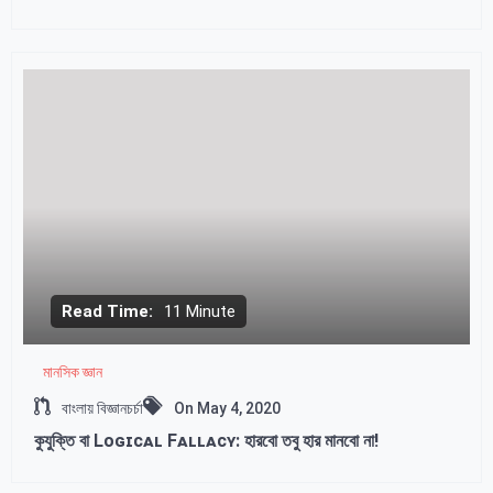
Read Time:
11 Minute
মানসিক জ্ঞান
বাংলায় বিজ্ঞানচর্চা
On
May 4, 2020
কুযুক্তি বা Lᴏɢɪᴄᴀʟ Fᴀʟʟᴀᴄʏ: হারবো তবু হার মানবো না!