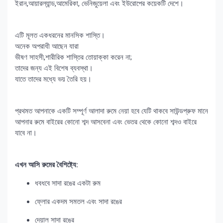
ইরান,আয়ারল্যান্ড,আমেরিকা, ভেনিজুয়েলা এবং ইউরোপের কয়েকটি দেশে।
এটি মূলত একধরনের মানসিক শাস্তি।
অনেক অপরাধী আছেন যারা
ভীষণ সাহসী,শারীরিক শাস্তির তোয়াক্কা করেন না;
তাদের জন্য এই বিশেষ ব্যবস্থা।
যাতে তাদের মধ্যে ভয় তৈরি হয়।
প্রথমত আপনাকে একটি সম্পূর্ণ আলাদা রুমে নেয়া হবে যেটি থাকবে সাউন্ডপ্রুফ মানে
আপনার রুমে বাইরের কোনো শব্দ আসবেনা এবং ভেতর থেকে কোনো শব্দও বাইরে
যাবে না।
এখন আসি রুমের বৈশিষ্ট্যে:
ধবধবে সাদা রঙের একটা রুম
ফ্লোর একদম সমতল এবং সাদা রঙের
দেয়াল সাদা রঙের