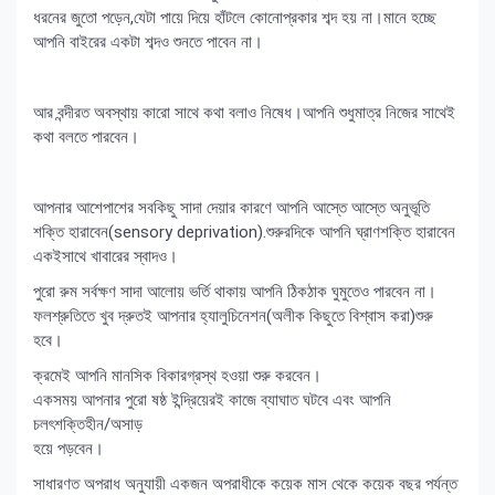
ধরনের জুতো পড়েন,যেটা পায়ে দিয়ে হাঁটলে কোনোপ্রকার শব্দ হয় না।মানে হচ্ছে
আপনি বাইরের একটা শব্দও শুনতে পাবেন না।
আর বন্দীরত অবস্থায় কারো সাথে কথা বলাও নিষেধ।আপনি শুধুমাত্র নিজের সাথেই
কথা বলতে পারবেন।
আপনার আশেপাশের সবকিছু সাদা দেয়ার কারণে আপনি আস্তে আস্তে অনুভূতি
শক্তি হারাবেন(sensory deprivation).শুরুরদিকে আপনি ঘ্রাণশক্তি হারাবেন
একইসাথে খাবারের স্বাদও।
পুরো রুম সর্বক্ষণ সাদা আলোয় ভর্তি থাকায় আপনি ঠিকঠাক ঘুমুতেও পারবেন না।
ফলশ্রুতিতে খুব দ্রুতই আপনার হ্যালুচিনেশন(অলীক কিছুতে বিশ্বাস করা)শুরু
হবে।
ক্রমেই আপনি মানসিক বিকারগ্রস্থ হওয়া শুরু করবেন।
একসময় আপনার পুরো ষষ্ঠ ইন্দ্রিয়েরই কাজে ব্যাঘাত ঘটবে এবং আপনি
চলৎশক্তিহীন/অসাড়
হয়ে পড়বেন।
সাধারণত অপরাধ অনুযায়ী একজন অপরাধীকে কয়েক মাস থেকে কয়েক বছর পর্যন্ত