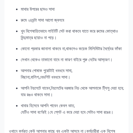
মাথার উপরের ছাদও সাদা
রুমে ২৪ঘন্টা সাদা আলো জ্বলবে
খুব বিশেষায়িতভাবে লাইটটি সেট করা থাকবে যাতে করে রুমের কোত্থাও
বিন্দুমাত্র ছায়াও না পড়ে।
কোনো প্রকার জানালা থাকবে না,থাকলেও কয়েক মিলিমিটার দৈর্ঘ্যের ফাঁকা
সেখান থেকেও তাকানো যাবে না কারণ বাইরে পুরু নেটের আস্তরণ।
আপনার পোষাক পুরোটাই ধবধবে সাদা,
বিছানা,বালিশ,বেডশিট ধবধবে সাদা।
আপনি টয়লেটে যাবেন,টয়লেটের দরজার নিচ থেকে আপনাকে ট্যিসু দেয়া হবে;
যার রঙও থাকবে সাদা।
খাবার হিসেবে আপনি পাবেন কেবল ভাত,
যেটিও সাদা বর্ণেরই।যে প্লেট এ করে দেয়া হবে সেটাও সাদা রঙের।
ওখানে কর্মরত কেউ আপনার কাছে খুব একটা আসবে না।কর্মচারীরা এক বিশেষ