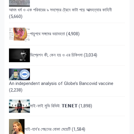
আদম ধর্ম ও এক পরিবারের ৯ সদস্যের ট্রেনে কাটা পড়ে আত্মহত্যার কাহিনী
(5,660)
পায়ুপথে সঙ্গমের ভয়াবহতা
(4,908)
ডিপ্রেশন কী, কেন হয় ও এর চিকিৎসা
(3,034)
An independent analysis of Globe’s Bancovid vaccine
(2,238)
সাই-ফাই মুভি রিভিউ: 𝗧𝗘𝗡𝗘𝗧
(1,898)
সাই-হাব’র পেছনের বোকা মেয়েটি
(1,584)