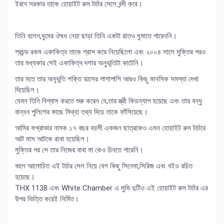
ইরান সরকার তাকে হোয়াইট রুম টর্চার সেলে বন্দী করে।
তিনি বলেন,ঘুমের ঔষধ নেয়া ছাড়া তিনি একটা রাতও ঘুমাতে পারেননি।
প্রচন্ড রকম একাকিত্ব তাকে গ্রাস করে নিয়েছিলো এবং ২০০৪ সালে মুক্তির পরও
তার মধ্যকার সেই একাকিত্ব দশার অনুভূতিটা কাটেনি।
তার মতে তার অনূভুতি শক্তি হৃাসের পাশাপাশি আরও কিছু মানসিক সমস্যা দেখা
দিয়েছিল।
যেমন তিনি বিশ্বাস করতে শুরু করেন যে,তার স্ত্রী কিডন্যাপ হয়েছে এবং তার বন্ধু
বান্ধব পুলিশের কাছে মিথ্যা তথ্য দিয়ে তাকে ফাঁসিয়েছে।
আমির ফখ্রাভার নামক ১৭ বছর বয়সী একজন ছাত্রকেও এমন হোয়াইট রুম টর্চারে
আট মাস আটকে রাখা হয়েছিল।
মুক্তির পর সে তার নিজের বাবা মা কেও চিনতে পারেনি।
বহুল আলোচিত এই টর্চার সেল নিয়ে বেশ কিছু সিনেমা,সিরিজ এবং বইও রচিত
হয়েছে।
THX 1138 এবং White Chamber এ মুভি দুটিও এই হোয়াইট রুম টর্চার এর
উপর ভিত্তি করেই নির্মিত।