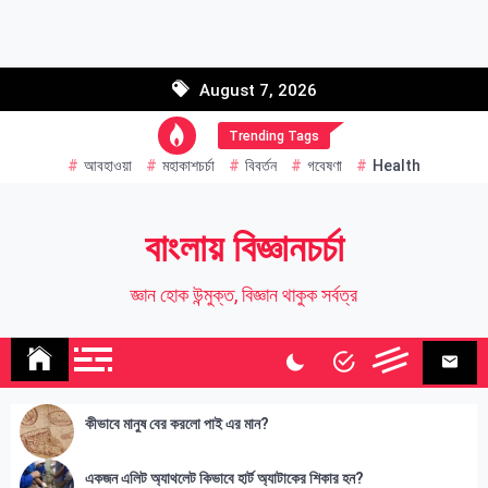
Skip
to
Email address:
content
August 7, 2026
Name
Trending Tags
আবহাওয়া
মহাকাশচর্চা
বিবর্তন
গবেষণা
Health
বাংলায় বিজ্ঞানচর্চা
জ্ঞান হোক উন্মুক্ত, বিজ্ঞান থাকুক সর্বত্র
কীভাবে মানুষ বের করলো পাই এর মান?
একজন এলিট অ্যাথলেট কিভাবে হার্ট অ্যাটাকের শিকার হন?