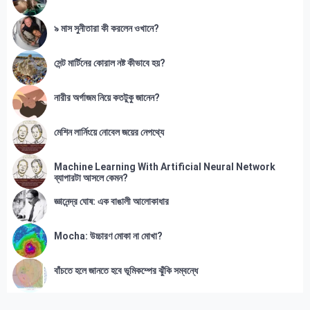
৯ মাস সুনীতারা কী করলেন ওখানে?
সেন্ট মার্টিনের কোরাল নষ্ট কীভাবে হয়?
নারীর অর্গাজম নিয়ে কতটুকু জানেন?
মেশিন লার্নিংয়ে নোবেল জয়ের নেপথ্যে
Machine Learning With Artificial Neural Network
ব্যাপারটা আসলে কেমন?
জ্ঞানেন্দ্র ঘোষ: এক বাঙালী আলোকাধার
Mocha: উচ্চারণ মোকা না মোখা?
বাঁচতে হলে জানতে হবে ভূমিকম্পের ঝুঁকি সম্বন্ধে