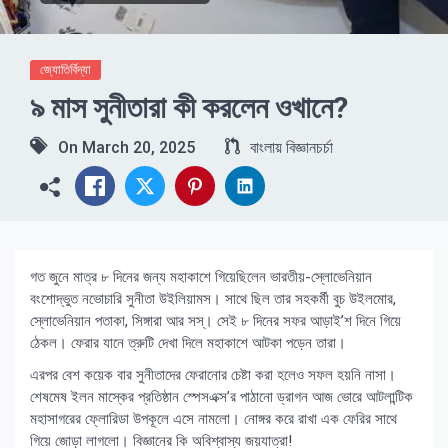
জ্যোতির্বিদ্যা
৯ মাস সুনীতারা কী করলেন ওখানে?
On
March 20, 2025
বাংলায় বিজ্ঞানচর্চা
গত জুনে মাত্র ৮ দিনের জন্য মহাকাশে গিয়েছিলেন ভারতীয়-স্লোভেনিয়ান
বংশোদ্ভুত নভোচারি সুনীতা উইলিয়ামস। সাথে ছিল তার সহকর্মী বুচ উইলমোর,
স্লোভেনিয়ান পতাকা, সিঙ্গারা আর সস্। সেই ৮ দিনের সফর আড়াই’শ দিনে গিয়ে
ঠেকল। ফেরার যানে ত্রুটি দেখা দিলে মহাকাশে আটকা পড়েন তারা।
এরপর বেশ কয়েক বার সুনীতাদের ফেরানোর চেষ্টা করা হলেও সফল হয়নি নাসা।
শেষমেষ ইলন মাস্কের প্রতিষ্ঠান স্পেসএক্স’র পাঠানো ড্রাগন আজ ভোরে আটলান্টিক
মহাসাগরের ফ্লোরিডা উপকূলে এসে নামলো। নোঙ্গর করে রাখা এক ফেরির সাথে
গিয়ে জোড়া লাগলো। বিজ্ঞানের কি অবিশ্বাস্য জয়যাত্রা!