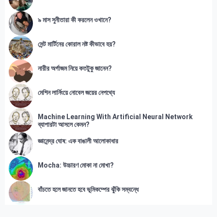
৯ মাস সুনীতারা কী করলেন ওখানে?
সেন্ট মার্টিনের কোরাল নষ্ট কীভাবে হয়?
নারীর অর্গাজম নিয়ে কতটুকু জানেন?
মেশিন লার্নিংয়ে নোবেল জয়ের নেপথ্যে
Machine Learning With Artificial Neural Network
ব্যাপারটা আসলে কেমন?
জ্ঞানেন্দ্র ঘোষ: এক বাঙালী আলোকাধার
Mocha: উচ্চারণ মোকা না মোখা?
বাঁচতে হলে জানতে হবে ভূমিকম্পের ঝুঁকি সম্বন্ধে