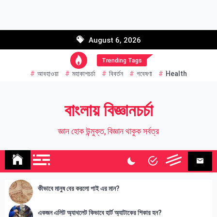
Skip
to
Email address:
content
August 6, 2026
Name
Trending Tags
আবহাওয়া
মহাকাশচর্চা
বিবর্তন
গবেষণা
Health
বাংলায় বিজ্ঞানচর্চা
জ্ঞান হোক উন্মুক্ত, বিজ্ঞান থাকুক সর্বত্র
কীভাবে মানুষ বের করলো পাই এর মান?
একজন এলিট অ্যাথলেট কিভাবে হার্ট অ্যাটাকের শিকার হন?