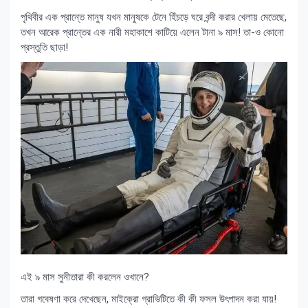
পৃথিবীর এক প্রান্তে মানুষ যখন মানুষকে টেনে হিঁচড়ে ঘরে বন্দী করার খেলায় মেতেছে,
তখন আরেক প্রান্তের এক নারী মহাকাশে কাটিয়ে এলেন টানা ৯ মাস! তা-ও কোনো
প্রস্তুতি ছাড়া!
এই ৯ মাস সুনীতারা কী করলেন ওখানে?
তারা গবেষণা করে দেখেছেন, মাইক্রো গ্রাভিটিতে কী কী ফসল উৎপাদন করা যায়!