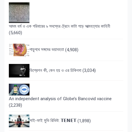
আদম ধর্ম ও এক পরিবারের ৯ সদস্যের ট্রেনে কাটা পড়ে আত্মহত্যার কাহিনী
(5,660)
পায়ুপথে সঙ্গমের ভয়াবহতা
(4,908)
ডিপ্রেশন কী, কেন হয় ও এর চিকিৎসা
(3,034)
An independent analysis of Globe’s Bancovid vaccine
(2,238)
সাই-ফাই মুভি রিভিউ: 𝗧𝗘𝗡𝗘𝗧
(1,898)