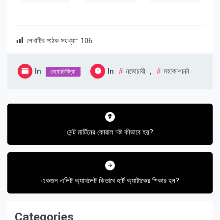
লেখাটির পাঠক সংখ্যা::
106
In
In
নভোচারী
,
মহাকাশচর্চা
জ্যোতির্বিদ্যা
Post
navigation
সেন্ট মার্টিনের কোরাল নষ্ট কীভাবে হয়?
একজন এলিট অ্যাথলেট কিভাবে হার্ট অ্যাটাকের শিকার হন?
Categories