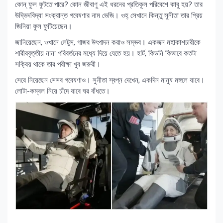
কোন্ ফুল ফুটতে পারে? কোন জীবাণু এই ধরনের প্রতিকূল পরিবেশে কাবু হয়? তার
উদ্ভিদবিদ্যা সংক্রান্ত গবেষণার নাম ভেজি। ওহ্ সেখানে কিন্তু সুনীতা তার প্রিয়
জিনিয়া ফুল ফুটিয়েছেন।
জানিয়েছেন, ওখানে লেটুস, গাজর উৎপাদন করাও সম্ভব। একজন মহাকাশচারীকে
শারীরবৃত্তীয় নানা পরিবর্তনের মধ্যে দিয়ে যেতে হয়। হার্ট, কিডনি কিভাবে কতটা
সক্রিয় থাকে তার পরীক্ষা খুব জরুরী।
সেরে নিয়েছেন সেসব গবেষণাও। সুনীতা স্বপ্ন দেখেন, একদিন মানুষ মঙ্গলে যাবে।
লোটা-কম্বল নিয়ে চাঁদে যাবে ঘর বাঁধতে।