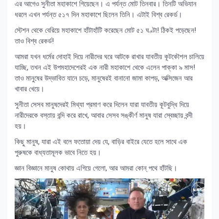
এর আগেও সুনীতা মহাকাশে গিয়েছেন। এ পর্যন্ত মোট তিনবার। তিনটি অভিযান
ধরলে এখন পর্যন্ত ৫১৭ দিন মহাকাশে ছিলেন তিনি। এটাই বিশ্ব রেকর্ড।
স্টেশন থেকে বেরিয়ে মহাকাশে হাঁটাহাঁটি করেছেন মোট ৫১ ঘণ্টা! ঠিকই পড়েছেন!
তাও বিশ্ব রেকর্ড!
আমরা যখন ধর্মের দোহাই দিয়ে নারীদের ঘরে আটকে রাখার যাবতীয় কূটকৌশল চালিয়ে
যাচ্ছি, তখন এই উপমহাদেশেরই এক নারী মহাকাশে থেকে এলেন পাক্কা ৯ মাস!
তাও মানুষের উদ্ভাবিত যানে চড়ে, মানুষেরই বানানো জামা কাপড়, অক্সিজেন আর
খাবার খেয়ে।
সুনীতা সেসব মানুষদেরই মিথ্যা প্রমাণ করে দিলেন যারা যাবতীয় কূটবুদ্ধি দিয়ে
নারীদেরকে বস্তায় বন্দি করে রাখে, আবার সেসব সঙ্কীর্ণ মানুষ যারা স্বেচ্ছায় বন্দী
হয়।
কিছু মানুষ, যারা এই বলে ফতোয়া দেয় যে, বাড়ির বাইরে যেতে হলে সাথে এক
পুরুষকে বাধ্যতামূলক ভাবে নিতে হয়।
জ্ঞান বিজ্ঞানে মানুষ কোথায় এগিয়ে গেলো, আর আমরা কোন্ পথে হাঁটছি।