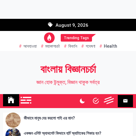
Skip
to
Email address:
content
August 9, 2026
Name
Trending Tags
আবহাওয়া
মহাকাশচর্চা
বিবর্তন
গবেষণা
Health
বাংলায় বিজ্ঞানচর্চা
জ্ঞান হোক উন্মুক্ত, বিজ্ঞান থাকুক সর্বত্র
কীভাবে মানুষ বের করলো পাই এর মান?
একজন এলিট অ্যাথলেট কিভাবে হার্ট অ্যাটাকের শিকার হন?