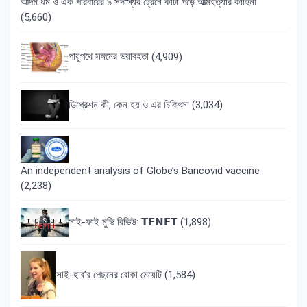
আদম ধর্ম ও এক পরিবারের ৯ সদস্যের ট্রেনে কাটা পড়ে আত্মহত্যার কাহিনী
(5,660)
পায়ুপথে সঙ্গমের ভয়াবহতা
(4,909)
ডিপ্রেশন কী, কেন হয় ও এর চিকিৎসা
(3,034)
An independent analysis of Globe’s Bancovid vaccine
(2,238)
সাই-ফাই মুভি রিভিউ: 𝗧𝗘𝗡𝗘𝗧
(1,898)
সাই-হাব’র পেছনের বোকা মেয়েটি
(1,584)