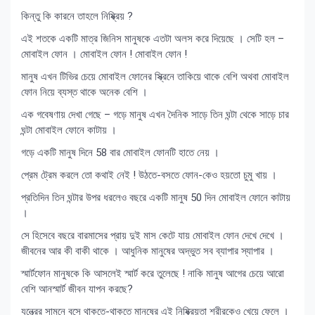
কিন্তু কি কারনে তাহলে নিষ্ক্রিয় ?
এই শতকে একটি মাত্র জিনিস মানুষকে এতটা অলস করে দিয়েছে । সেটি হল –
মোবাইল ফোন । মোবাইল ফোন ! মোবাইল ফোন !
মানুষ এখন টিভির চেয়ে মোবাইল ফোনের স্ক্রিনে তাকিয়ে থাকে বেশি অথবা মোবাইল
ফোন নিয়ে ব্যস্ত থাকে অনেক বেশি ।
এক গবেষণায় দেখা গেছে – গড়ে মানুষ এখন দৈনিক সাড়ে তিন ঘন্টা থেকে সাড়ে চার
ঘন্টা মোবাইল ফোনে কাটায় ।
গড়ে একটি মানুষ দিনে 58 বার মোবাইল ফোনটি হাতে নেয় ।
প্রেম ট্রেম করলে তো কথাই নেই ! উঠতে-বসতে ফোন-কেও হয়তো চুমু খায় ।
প্রতিদিন তিন ঘন্টার উপর ধরলেও বছরে একটি মানুষ 50 দিন মোবাইল ফোনে কাটায়
।
সে হিসেবে বছরে বারমাসের প্রায় দুই মাস কেটে যায় মোবাইল ফোন দেখে দেখে ।
জীবনের আর কী বাকী থাকে । আধুনিক মানুষের অদ্ভুত সব ব্যাপার স্যাপার ।
স্মার্টফোন মানুষকে কি আসলেই স্মার্ট করে তুলেছে ! নাকি মানুষ আগের চেয়ে আরো
বেশি আনস্মার্ট জীবন যাপন করছে?
যন্ত্রের সামনে বসে থাকতে-থাকতে মানুষের এই নিষ্ক্রিয়তা শরীরকেও খেয়ে ফেলে ।