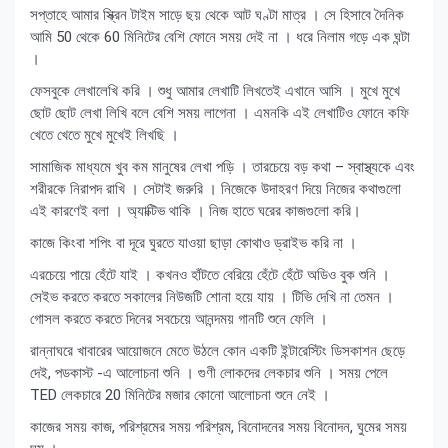
সপ্তাহে আমার স্ক্রিন টাইম সাড়ে ছয় থেকে আট ঘণ্টা মাত্র । সে হিসাবে দৈনিক
আমি 50 থেকে 60 মিনিটের বেশি ফোনে সময় দেই না । ধরে নিলাম গড়ে এক ঘন্টা
।
ফেসবুকে লেখালেখি করি । শুধু আমার লেখাটি লিখতেই এখানে আসি । মুখে মুখে
ছোট ছোট লেখা লিখি বলে বেশি সময় লাগেনা । এমনকি এই লেখাটিও ফোনে কফি
খেতে খেতে মুখে মুখেই লিখছি ।
সামাজিক মাধ্যমে খুব কম মানুষের লেখা পড়ি । তারচেয়ে বড় কথা – স্বাস্থ্যকে এবং
শরীরকে নিরাপদ রাখি । সেটাই জরুরি । নিজেকে উদাহরণ দিয়ে নিজের কথাগুলো
এই কারণেই বলা । অ্যাক্টিভ থাকি । নিজ হাতে ঘরের কাজগুলো করি।
কাজে কিংবা শপিং বা দূরে ঘুরতে যাওয়া ছাড়া কোথাও ড্রাইভ করি না ।
এরচেয়ে পায়ে হেঁটে যাই । কখনও হাঁটতে বেরিয়ে হেঁটে হেঁটে অডিও বুক শুনি ।
সেইভ করতে করতে সকালের নিউজটি শোনা হয়ে যায় । টিভি দেখি না তেমন ।
গোসল করতে করতে দিনের সবচেয়ে আনন্দময় গানটি শুনে ফেলি ।
রান্নাঘরে খাবারের আয়োজনে মেতে উঠলে কোন একটি ইন্টারেস্টিং ডিসকাশন ছেড়ে
দেই, পডকাস্ট -এ আলোচনা শুনি । গুণী লোকদের লেকচার শুনি । সময় পেলে
TED লেকচারে 20 মিনিটের মজার কোনো আলোচনা শুনে নেই ।
কাজের সময় কাজ, পরিশ্রমের সময় পরিশ্রম, বিনোদনের সময় বিনোদন, ঘুমের সময়