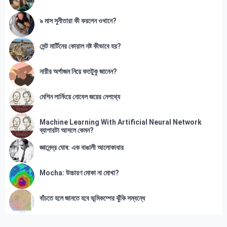
৯ মাস সুনীতারা কী করলেন ওখানে?
সেন্ট মার্টিনের কোরাল নষ্ট কীভাবে হয়?
নারীর অর্গাজম নিয়ে কতটুকু জানেন?
মেশিন লার্নিংয়ে নোবেল জয়ের নেপথ্যে
Machine Learning With Artificial Neural Network
ব্যাপারটা আসলে কেমন?
জ্ঞানেন্দ্র ঘোষ: এক বাঙালী আলোকাধার
Mocha: উচ্চারণ মোকা না মোখা?
বাঁচতে হলে জানতে হবে ভূমিকম্পের ঝুঁকি সম্বন্ধে