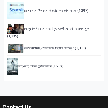
মে মাসে যে টিকাগুলো পাওয়ার খবর জানা যাচ্ছে
(1,397)
নেক্রোফিলিয়াঃ যে কারণে মৃত তরুণীদের ধর্ষণ করতেন মুন্না
(1,395)
ইউরেনিয়ামসহ গ্রেফতারের সত্যতা কতটকু?
(1,380)
সাই-ফাই রিভিউ: ইন্টারস্টেলার
(1,258)
Contact Us