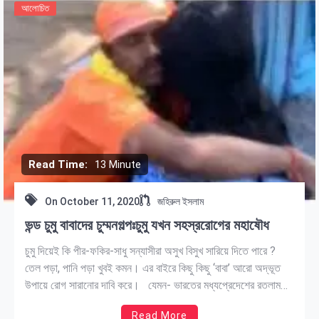
আলোচিত
Read Time:
13 Minute
On
October 11, 2020
জহিরুল ইসলাম
ভন্ড চুমু বাবাদের চুম্মনগল্পঃচুমু যখন সহস্ররোগের মহাষৌধ
চুমু দিয়েই কি পীর-ফকির-সাধু সন্যাসীরা অসুখ বিসুখ সারিয়ে দিতে পারে ?
তেল পড়া, পানি পড়া খুবই কমন। এর বাইরে কিছু কিছু ‘বাবা’ আরো অদ্ভূত
উপায়ে রোগ সারানোর দাবি করে। যেমন- ভারতের মধ্যপ্রেদেশের রতলাম
জেলার নয়াপুরা এলাকায় এক কিসিং বাবা চুমু দিয়েই রোগ সারাত। যে কোনো
Read More