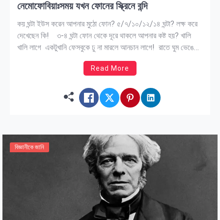
নেমোফোবিয়াঃসময় যখন ফোনের স্ক্রিনে বন্দি
কয় ঘন্টা ইউস করেন আপনার মুঠো ফোন? ৫/৭/১০/১২/১৪ ঘন্টা? লক্ষ করে
দেখেছেন কি! ৩-৪ ঘন্টা ফোন থেকে দূরে থাকলে আপনার কষ্ট হয়? খালি
খালি লাগে একটুখানি ফেসবুকে ঢু না মারলে আনচান লাগে! রাতে ঘুম ভেঙে
গেলে ফোন চেক করেন! দুপুরের খাবার বা রাতেও খাবার খাওয়ার সময়ও ফোন
Read More
চেক করেন! […]
বিজ্ঞানীকে জানি