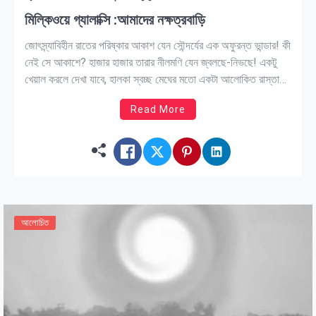
মিল্কিওয়ে গ্যালাক্সি :আমাদের নক্ষত্রবাড়ি
জোৎস্ন্যাবিহীন রাতের পরিষ্কার আকাশ যেন সৌন্দর্যের এক অফুরন্ত ভান্ডার! কী
নেই সে আকাশে? হাজার হাজার তারার নীলমণি যেন জ্বলছে-নিভছে! একটু
খেয়াল করলে দেখা যাবে, হালকা স্বচ্ছ মেঘের মতো একটা আলোকিত রাস্তা
মধ্য আকাশের বুক চিরে বয়ে গেছে। এটিই আমাদের মিল্কিওয়ে গ্যালাক্সি।
Read More
খালি চোখে দেখতে পাওয়া সকল জ্যোতিষ্ক আর সাধারণ টেলিস্কোপে […]
আলোচিত