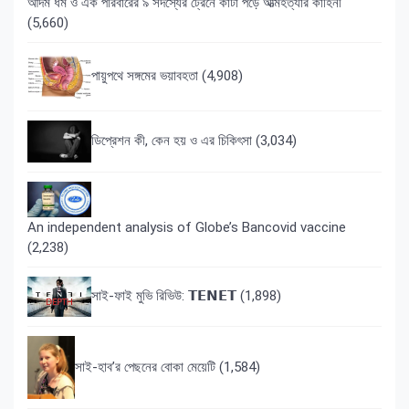
আদম ধর্ম ও এক পরিবারের ৯ সদস্যের ট্রেনে কাটা পড়ে আত্মহত্যার কাহিনী
(5,660)
পায়ুপথে সঙ্গমের ভয়াবহতা
(4,908)
ডিপ্রেশন কী, কেন হয় ও এর চিকিৎসা
(3,034)
An independent analysis of Globe’s Bancovid vaccine
(2,238)
সাই-ফাই মুভি রিভিউ: 𝗧𝗘𝗡𝗘𝗧
(1,898)
সাই-হাব’র পেছনের বোকা মেয়েটি
(1,584)