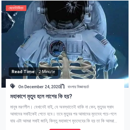
জ্যোতির্বিদ্যা
Read Time:
2 Minute
On
December 24, 2020
বাংলায় বিজ্ঞানচর্চা
মহাকাশে মৃত্যু হলে লাশের কি হয়?
মানুষ মরণশীল। যেখানেই যাই, যে অবস্থাতেই থাকি না কেন, মৃত্যুর স্বাদ
আমাদের সবাইকেই পেতে হবে। তবে মৃত্যুর পর আমাদের মৃতদেহ পচে-গলে
যায় এটা আমরা সবাই জানি, কিন্তু মহাকাশে মৃতদেহের কি হয় তা কি আমরা
জানি? কারণ মহাকাশে অল্প ঘনত্বের বস্তু বিদ্যমান। অর্থাৎ শূন্য মহাশূন্য