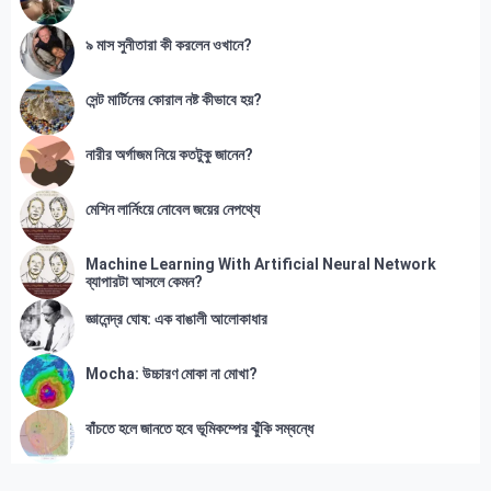
৯ মাস সুনীতারা কী করলেন ওখানে?
সেন্ট মার্টিনের কোরাল নষ্ট কীভাবে হয়?
নারীর অর্গাজম নিয়ে কতটুকু জানেন?
মেশিন লার্নিংয়ে নোবেল জয়ের নেপথ্যে
Machine Learning With Artificial Neural Network
ব্যাপারটা আসলে কেমন?
জ্ঞানেন্দ্র ঘোষ: এক বাঙালী আলোকাধার
Mocha: উচ্চারণ মোকা না মোখা?
বাঁচতে হলে জানতে হবে ভূমিকম্পের ঝুঁকি সম্বন্ধে