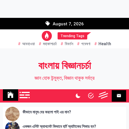
Skip
to
Email address:
content
August 7, 2026
Name
Trending Tags
আবহাওয়া
মহাকাশচর্চা
বিবর্তন
গবেষণা
Health
বাংলায় বিজ্ঞানচর্চা
জ্ঞান হোক উন্মুক্ত, বিজ্ঞান থাকুক সর্বত্র
কীভাবে মানুষ বের করলো পাই এর মান?
একজন এলিট অ্যাথলেট কিভাবে হার্ট অ্যাটাকের শিকার হন?