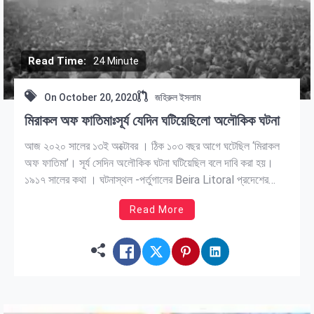
Read Time:
24 Minute
On
October 20, 2020
জহিরুল ইসলাম
মিরাকল অফ ফাতিমাঃসূর্য যেদিন ঘটিয়েছিলো অলৌকিক ঘটনা
আজ ২০২০ সালের ১৩ই অক্টোবর । ঠিক ১০৩ বছর আগে ঘটেছিল ‘মিরাকল
অফ ফাতিমা’। সূর্য সেদিন অলৌকিক ঘটনা ঘটিয়েছিল বলে দাবি করা হয়।
১৯১৭ সালের কথা । ঘটনাস্থল -পর্তুগালের Beira Litoral প্রদেশের
Ourém অঞ্চলের Fátima নামক ছোট শহর। এলাকাবাসীর তখন মড়ার
Read More
উপর খাড়ার ঘা অবস্থা । বিশ্বব্যাপী প্রথম মহাযুদ্ধ চলছে […]