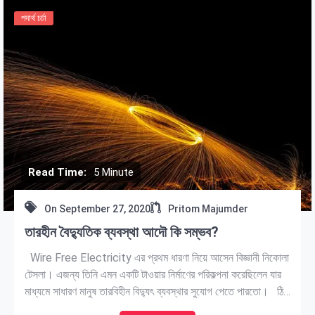
পদার্থ চর্চা
Read Time:
5 Minute
On
September 27, 2020
Pritom Majumder
তারহীন বৈদ্যুতিক ব্যবস্থা আদৌ কি সম্ভব?
Wire Free Electricity এর প্রথম ধারণা নিয়ে আসেন বিজ্ঞানী নিকোলা
টেসলা। এজন্য তিনি এমন একটি টাওয়ার নির্মাণের পরিকল্পনা করেছিলেন যার
মাধ্যমে সাধারণ মানুষ তারবিহীন বিদ্যুৎ ব্যবস্থার সুযোগ পেতে পারতো। ঠিক
যেমন আমার আজকের দিনে ওয়াইফাই মাধ্যমে একাধিক ফোনের সাথে কানেক্ট