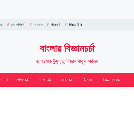
Name
য়া
মহাকাশচর্চা
বিবর্তন
গবেষণা
Health
বাংলায় বিজ্ঞানচর্চা
জ্ঞান হোক উন্মুক্ত, বিজ্ঞান থাকুক সর্বত্র
তি চর্চা
গণিত চর্চা
পদার্থ চর্চা
রসায়ন চর্চা
বিশ্লেষণ
বিজ্ঞান সংবাদ