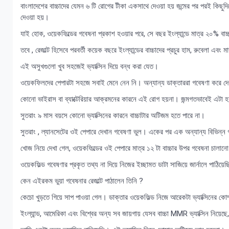
বাংলাদেশের বাচ্চাদের যেমন ৬ টি রোগের টীকা একসাথে দেওয়া হয় জন্মের পর পরই কিছুদি
দেওয়া হয়।
যাই হোক, ওয়েকফিল্ডের গবেষনা প্রকাশ হওয়ার পরে, সে বছর ইংল্যান্ডে মাত্র ২০% বাচ্
তবে , রেজাল্ট হিসেবে পরবর্তী কয়েক বছরে ইংল্যান্ডের বাচ্চাদের প্রচুর হাম, রুবেলা এবং
এই অসুখগুলো খুব সহজেই ভ্যাক্সিন দিয়ে বন্ধ করা যেত।
ওয়েকফিলদের পেপারটা সহজে সবাই মেনে নেন নি। অন্যান্য ডাক্তাররা গবেষণা করে 
কোনো ভাইরাস বা ব্যাক্টেরিয়ার আক্রমনের কারনে এই রোগ হয়না। জন্মগতভাবেই এটা হ
সুতরাং ৯ মাস বয়সে কোনো ভ্যাক্সিনের কারনে বাচ্চাটার অটিজম হতে পারে না।
সুতরাং , ল্যানসেটের ওই পেপারে দেখান গবেষণা ভুল। একের পর এক অন্যান্য বিভিন্ন
খোজ নিয়ে দেখা গেল, ওয়েকফিল্ডের ওই পেপারে মাত্র ১২ টা বাচ্চার উপর গবেষনা চ
ওয়েকফিল্ড গবেষণার প্রকৃত তথ্য না দিয়ে নিজের ইচ্ছামত ডাটা সাজিয়ে জার্নালে পাঠিয়
কেন এইরকম ভুয়া গবেষনার রেজাল্ট পাঠালেন তিনি ?
কেচো খুড়তে গিয়ে সাপ পাওয়া গেল। ডাক্তার ওয়েকফিল্ড নিজে আরেকটা ভ্যাক্সিনের কোম
ইংল্যান্ড, আমেরিকা এবং বিশ্বের অন্য সব জায়গায় যেসব বাচ্চা MMR ভ্যাক্সিন নি