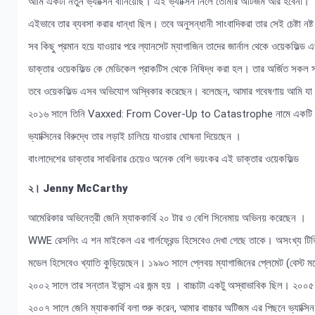
আমি একটা নতুন ভ্যাক্সিন বানিয়েছি। এই ভ্যাক্সিন নিলে তোমার অটিজম আর হবেনা।
এইভাবে তার ব্যবসা করার ধান্ধা ছিল। তবে অনুসন্ধানী সাংবাদিকরা তার সেই চেষ্টা নষ্
সব কিছু প্রমান হয়ে যাওয়ার পরে ল্যানসেট ম্যাগাজিন তাদের জার্নাল থেকে ওয়েকফিল্ড 
ডাক্তার ওয়েকফিল্ড কে মেডিকেল প্রাকটিস থেকে নিষিদ্ধ করা হল। তার অর্জিত সকল 
তবে ওয়েকফিল্ড এসব অভিযোগ অস্বিকার করেছেন। বলেছেন, আমার গবেষণায় আমি যা পে
২০১৬ সালে তিনি Vaxxed: From Cover-Up to Catastrophe নামে একটি সিন
ভ্যাক্সিনের বিরুদ্ধে তার লড়াই চালিয়ে যাওয়ার ঘোষনা দিয়েছেন ।
বাংলাদেশের ডাক্তার সাবরিনার চেয়েও অনেক বেশি ভয়ংকর এই ডাক্তার ওয়েকফিল্ড
২। Jenny McCarthy
আমেরিকার অভিনেত্রী জেনি ম্যাককার্থি ২০ টার ও বেশি সিনেমায় অভিনয় করেছেন ।
WWE রেসলিং এ শন মাইকেল এর গার্লফ্রেন্ড হিসেবেও দেখা গেছে তাকে। অসংখ্য টি
মডেল হিসেবেও খ্যাতি কুড়িয়েছেন। ১৯৯৩ সালে প্লেবয় ম্যাগাজিনের প্লেমেট (বেস্ট
২০০২ সালে তার সন্তান ইভান্স এর জন্ম হয় । বাচ্চাটা একটু অস্বাভাবিক ছিল। ২০০৫ সা
২০০৭ সালে জেনি ম্যাককার্থি বলা শুরু করেন, আমার বাচ্চার অটিজম এর পিছনে ভ্যাক্সি