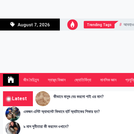
Skip
to
content
আবহাও
August 7, 2026
Trending Tags
জীব বৈচিত্র্য
স্বাস্থ্য বিজ্ঞান
জ্যোতির্বিদ্যা
মানসিক জ্ঞান
প্রযুক্
কীভাবে মানুষ বের করলো পাই এর মান?
Latest
একজন এলিট অ্যাথলেট কিভাবে হার্ট অ্যাটাকের শিকার হন?
৯ মাস সুনীতারা কী করলেন ওখানে?