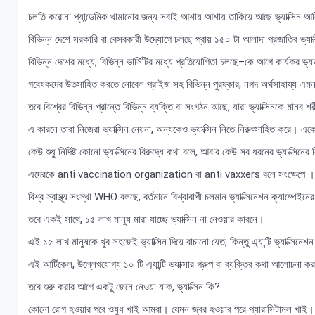
চলতি করোনা প্যান্ডেমিক থামানোর জন্য সবাই আশায় আশায় তাকিয়ে আছে ভ্যাক্সিন আব
বিভিন্ন দেশে সরকারি বা বেসরকারী উদ্যোগে চলছে প্রায় ১৫০ টা আলাদা প্রজাতির ভ্যা
বিভিন্ন দেশের মধ্যে, বিভিন্ন ভার্সিটির মধ্যে প্রতিযোগিতা চলছে–কে আগে কার্যকর ভ্যা
গবেষকদের উতসাহিত করতে নোবেল প্রাইজ সহ বিভিন্ন পুরষ্কার, নগদ অর্থসাহায্য এম
তবে বিশ্বের বিভিন্ন প্রান্তে বিভিন্ন ব্যক্তি বা সংগঠন আছে, যারা ভ্যাক্সিনকে মানব
এ কারনে তারা নিজেরা ভ্যাক্সিন নেয়না, অন্যকেও ভ্যাক্সিন নিতে নিরুৎসাহিত কর
কেউ শুধু নির্দিষ্ট কোনো ভ্যাক্সিনের বিরুদ্ধে কথা বলে, আবার কেউ সব ধরনের ভ্যাক্সিনে
এদেরকে anti vaccination organization বা anti vaxxers বলে সংক্ষেপে ।
বিশ্ব স্বাস্থ্য সংস্থা WHO বলছে, বর্তমানে বিশ্বাবাপী চলমান ভ্যাক্সিনেশন ক্যাম্পেই
তবে একই সাথে, ১৫ লাখ মানুষ মারা যাচ্ছে ভ্যাক্সিন না নেওয়ার কারনে।
এই ১৫ লাখ মানুষকে খুব সহজেই ভ্যাক্সিন দিয়ে বাচানো যেত, কিন্তু এ্যান্টি ভ্যাক্সিনেশ
এই আর্টিকেল, উল্লেখযোগ্য ১০ টি এ্যান্টি ভ্যাক্সার গ্রুপ বা ব্যক্তির কথা আলোচনা ক
তবে শুরু করার আগে একটু জেনে নেওয়া যাক, ভ্যাক্সিন কি?
কোনো রোগ হওয়ার পরে ওষুধ খাই আমরা। যেমন জ্বর হওয়ার পরে প্যারাসিটামল খাই।