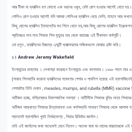
আর টীকা বা ভ্যাক্সিন হল কোনো এক ধরনের ওষুধ, যেটা রোগ হওয়ার আগেই খেতে হয়।
পোলিও রোগ হওয়ার আগেই যদি আমরা পোলিওর ভ্যাক্সিন খেয়ে ফেলি, তাহলে আর কখ
কিছু রোগের ভ্যাক্সিন ট্যাবলেটের মত গিলে খেতে হয়,আর কিছু রোগের ভ্যাক্সিন ইঞ্জেক
প্রতিবছর লাখ লাখ শিশুকে শিশু মৃত্যুর হার থেকে বাচাচ্ছে এই টীকাদান কর্মসূচী।
তো চলুন , ভ্যাক্সিনের বিরুদ্ধে এ্যান্টি ভ্যাক্সারদের লজিকগুলো বোঝার চেষ্টা করি।
১। Andrew Jeremy Wakefield
ইংল্যান্ডের ডাক্তার । লেখাপড়া করেছেন ইংল্যান্ডে এবং কানাডায়। ১৯৯৮ সালে তার 
(সারাহ গিলবার্টের করোনা ভ্যাক্সিনের গবেষণার পেপার ও পাবলিশ হয়েছে এই ম্যাগাজিন
পেপারটায় তিনি দেখান , measles, mumps, and rubella (MMR) vaccine নিলে
অটিজম হচ্ছে, মস্তিষ্কের বিকাশজনিক সমস্যা । অটিস্টিক শিশুদের বুদ্ধি অন্য শিশুদ
অটিজম আক্রান্ত শিশুদের চিন্তাভাবনা এবং কর্মপদ্ধতি সাধারণ শিশুদের থেকে আলাদা 
ল্যানসেট ম্যাগাজিন খুবই নির্ভরযোগ্য , পিয়ার রিভিউড জার্নাল।
তাই এই জার্নালের কথা অনেকেই মেনে নিলেন। অনেক বাবা মা-তাদের বাচ্চাদেরকে এই ভ্