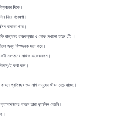
িষ্কারের দিকে।
ক্সিন নিয়ে গবেষণা।
ক্সিন বানাতে পারে।
নকি রাজ্যসহ রাজকন্যার ও লোভ দেখানো হচ্ছে 🙂 ।
 শরীরের জন্য বিপজ্জনক মনে করে।
ে। একেকটা সংগঠনের লজিক একেকরকম।
র বিরুদ্ধেই কথা বলে।
নের কারনে প্রতিবছর ৩০ লাখ মানুষের জীবন বেচে যাচ্ছে।
ন ক্যামপেইনের কারনে তারা ভ্যাক্সিন নেয়নি।
রব ।