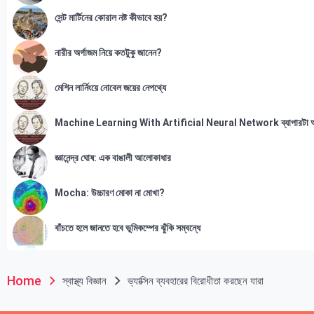
সেন্ট মার্টিনের কোরাল নষ্ট কীভাবে হয়?
নারীর অর্গাজম নিয়ে কতটুকু জানেন?
মেশিন লার্নিংয়ে নোবেল জয়ের নেপথ্যে
Machine Learning With Artificial Neural Network ব্যাপারটা 
জ্ঞানেন্দ্র ঘোষ: এক বাঙালী আলোকাধার
Mocha: উচ্চারণ মোকা না মোখা?
বাঁচতে হলে জানতে হবে ভূমিকম্পের ঝুঁকি সম্বন্ধে
Home
স্বাস্থ্য বিজ্ঞান
ভ্যাক্সিন ব্যবহারের বিরোধীতা করছেন যারা