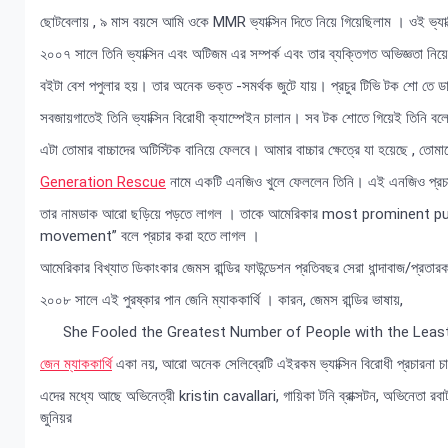
ছোটবেলায় , ৯ মাস বয়সে আমি ওকে MMR ভ্যাক্সিন দিতে নিয়ে গিয়েছিলাম । ওই ভ্যাক্
২০০৭ সালে তিনি ভ্যাক্সিন এবং অটিজম এর সম্পর্ক এবং তার ব্যক্তিগত অভিজ্ঞতা নিয়
বইটা বেশ পপুলার হয়। তার অনেক ভক্ত -সমর্থক জুটে যায়। প্রচুর টিভি টক শো তে 
সবজায়গাতেই তিনি ভ্যাক্সিন বিরোধী ক্যাম্পেইন চালান। সব টক শোতে গিয়েই তিনি বলেন,
এটা তোমার বাচ্চাদের অটিস্টিক বানিয়ে ফেলবে। আমার বাচ্চার ক্ষেত্রে যা হয়েছে , তোমাদ
Generation Rescue
নামে একটি এনজিও খুলে ফেললেন তিনি। এই এনজিও প্রচা
তার নামডাক আরো ছড়িয়ে পড়তে লাগল । তাকে আমেরিকার most prominent p
movement” বলে প্রচার করা হতে লাগল ।
আমেরিকার বিখ্যাত ডিকাংকার জেমস রান্ডির ফাউন্ডেশন প্রতিবছর সেরা ধান্দাবাজ/প
২০০৮ সালে এই পুরষ্কার পান জেনি ম্যাককার্থি । কারন, জেমস রান্ডির ভাষায়,
She Fooled the Greatest Number of People with the Leas
জেন ম্যাককার্থি
একা নয়, আরো অনেক সেলিব্রেটি এইরকম ভ্যাক্সিন বিরোধী প্রচারনা চ
এদের মধ্যে আছে অভিনেত্রী kristin cavallari, গায়িকা টনি ব্রাক্সটন, অভিনেতা রবার
জুনিয়র