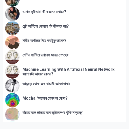
৯ মাস সুনীতারা কী করলেন ওখানে?
সেন্ট মার্টিনের কোরাল নষ্ট কীভাবে হয়?
নারীর অর্গাজম নিয়ে কতটুকু জানেন?
মেশিন লার্নিংয়ে নোবেল জয়ের নেপথ্যে
Machine Learning With Artificial Neural Network
ব্যাপারটা আসলে কেমন?
জ্ঞানেন্দ্র ঘোষ: এক বাঙালী আলোকাধার
Mocha: উচ্চারণ মোকা না মোখা?
বাঁচতে হলে জানতে হবে ভূমিকম্পের ঝুঁকি সম্বন্ধে