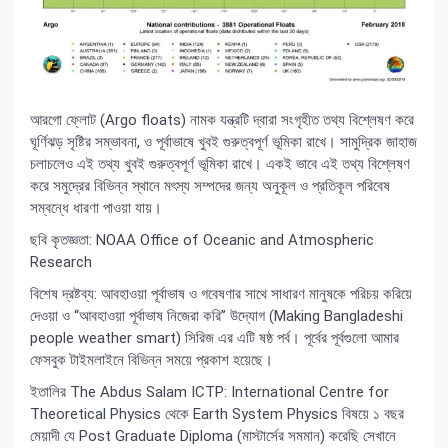
আরগো ফ্লোট (Argo floats) নামক যন্ত্রটি দ্বারা সংগৃহীত তথ্য বিশ্লেষণ করে
ঘূর্ণিঝড় সৃষ্টির সম্ভাবনা, ও পূর্বাভাষে খুবই গুরুত্বপূর্ণ ভূমিকা রাখে। সামুদ্রিক জাহাজ
চলাচলেও এই তথ্য খুবই গুরুত্বপূর্ণ ভূমিকা রাখে। একই ভাবে এই তথ্য বিশ্লেষণ
করে সমুদ্রের বিভিন্ন স্থানে মৎস্য সম্পদের জন্য অনুকূল ও প্রতিকূল পরিবেষ
সম্বন্ধে ধারণা পাওয়া যায়।
ছবি কৃতজ্ঞতা: NOAA Office of Oceanic and Atmospheric
Research
বিশেষ দ্রষ্টব্য: আবহাওয়া পূর্বাভাষ ও গবেষণার সাথে সাধারণ মানুষকে পরিচয় করিয়ে
দেওয়া ও “আবহাওয়া পূর্বাভাষ নিজেরা করি” উদ্যোগ (Making Bangladeshi
people weather smart) সিরিজ এর এটি ষষ্ঠ পর্ব। পূর্বের পূর্বগুলো আমার
ফেসবুক টাইমলাইনে বিভিন্ন সময়ে প্রকাশ হয়েছে।
ইতালির The Abdus Salam ICTP: International Centre for
Theoretical Physics থেকে Earth System Physics বিষয়ে ১ বছর
মেয়াদী যে Post Graduate Diploma (মাস্টার্সের সমমান) করেছি সেখানে