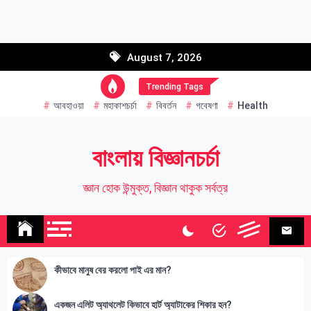
Skip
to
Email address:
content
August 7, 2026
Name
Trending Tags
আবহাওয়া
মহাকাশচর্চা
বিবর্তন
গবেষণা
Health
বাংলায় বিজ্ঞানচর্চা
জ্ঞান হোক উন্মুক্ত, বিজ্ঞান থাকুক সর্বত্র
কীভাবে মানুষ বের করলো পাই এর মান?
একজন এলিট অ্যাথলেট কিভাবে হার্ট অ্যাটাকের শিকার হন?