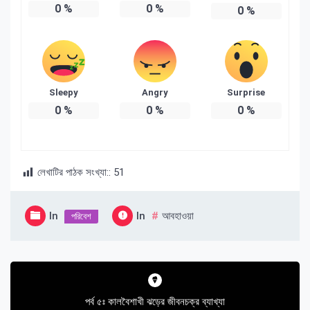
0
%
0
%
0
%
Sleepy
Angry
Surprise
0
%
0
%
0
%
লেখাটির পাঠক সংখ্যা::
51
In
In
আবহাওয়া
পরিবেশ
Post
navigation
পর্ব ৫ঃ কালবৈশাখী ঝড়ের জীবনচক্র ব্যাখ্যা