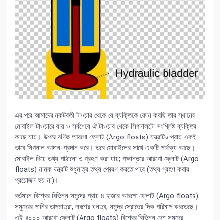
এর পরে আমাদের নকটবর্তী টাওয়ার থেকে যে ব্যক্তিকে ফোন করছি তার স্থানের
মোবাইল টাওয়ারে যায় ও সর্বশেষে ঐ টাওয়ার থেকে সিগনালটো সংশ্লিষ্ট ব্যক্তির
কাছে যায়। উপরে বর্ণিত আরগো ফ্লোট (Argo floats) যন্ত্রটিও প্রায় একই
ভাবে সিগনাল আদান-প্রদান করে। তবে মোবাইলের সাথে একটি পার্থক্য আছে।
মোবাইল দিয়ে তথ্য পাঠানো ও গ্রহণ করা যায়; পক্ষান্তরে আরগো ফ্লোট (Argo
floats) নামক যন্ত্রটি শুধুমাত্র তথ্য প্রেরণ করতে পারে (তথ্য গ্রহণ করার
প্রয়োজন হয় না)।
বর্তমানে বিশ্বের বিভিন্ন সমুদ্রে প্রায় ৪ হাজার আরগো ফ্লোট (Argo floats)
সমুদ্রের পানির তাপমাত্রা, লবণের ঘনত্ব, সমুদ্র স্রোতের দিক পরিমাপ করতেছে।
এই ৪০০০ আরগো ফ্লোট (Argo floats) বিশ্বের বিভিন্ন দেশ সমুদ্রে