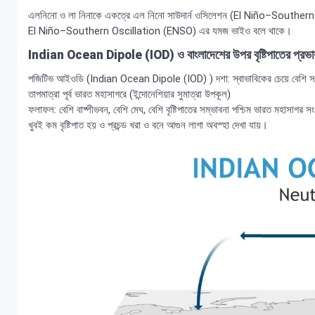
এলনিনো ও লা নিনাকে একত্রে এল নিনো সাউদার্ন ওসিলেশন (El Niño–Souther
El Niño–Southern Oscillation (ENSO) এর যমজ ভাইও বলে থাকে।
Indian Ocean Dipole (IOD) ও বাংলাদেশের উপর বৃষ্টিপাতের প্রভা
পজিটিভ আইওডি (Indian Ocean Dipole (IOD) ) দশা: স্বাভাবিকের চেয়ে বেশি সমুদ্র প
তাপমাত্রা পূর্ব ভারত মহাসাগরে (ইন্দোনেশিয়ার সুমাত্রা উপকূল)
ফলাফল: বেশি বাষ্পীভবন, বেশি মেঘ, বেশি বৃষ্টিপাতের সম্ভাবনা পশ্চিম ভারত মহাসাগর স
খুবই কম বৃষ্টিপাত হয় ও প্রচন্ড খরা ও বনে আগুন লাগা অবস্হা দেখা যায়।