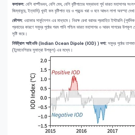
ফলাফল:
বেশি বাষ্পীভবন, বেশি মেঘ, বেশি বৃষ্টিপাতের সম্ভাবনা পূর্ব ভারত মহাসাগর স
জিম্বাবুয়ে, ইত্যাদি) খুবই কম বৃষ্টিপাত হয় ও প্রচন্ড খরা ও বনে আগুন লাগা অবস্হা দেখ
কৌশল:
ওয়াকার সার্কুলেশন এর মাধ্যমে। নিরক্ষ রেখা বরাবর প্রবাহিত ইস্টারলি (পূর্বদিক
প্রবাহের কারণে সমুদ্র পৃষ্ঠের গরম পানি পশ্চিম ভারত মহাসাগর ও আরব সাগরের উপকূল থে
সৃষ্টি করে।
নিউট্রাল আইওডি (Indian Ocean Dipole (IOD) ) দশা:
সমুদ্র পৃষ্ঠের তাপ
(ইন্দোনেশিয়ার সুমাত্রা উপকূল) এর মধ্যে।