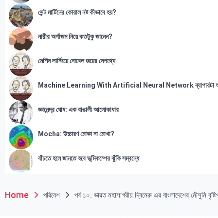
সেন্ট মার্টিনের কোরাল নষ্ট কীভাবে হয়?
নারীর অর্গাজম নিয়ে কতটুকু জানেন?
মেশিন লার্নিংয়ে নোবেল জয়ের নেপথ্যে
Machine Learning With Artificial Neural Network ব্যাপারটা 
জ্ঞানেন্দ্র ঘোষ: এক বাঙালী আলোকাধার
Mocha: উচ্চারণ মোকা না মোখা?
বাঁচতে হলে জানতে হবে ভূমিকম্পের ঝুঁকি সম্বন্ধে
Home
পরিবেশ
পর্ব ১০: ভারত মহাসাগরীয় দ্বিমেরু এর বাংলাদেশের মৌসুমি বৃষ্ট