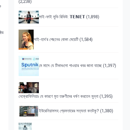
(2,238)
ে
সাই-ফাই মুভি রিভিউ: 𝗧𝗘𝗡𝗘𝗧
(1,898)
ঠের
সাই-হাব’র পেছনের বোকা মেয়েটি
(1,584)
মে মাসে যে টিকাগুলো পাওয়ার খবর জানা যাচ্ছে
(1,397)
নেক্রোফিলিয়াঃ যে কারণে মৃত তরুণীদের ধর্ষণ করতেন মুন্না
(1,395)
ইউরেনিয়ামসহ গ্রেফতারের সত্যতা কতটকু?
(1,380)