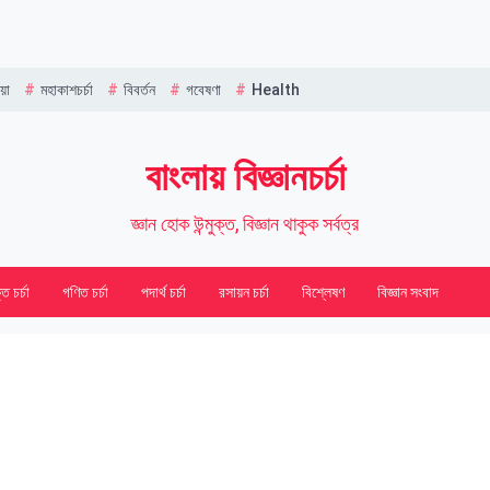
Name
য়া
মহাকাশচর্চা
বিবর্তন
গবেষণা
Health
বাংলায় বিজ্ঞানচর্চা
জ্ঞান হোক উন্মুক্ত, বিজ্ঞান থাকুক সর্বত্র
তি চর্চা
গণিত চর্চা
পদার্থ চর্চা
রসায়ন চর্চা
বিশ্লেষণ
বিজ্ঞান সংবাদ