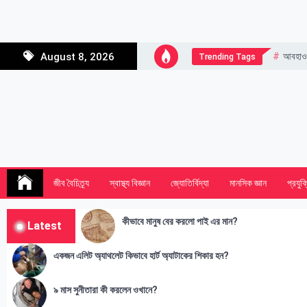
Skip
to
content
আবহাও
August 8, 2026
Trending Tags
জীব বৈচিত্র্য
স্বাস্থ্য বিজ্ঞান
জ্যোতির্বিদ্যা
মানসিক জ্ঞান
প্রযুক্
কীভাবে মানুষ বের করলো পাই এর মান?
Latest
একজন এলিট অ্যাথলেট কিভাবে হার্ট অ্যাটাকের শিকার হন?
৯ মাস সুনীতারা কী করলেন ওখানে?