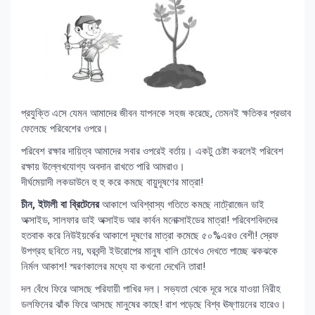
প্রযুক্তি এসে যেমন আমাদের জীবন যাপনকে সহজ করেছে, তেমনই ক্ষতিকর প্রভাব
ফেলেছে পরিবেশের ওপরে।
পরিবেশ রক্ষার দায়িত্ব আমাদের সবার ওপরেই বর্তায়। একটু চেষ্টা করলেই পরিবেশ
রক্ষায় উল্লেখযোগ্য অবদান রাখতে পারি আমরাও।
দীর্ঘমেয়াদী লকডাউনে হু হু করে কমছে বায়ুদূষণের মাত্রা!
চীন, ইটালী বা ব্রিটেনের
আকাশে অবিশ্বাস্য গতিতে কমছে নাট্রোজেন ডাই
অক্সাইড, সালফার ডাই অক্সাইড আর কার্বন মনোক্সাইডের মাত্রা! পরিবেশবিদদের
হতবাক করে নিউইয়র্কের আকাশে দূষণের মাত্রা কমেছে ৫০%এরও বেশী! স্রেফ
উপগ্রহ ছবিতে নয়, ঘরবন্দী ইউরোপের মানুষ খালি চোখেও দেখতে পাচ্ছে ঝকঝকে
নির্মল আকাশ! স্মরণকালের মধ্যে যা কখনো দেখেনি তারা!
দল বেঁধে ফিরে আসছে পরিযায়ী পাখির দল। সভ্যতা থেকে দূরে সরে যাওয়া নিরীহ
ডলফিনের ঝাঁক ফিরে আসছে মানুষের কাছে! রাশ পড়েছে বিশ্ব ঊষ্ণায়নের হারেও।