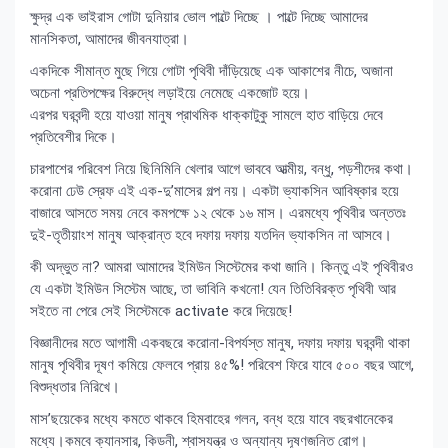
ক্ষুদ্র এক ভাইরাস গোটা দুনিয়ার ভোল পাল্টে দিচ্ছে । পাল্টে দিচ্ছে আমাদের
মানসিকতা, আমাদের জীবনযাত্রা।
একদিকে সীমান্ত মুছে গিয়ে গোটা পৃথিবী দাঁড়িয়েছে এক আকাশের নীচে, অজানা
অচেনা প্রতিপক্ষের বিরুদ্ধে লড়াইয়ে নেমেছে একজোট হয়ে।
এরপর ঘরবন্দী হয়ে যাওয়া মানুষ প্রাথমিক ধাক্কাটুকু সামলে হাত বাড়িয়ে দেবে
প্রতিবেশীর দিকে।
চারপাশের পরিবেশ নিয়ে ছিনিমিনি খেলার আগে ভাববে আত্মীয়, বন্ধু, পড়শীদের কথা।
করোনা ঢেউ স্রেফ এই এক-দু’মাসের গল্প নয়। একটা ভ্যাকসিন আবিষ্কার হয়ে
বাজারে আসতে সময় নেবে কমপক্ষে ১২ থেকে ১৬ মাস। এরমধ্যে পৃথিবীর অন্ততঃ
দুই-তৃতীয়াংশ মানুষ আক্রান্ত হবে দফায় দফায় যতদিন ভ্যাকসিন না আসবে।
কী অদ্ভুত না? আমরা আমাদের ইমিউন সিস্টেমের কথা জানি। কিন্তু এই পৃথিবীরও
যে একটা ইমিউন সিস্টেম আছে, তা ভাবিনি কখনো! যেন তিতিবিরক্ত পৃথিবী আর
সইতে না পেরে সেই সিস্টেমকে activate করে দিয়েছে!
বিজ্ঞানীদের মতে আগামী একবছরে করোনা-বিপর্যস্ত মানুষ, দফায় দফায় ঘরবন্দী থাকা
মানুষ পৃথিবীর দূষণ কমিয়ে ফেলবে প্রায় ৪৫%! পরিবেশ ফিরে যাবে ৫০০ বছর আগে,
বিশুদ্ধতার নিরিখে।
মাস’ছয়েকের মধ্যে কমতে থাকবে হিমবাহের গলন, বন্ধ হয়ে যাবে বছরখানেকের
মধ্যে।কমবে ক্যানসার, কিডনী, শ্বাসযন্ত্র ও অন্যান্য দূষণজনিত রোগ।