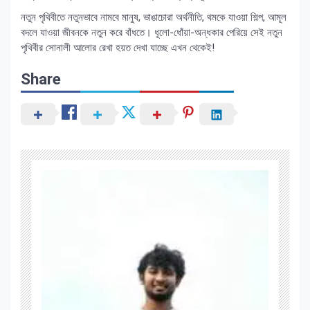
নতুন পৃথিবীতে নতুনভাবে নামবে মানুষ, ভাঙাচোরা অর্থনীতি, থমকে যাওয়া শিল্প, আমূল
বদলে যাওয়া জীবনকে নতুন করে বাঁধতে। ধূলো-ধোঁয়া-অন্ধকার পেরিয়ে সেই নতুন
পৃথিবীর সোনালী আলোর রেখা হয়ত দেখা যাচ্ছে এখন থেকেই!
Share