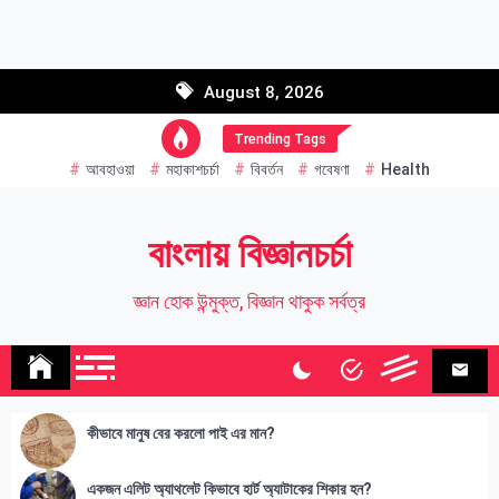
Skip
to
Email address:
content
August 8, 2026
Name
Trending Tags
আবহাওয়া
মহাকাশচর্চা
বিবর্তন
গবেষণা
Health
বাংলায় বিজ্ঞানচর্চা
জ্ঞান হোক উন্মুক্ত, বিজ্ঞান থাকুক সর্বত্র
কীভাবে মানুষ বের করলো পাই এর মান?
একজন এলিট অ্যাথলেট কিভাবে হার্ট অ্যাটাকের শিকার হন?