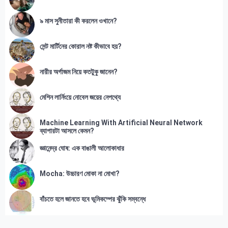
৯ মাস সুনীতারা কী করলেন ওখানে?
সেন্ট মার্টিনের কোরাল নষ্ট কীভাবে হয়?
নারীর অর্গাজম নিয়ে কতটুকু জানেন?
মেশিন লার্নিংয়ে নোবেল জয়ের নেপথ্যে
Machine Learning With Artificial Neural Network
ব্যাপারটা আসলে কেমন?
জ্ঞানেন্দ্র ঘোষ: এক বাঙালী আলোকাধার
Mocha: উচ্চারণ মোকা না মোখা?
বাঁচতে হলে জানতে হবে ভূমিকম্পের ঝুঁকি সম্বন্ধে