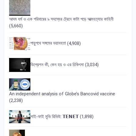
আদম ধর্ম ও এক পরিবারের ৯ সদস্যের ট্রেনে কাটা পড়ে আত্মহত্যার কাহিনী
(5,660)
পায়ুপথে সঙ্গমের ভয়াবহতা
(4,908)
ডিপ্রেশন কী, কেন হয় ও এর চিকিৎসা
(3,034)
An independent analysis of Globe’s Bancovid vaccine
(2,238)
সাই-ফাই মুভি রিভিউ: 𝗧𝗘𝗡𝗘𝗧
(1,898)