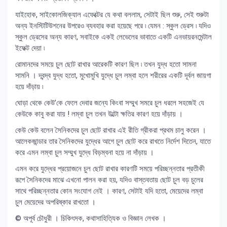
যাইহোক, সাইকোলজিক্যাল এফেক্টের যে কথা বললাম, সেটাই ছিল শুরু, সেই শুরুটা
অন্য ইনস্টিটিউশনের উপরেও ব্যবহার করা হয়েছে পরে ৷ যেমন : স্কুল ড্রেস ৷ যদিও
স্কুল ড্রেসের অন্য কারণ, সবাইকে একই লেভেলের ভাবাতে একটি এনভায়রনমেন্টাল
ইফেক্ট দেয়া ৷
রোমানদের সময়ে চুল ছোট রাখার আরেকটি কারণ ছিল ৷ তখন যুদ্ধ হতো সামনা
সামনি । দ্বন্দ্ব যুদ্ধ হতো, মুখোমুখি যুদ্ধে চুল লম্বা হলে শরীরের একটি দূর্বল জায়গা
হয়ে দাঁড়ায় ৷
ঘোড়া থেকে কেউ’কে ফেলে দেবার জন্যে কিংবা সম্মুখ সমরে চুল ধরলে সহজেই যে
কেউকে কাবু করা যায় ! লম্বা চুল তখন উল্টো ক্ষতির কারণ হয়ে দাঁড়ায় ।
কেউ কেউ বলেন সৈনিকদের চুল ছোট রাখার এই রীতি গ্রীকরা প্রথম চালু করেন ।
আলেকজান্ডার তার সৈনিকদের যুদ্ধের আগে চুল ছোট করে রাখতে নির্দেশ দিতেন, যাতে
করে এমন লম্বা চুল সম্মুখ যুদ্ধে বিড়ম্বনা হয়ে না দাঁড়ায় ।
এমন করে যুদ্ধের প্রয়োজনে চুল ছোট রাখার কারণটি সময়ে পরিচ্ছন্নতার প্রতীকী
রূপে সৈনিকদের মাঝে এখনো পালন করা হয়, যদিও বাস্তবতায় ছোট চুল বড় চুলের
সাথে পরিচ্ছন্নতার কোন সংযোগ নেই । কারণ, সেটাই যদি হতো, মেয়েদের লম্বা
চুল মেয়েদের অপরিষ্কার রাখতো ।
© অপূর্ব চৌধুরী । চিকিৎসক, কথাসাহিত্যিক ও বিজ্ঞান লেখক ।