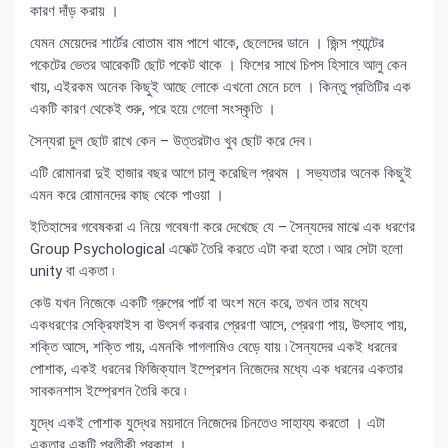
কারণ দাঁড় করায় ।
যেমন মেয়েদের শার্টের বোতাম বাম পাশে থাকে, ছেলেদের ডানে । জিন্স প্যান্টের
পকেটের ভেতর আরেকটি ছোট পকেট থাকে । ফিশের সাথে চিপস হিসাবে আলু কেন
খায়, এইরকম অনেক কিছুই আছে লোকে এখনো মেনে চলে । কিন্তু প্রতিটির এক
একটি কারণ থেকেই শুরু, পরে হয়ে গেলো সংস্কৃতি ।
সৈন্যরা চুল ছোট রাখে কেন – উত্তরটাও খুব ছোট করে দেব ৷
এটি রোমানরা দুই হাজার বছর আগে চালু করেছিল প্রথম । সভ্যতার অনেক কিছুই
এমন করে রোমানদের কাছ থেকে পাওয়া ।
ইতিহাসের গবেষকরা এ নিয়ে গবেষণা করে দেখেছে যে – সৈন্যদের মাঝে এক ধরণের
Group Psychological এফেক্ট তৈরি করতে এটা করা হতো ৷ আর সেটা হলো
unity বা একতা ৷
কেউ যখন নিজেকে একটি গ্রুপের পার্ট বা অংশ মনে করে, তখন তার মধ্যে
একধরণের সেক্রিফাইস বা উৎসর্গ করবার প্রেরণা আসে, প্রেরণা পায়, উৎসাহ পায়,
শক্তি আসে, শক্তি পায়, এমনকি পাগলামিও বেড়ে যায় ৷ সৈন্যদের একই ধরনের
পোশাক, একই ধরনের ফিজিক্যাল ইম্প্রেশন নিজেদের মধ্যে এক ধরনের একতার
সাবকনশাস ইম্প্রেশন তৈরি করে ৷
যুদ্ধে একই পোশাক যুদ্ধের ময়দানে নিজেদের চিনতেও সাহায্য করতো । এটা
একতার একটি প্রতীকী প্রকাশ ।