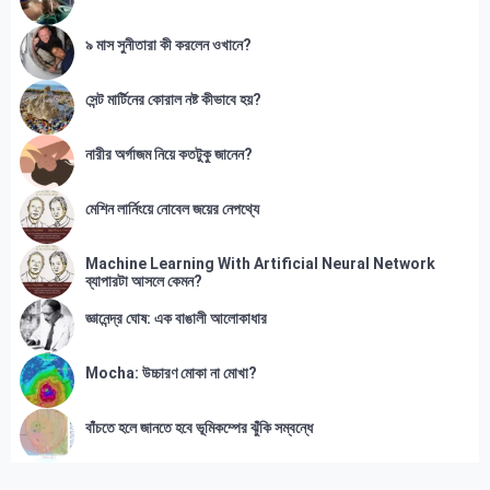
৯ মাস সুনীতারা কী করলেন ওখানে?
সেন্ট মার্টিনের কোরাল নষ্ট কীভাবে হয়?
নারীর অর্গাজম নিয়ে কতটুকু জানেন?
মেশিন লার্নিংয়ে নোবেল জয়ের নেপথ্যে
Machine Learning With Artificial Neural Network
ব্যাপারটা আসলে কেমন?
জ্ঞানেন্দ্র ঘোষ: এক বাঙালী আলোকাধার
Mocha: উচ্চারণ মোকা না মোখা?
বাঁচতে হলে জানতে হবে ভূমিকম্পের ঝুঁকি সম্বন্ধে