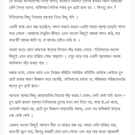
তে যাওয়া বাংলাদেশের সৈন্য বলেন, বর্তমানে বিভিন্ন দেশের কর্মরত আশি হাজারের
বেশি সৈন্য বলেন, অফিসার-সৈনিক সবার চুল ছোট রাখা হয় । কিন্তু কেন ?
ইতিহাসের কিছু নিয়মের ব্যাখ্যা নিয়ে কিছু বলি ।
একটি কাজ কেন শুরু হয়েছিল, পালন করতে করতে একটা সময়ে প্রশ্ন ছাড়াই পালন
করে লোকে ৷ আমাদের দৈনন্দিন জীবনে এমন অনেক কিছুই আমরা পালন করি, যার
কারণটি আমরা জানি না, বা জানার চেষ্টাও করি না ।
অথবা অন্য কোন কারণকে উত্তর হিসাবে দাঁড় করায় লোকে ৷ ইতিহাসের অনেক
কিছুই এমন করে হারিয়ে গেছে আড়ালে । নতুন করে তার একটি প্রয়োজন অথবা
কার্যকারণ দাঁড় করায় পরে ।
মজার হলো, লোকে ভাবে এবং নিজের পরিচিত সামরিক বাহিনীর কেউকে কেউকে চুল
ছোট রাখার কারণ জিজ্ঞাস করে দেখেছি, বেশিভাগের ধারনা যে, পরিষ্কার পরিচ্ছন্নতার
জন্যে চুল ছোট রাখে ৷
অনেকে আবার কিছু জোড়াতালির উত্তর দাঁড় করায় ! যেমন, কেউ কেউ তাই বলেন –
চুল ছোট রাখলে ব্যাস্ত সৈনিকদের চুলের যত্ন কম নিতে হয়, মাথা ঠাণ্ডা থাকে,
হেলমেট পরতে হয়, ছোট চুল ভিজলে তাড়াতাড়ি শুকায়, এমন সব হাবিজাবি উত্তর
দেয় কেউ কেউ ।
এরকম অনেক কিছুই আসলে ঠিক যে কারনে শুরু হয়, সময়ে সেটা হারিয়ে যায়,
কারণটি ভুলে যায়, কিন্তু কাজটি মেনে চলে লোকে এবং পরে তার অন্য আরেকটি