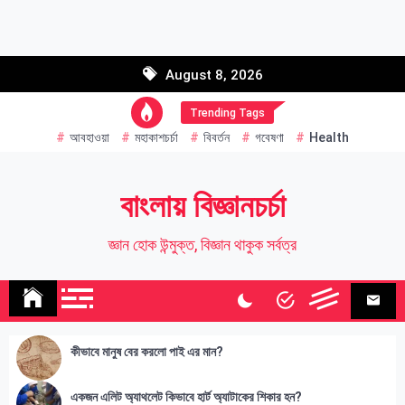
Skip
to
Email address:
content
August 8, 2026
Name
Trending Tags
আবহাওয়া
মহাকাশচর্চা
বিবর্তন
গবেষণা
Health
বাংলায় বিজ্ঞানচর্চা
জ্ঞান হোক উন্মুক্ত, বিজ্ঞান থাকুক সর্বত্র
কীভাবে মানুষ বের করলো পাই এর মান?
একজন এলিট অ্যাথলেট কিভাবে হার্ট অ্যাটাকের শিকার হন?