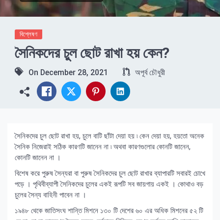
বিশ্লেষণ
সৈনিকদের চুল ছোট রাখা হয় কেন?
On
December 28, 2021
অপূর্ব চৌধুরী
সৈনিকদের চুল ছোট রাখা হয়, চুলে বাটি ছাঁটা দেয়া হয় ৷ কেন দেয়া হয়, হয়তো অনেক
সৈনিক নিজেরাই সঠিক কারণটি জানেন না ৷ অথবা কারণগুলোর কোনটি জানেন,
কোনটি জানেন না ।
বিশেষ করে পুরুষ সৈন্যরা বা পুরুষ সৈনিকদের চুল ছোট রাখার ব্যাপারটি সবারই চোখে
পড়ে । পৃথিবীব্যাপী সৈনিকদের চুলের একই রূপটি সব জায়গায় একই । কোথাও বড়
চুলের সৈন্য বাহিনী পাবেন না ।
১৯৪৮ থেকে জাতিসংঘ শান্তি মিশনে ১৩০ টি দেশের ৬০ এর অধিক মিশনের ৫২ টি