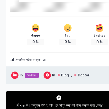
Happy
Sad
Excited
0
%
0
%
0
%
লেখাটির পাঠক সংখ্যা::
78
In
In
Blog
,
Doctor
বিশ্লেষণ
Post
navigation
পর্ব ৮.২ঃ অল্প কিছুক্ষন বৃষ্টি হওয়ার পরে মানুষ ভ্যাপসা গরম অনুভব করে কেন?