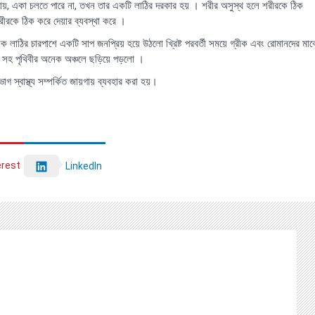
যায়, একা চলতে পারে না, তখন তার একটি লাঠির দরকার হয় । শরীর অসুস্থ হলে শরীরকে ঠিক
ীরকে ঠিক করে দেয়ার ব্যবস্থা করে ।
ক লাঠির চারপাশে একটি সাপ জনপ্রিয় হয়ে উঠলো খ্রিষ্ট পরবর্তী সময়ে গ্রীক এবং রোমানদের মাঝ
োপ সহ পৃথিবীর অনেক অঞ্চলে ছড়িয়ে পড়লো ।
াগ স্বাস্থ্য সম্পর্কিত জায়গায় ব্যবহার করা হয়।
erest
LinkedIn