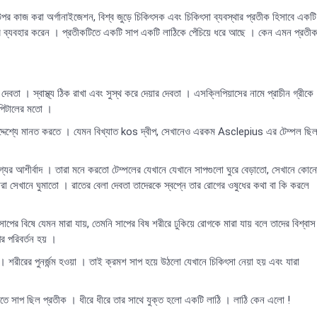
র উপর কাজ করা অর্গানাইজেশন, বিশ্ব জুড়ে চিকিৎসক এবং চিকিৎসা ব্যবস্থার প্রতীক হিসাবে একটি
ে ব্যবহার করেন । প্রতীকটিতে একটি সাপ একটি লাঠিকে পেঁচিয়ে ধরে আছে । কেন এমন প্রতী
া । স্বাস্থ্য ঠিক রাখা এবং সুস্থ করে দেয়ার দেবতা । এসক্লিপিয়াসের নামে প্রাচীন গ্রীকে
পিটালের মতো ।
উদ্দেশ্যে মানত করতে । যেমন বিখ্যাত kos দ্বীপ, সেখানেও এরকম Asclepius এর টেম্পল ছি
্যের আশীর্বাদ । তারা মনে করতো টেম্পলের যেখানে যেখানে সাপগুলো ঘুরে বেড়াতো, সেখানে কোন
া সেখানে ঘুমাতো । রাতের বেলা দেবতা তাদেরকে স্বপ্নে তার রোগের ওষুধের কথা বা কি করলে
ের বিষে যেমন মারা যায়, তেমনি সাপের বিষ শরীরে ঢুকিয়ে রোগকে মারা যায় বলে তাদের বিশ্বাস
র পরিবর্তন হয় ।
। শরীরের পুনর্জন্ম হওয়া । তাই ক্রমশ সাপ হয়ে উঠলো যেখানে চিকিৎসা নেয়া হয় এবং যারা
রুতে সাপ ছিল প্রতীক । ধীরে ধীরে তার সাথে যুক্ত হলো একটি লাঠি । লাঠি কেন এলো !