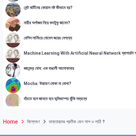
সেন্ট মার্টিনের কোরাল নষ্ট কীভাবে হয়?
নারীর অর্গাজম নিয়ে কতটুকু জানেন?
মেশিন লার্নিংয়ে নোবেল জয়ের নেপথ্যে
Machine Learning With Artificial Neural Network ব্যাপারটা 
জ্ঞানেন্দ্র ঘোষ: এক বাঙালী আলোকাধার
Mocha: উচ্চারণ মোকা না মোখা?
বাঁচতে হলে জানতে হবে ভূমিকম্পের ঝুঁকি সম্বন্ধে
Home
বিশ্লেষণ
ডাক্তারদের প্রতীক কেন সাপ ও লাঠি ?