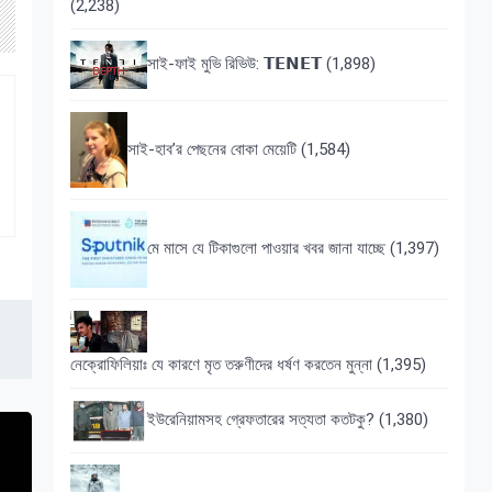
(2,238)
সাই-ফাই মুভি রিভিউ: 𝗧𝗘𝗡𝗘𝗧
(1,898)
সাই-হাব’র পেছনের বোকা মেয়েটি
(1,584)
মে মাসে যে টিকাগুলো পাওয়ার খবর জানা যাচ্ছে
(1,397)
নেক্রোফিলিয়াঃ যে কারণে মৃত তরুণীদের ধর্ষণ করতেন মুন্না
(1,395)
ইউরেনিয়ামসহ গ্রেফতারের সত্যতা কতটকু?
(1,380)