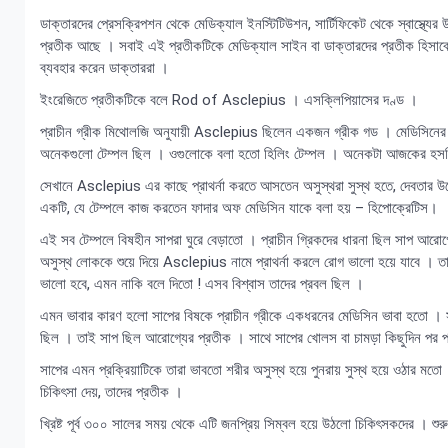
ডাক্তারদের প্রেসক্রিপশন থেকে মেডিক্যাল ইনস্টিটিউশন, সার্টিফিকেট থেকে স্বাস্থ্যে
প্রতীক আছে । সবাই এই প্রতীকটিকে মেডিক্যাল সাইন বা ডাক্তারদের প্রতীক হিসাব
ব্যবহার করেন ডাক্তাররা ।
ইংরেজিতে প্রতীকটিকে বলে Rod of Asclepius । এসক্লিপিয়াসের দণ্ড ।
প্রাচীন গ্রীক মিথোলজি অনুযায়ী Asclepius ছিলেন একজন গ্রীক গড । মেডিসিনের দেবত
অনেকগুলো টেম্পল ছিল । ওগুলোকে বলা হতো হিলিং টেম্পল । অনেকটা আজকের হস
সেখানে Asclepius এর কাছে প্রাথর্না করতে আসতেন অসুস্থরা সুস্থ হতে, দেবতার 
একটি, যে টেম্পলে কাজ করতেন ফাদার অফ মেডিসিন যাকে বলা হয় – হিপোক্রেটিস।
এই সব টেম্পলে বিষহীন সাপরা ঘুরে বেড়াতো । প্রাচীন গ্রিকদের ধারনা ছিল সাপ আরোগ
অসুস্থ লোককে শুয়ে দিয়ে Asclepius নামে প্রাথর্না করলে রোগ ভালো হয়ে যাবে । তার
ভালো হবে, এমন নাকি বলে দিতো ! এসব বিশ্বাস তাদের প্রবল ছিল ।
এমন ভাবার কারণ হলো সাপের বিষকে প্রাচীন গ্রীকে একধরনের মেডিসিন ভাবা হতো । সাপ
ছিল । তাই সাপ ছিল আরোগ্যের প্রতীক । সাথে সাপের খোলস বা চামড়া কিছুদিন পর প
সাপের এমন প্রক্রিয়াটিকে তারা ভাবতো শরীর অসুস্থ হয়ে পুনরায় সুস্থ হয়ে ওঠার মতো 
চিকিৎসা দেয়, তাদের প্রতীক ।
খ্রিষ্ট পূর্ব ৩০০ সালের সময় থেকে এটি জনপ্রিয় সিম্বল হয়ে উঠলো চিকিৎসকদের । শু