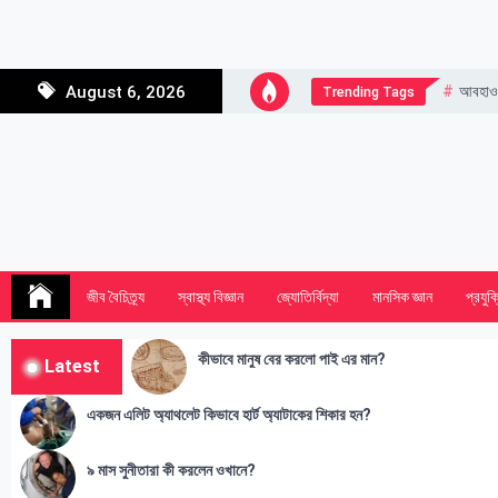
Skip
to
content
আবহাও
August 6, 2026
Trending Tags
জীব বৈচিত্র্য
স্বাস্থ্য বিজ্ঞান
জ্যোতির্বিদ্যা
মানসিক জ্ঞান
প্রযুক্
কীভাবে মানুষ বের করলো পাই এর মান?
Latest
একজন এলিট অ্যাথলেট কিভাবে হার্ট অ্যাটাকের শিকার হন?
৯ মাস সুনীতারা কী করলেন ওখানে?