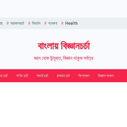
Name
য়া
মহাকাশচর্চা
বিবর্তন
গবেষণা
Health
বাংলায় বিজ্ঞানচর্চা
জ্ঞান হোক উন্মুক্ত, বিজ্ঞান থাকুক সর্বত্র
তি চর্চা
গণিত চর্চা
পদার্থ চর্চা
রসায়ন চর্চা
বিশ্লেষণ
বিজ্ঞান সংবাদ