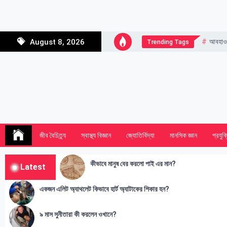
Skip
to
content
আবহাও
August 8, 2026
Trending Tags
জীব বৈচিত্র্য
স্বাস্থ্য বিজ্ঞান
জ্যোতির্বিদ্যা
মানসিক জ্ঞান
প্রযুক্
কীভাবে মানুষ বের করলো পাই এর মান?
Latest
একজন এলিট অ্যাথলেট কিভাবে হার্ট অ্যাটাকের শিকার হন?
৯ মাস সুনীতারা কী করলেন ওখানে?