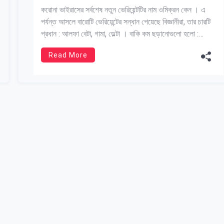
করোনা ভাইরাসের সর্বশেষ নতুন ভেরিয়েন্টটির নাম ওমিক্রন কেন । এ
পর্যন্ত আসলে বারোটি ভেরিয়েন্টের সন্ধান পেয়েছে বিজ্ঞানীরা, তার চারটি
প্রধান : আলফা বেটা, গামা, ডেল্টা । বাকি কম ছড়ানোগুলো হলো :
এপসিলন, ইটা, আয়টা, কাপ্পা, মু, জেটা । বারোতম আলফাবেট অনুযায়ী
Read More
সর্বশেষ ভেরিয়েন্টির নাম রাখা হয়েছিল Mu মু । তেরোতম […]