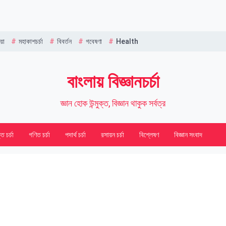
Name
য়া
মহাকাশচর্চা
বিবর্তন
গবেষণা
Health
বাংলায় বিজ্ঞানচর্চা
জ্ঞান হোক উন্মুক্ত, বিজ্ঞান থাকুক সর্বত্র
তি চর্চা
গণিত চর্চা
পদার্থ চর্চা
রসায়ন চর্চা
বিশ্লেষণ
বিজ্ঞান সংবাদ