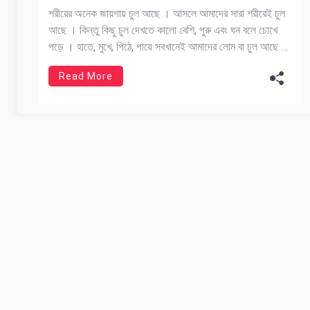
শরীরের অনেক জায়গায় চুল আছে । আসলে আমাদের সারা শরীরেই চুল
আছে । কিন্তু কিছু চুল দেখতে কালো বেশি, পুরু এবং ঘন বলে চোখে
পড়ে । হাতে, মুখে, পিঠে, পায়ে সবখানেই আমাদের লোম বা চুল আছে ।
কিন্তু সেগুলো পাতলা, ছোট, ধূসর রঙের এবং ঘন নয় বলে চোখে পড়ে না
Read More
[…]