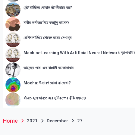
সেন্ট মার্টিনের কোরাল নষ্ট কীভাবে হয়?
নারীর অর্গাজম নিয়ে কতটুকু জানেন?
মেশিন লার্নিংয়ে নোবেল জয়ের নেপথ্যে
Machine Learning With Artificial Neural Network ব্যাপারটা 
জ্ঞানেন্দ্র ঘোষ: এক বাঙালী আলোকাধার
Mocha: উচ্চারণ মোকা না মোখা?
বাঁচতে হলে জানতে হবে ভূমিকম্পের ঝুঁকি সম্বন্ধে
Home
2021
December
27