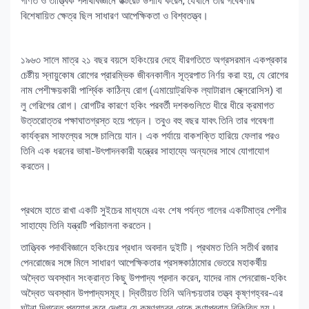
গণিত ও তাত্ত্বিক পদার্থবিজ্ঞানে ডক্টরেট উপাধি করেন, যেখানে তাঁর গবেষণার
বিশেষায়িত ক্ষেত্র ছিল সাধারণ আপেক্ষিকতা ও বিশ্বতত্ত্ব।
১৯৬৩ সালে মাত্র ২১ বছর বয়সে হকিংয়ের দেহে ধীরগতিতে অগ্রসরমান একপ্রকার
চেষ্টীয় স্নায়ুকোষ রোগের প্রারম্ভিক জীবনকালীন সূত্রপাত নির্ণয় করা হয়, যে রোগের
নাম পেশীক্ষয়কারী পার্শ্বিক কাঠিন্য রোগ (এমায়োট্রফিক ল্যাটারাল স্ক্লেরোসিস) বা
লু গেরিগের রোগ। রোগটির কারণে হকিং পরবর্তী দশকগুলিতে ধীরে ধীরে ক্রমাগত
উত্তরোত্তর পক্ষাঘাতগ্রস্ত হয়ে পড়েন। তবুও বহু বছর যাবৎ তিনি তার গবেষণা
কার্যক্রম সাফল্যের সঙ্গে চালিয়ে যান। এক পর্যায়ে বাকশক্তি হারিয়ে ফেলার পরও
তিনি এক ধরনের ভাষা-উৎপাদনকারী যন্ত্রের সাহায্যে অন্যদের সাথে যোগাযোগ
করতেন।
প্রথমে হাতে রাখা একটি সুইচের মাধ্যমে এবং শেষ পর্যন্ত গালের একটিমাত্র পেশীর
সাহায্যে তিনি যন্ত্রটি পরিচালনা করতেন।
তাত্ত্বিক পদার্থবিজ্ঞানে হকিংয়ের প্রধান অবদান দুইটি। প্রথমত তিনি সতীর্থ রজার
পেনরোজের সঙ্গে মিলে সাধারণ আপেক্ষিকতার প্রসঙ্গকাঠামোর ভেতরে মহাকর্ষীয়
অদ্বৈত অবস্থান সংক্রান্ত কিছু উপপাদ্য প্রদান করেন, যাদের নাম পেনরোজ-হকিং
অদ্বৈত অবস্থান উপপাদ্যসমূহ। দ্বিতীয়ত তিনি অনিশ্চয়তার তত্ত্ব কৃষ্ণগহ্বর-এর
ঘটনা দিগন্তে প্রয়োগ করে দেখান যে কৃষ্ণগহ্বর থেকে কণাপ্রবাহ বিকিরিত হয়।