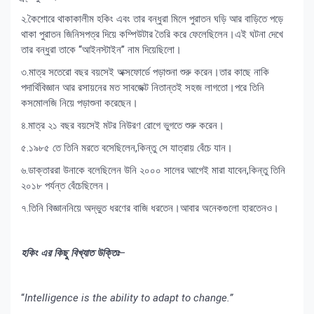
২.কৈশোরে থাকাকালীম হকিং এবং তার বন্ধুরা মিলে পুরাতন ঘড়ি আর বাড়িতে পড়ে
থাকা পুরাতন জিনিসপত্র দিয়ে কম্পিউটার তৈরি করে ফেলেছিলেন।এই ঘটনা দেখে
তার বন্ধুরা তাকে “আইনস্টাইন” নাম দিয়েছিলো।
৩.মাত্র সতেরো বছর বয়সেই অক্সফোর্ডে পড়াশুনা শুরু করেন।তার কাছে নাকি
পদার্থিবিজ্ঞান আর রসায়নের মত সাবজেক্ট নিতান্তই সহজ লাগতো।পরে তিনি
কসমোলজি নিয়ে পড়াশুনা করেছেন।
৪.মাত্র ২১ বছর বয়সেই মটর নিউরণ রোগে ভুগতে শুরু করেন।
৫.১৯৮৫ তে তিনি মরতে বসেছিলেন,কিন্তু সে যাত্রায় বেঁচে যান।
৬.ডাক্তাররা উনাকে বলেছিলেন উনি ২০০০ সালের আগেই মারা যাবেন,কিন্তু তিনি
২০১৮ পর্যন্ত বেঁচেছিলেন।
৭.তিনি বিজ্ঞাননিয়ে অদ্ভুত ধরণের বাজি ধরতেন।আবার অনেকগুলো হারতেনও।
হকিং এর কিছু বিখ্যাত উক্তিঃ
–
“
Intelligence is the ability to adapt to change.”