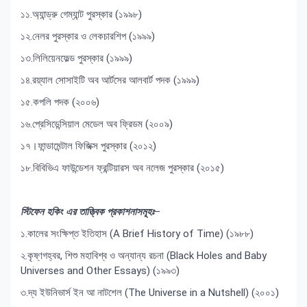
১১.অ্যান্ড্রু গেম্যান্ট পুরস্কার (১৯৯৮)
১২.নেলর পুরস্কার ও লেকচারশিপ (১৯৯৯)
১৩.লিলিয়েনফেল্ড পুরস্কার (১৯৯৯)
১৪.রয়্যাল সোসাইটি অব আর্টসের আলবার্ট পদক (১৯৯৯)
১৫.কপলি পদক (২০০৬)
১৬.প্রেসিডেন্সিয়াল মেডেল অব ফ্রিডম (২০০৯)
১৭।ফান্ডামেন্টাল ফিজিক্স পুরস্কার (২০১২)
১৮.বিবিভিএ ফাউন্ডেশন ফ্রন্টিয়ারস অব নলেজ পুরস্কার (২০১৫)
স্টিফেন হকিং এর তাত্ত্বিক প্রকাশনাসমূহঃ
–
১.কালের সংক্ষিপ্ত ইতিহাস (A Brief History of Time) (১৯৮৮)
২.কৃষ্ণগহ্বর, শিশু মহাবিশ্ব ও অন্যান্য রচনা (Black Holes and Baby
Universes and Other Essays) (১৯৯৩)
৩.দ্য ইউনিভার্স ইন আ নাটশেল (The Universe in a Nutshell) (২০০১)