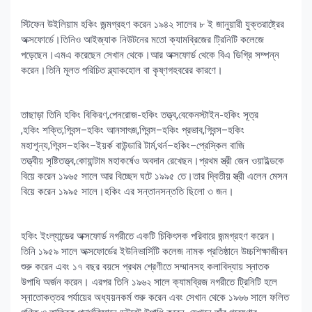
স্টিফেন উইলিয়াম হকিং জন্মগ্রহণ করেন ১৯৪২ সালের ৮ ই জানুয়ারী যুক্তরাষ্ট্রের
অক্সফোর্ডে।তিনিও আইজ্যাক নিউটনের মতো ক্যামব্রিজের ট্রিনিটি কলেজে
পড়েছেন।এমএ করেছেন সেখান থেকে।আর অক্সফোর্ড থেকে বিএ ডিগ্রি সম্পন্ন
করেন।তিনি মূলত পরিচিত ব্ল্যাকহোল বা কৃষ্ণগহবরের কারণে।
তাছাড়া তিনি হকিং বিকিরণ,পেনরোজ-হকিং তত্ত্ব,বেকেনস্টাইন-হকিং সূত্র
,হকিং শক্তি,গিবন্স–হকিং আনসাৎজ,গিবন্স–হকিং প্রভাব,গিবন্স–হকিং
মহাশূন্য,গিবন্স–হকিং–ইয়র্ক বাউন্ডারি টার্ম,থর্ন–হকিং–প্রেস্কিল বাজি
তত্ত্বীয় সৃষ্টিতত্ত্ব,কোয়ান্টাম মহাকর্ষেও অবদান রেখেছন।প্রথম স্ত্রী জেন ওয়াইল্ডকে
বিয়ে করেন ১৯৬৫ সালে আর বিচ্ছেদ ঘটে ১৯৯৫ তে।তার দ্বিতীয় স্ত্রী এলেন মেসন
বিয়ে করেন ১৯৯৫ সালে।হকিং এর সন্তানসন্ততি ছিলো ৩ জন।
হকিং ইংল্যান্ডের অক্সফোর্ড নগরীতে একটি চিকিৎসক পরিবারে জন্মগ্রহণ করেন।
তিনি ১৯৫৯ সালে অক্সফোর্ডের ইউনিভার্সিটি কলেজ নামক প্রতিষ্ঠানে উচ্চশিক্ষাজীবন
শুরু করেন এবং ১৭ বছর বয়সে প্রথম শ্রেণীতে সম্মানসহ কলাবিদ্যায় স্নাতক
উপাধি অর্জন করেন। এরপর তিনি ১৯৬২ সালে ক্যামব্রিজ নগরীতে ট্রিনিটি হলে
স্নাতোকত্তর পর্যায়ের অধ্যয়নকর্ম শুরু করেন এবং সেখান থেকে ১৯৬৬ সালে ফলিত