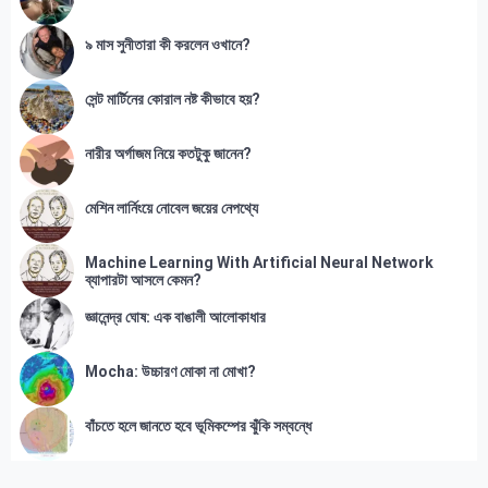
৯ মাস সুনীতারা কী করলেন ওখানে?
সেন্ট মার্টিনের কোরাল নষ্ট কীভাবে হয়?
নারীর অর্গাজম নিয়ে কতটুকু জানেন?
মেশিন লার্নিংয়ে নোবেল জয়ের নেপথ্যে
Machine Learning With Artificial Neural Network
ব্যাপারটা আসলে কেমন?
জ্ঞানেন্দ্র ঘোষ: এক বাঙালী আলোকাধার
Mocha: উচ্চারণ মোকা না মোখা?
বাঁচতে হলে জানতে হবে ভূমিকম্পের ঝুঁকি সম্বন্ধে