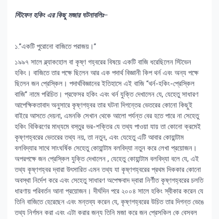
স্টিফেন হকিং এর কিছু মজার ঘটনাবলিঃ
–
১.”একটি পুরোনো বাজিতে পরাজয়।”
১৯৯৭ সালে ব্ল্যাকহোল বা কৃষ্ণ গহ্বরের বিষয়ে একটি বাজি ধরেছিলেন স্টিভেন
হকিং। বাজিতে তার পক্ষে ছিলেন আর এক পদার্থ বিজ্ঞানী কিপ থর্ন এবং অন্য পক্ষে
ছিলেন জন প্রেস্কিল। পদার্থবিজ্ঞানের ইতিহাসে এই বাজি “থর্ন-হকিং-প্রেস্কিল
বাজি” নামে পরিচিত। প্রফেসর হকিং এবং থর্ন যুক্তি দেখালেন যে, যেহেতু সাধারণ
আপেক্ষিকতাবাদ অনুসারে কৃষ্ণগহ্বর তার ঘটনা দিগন্তের ভেতরের কোনো কিছুই
বাইরে আসতে দেয়না, এমনকি সেখান থেকে আলো পর্যন্ত বের হতে পারে না সেহেতু
হকিং বিকিরণের মাধ্যমে বস্তুর ভর-শক্তির যে তথ্য পাওয়া যায় তা কোনো ক্রমেই
কৃষ্ণগহ্বরের ভেতরের তথ্য নয়, তা নতুন, এবং যেহেতু এটি আবার কোয়ান্টাম
বলবিদ্যার সাথে সাংঘর্ষিক সেহেতু কোয়ান্টাম বলবিদ্যা নতুন করে লেখা প্রয়োজন।
অপরপক্ষে জন প্রেস্কিল যুক্তি দেখালেন , যেহেতু কোয়ান্টাম বলবিদ্যা বলে যে, এই
তথ্য কৃষ্ণগহ্বর দ্বারা উৎসারিত এমন তথ্য যা কৃষ্ণগহ্বরের প্রথম দিককার কোনো
অবস্থা নির্দেশ করে এবং সেহেতু সাধারণ অপেক্ষবাদ দ্বারা নির্ণীত কৃষ্ণগহ্বরের চলতি
ধারণায় পরিবর্তন আনা প্রয়োজন। দীর্ঘদিন পরে ২০০৪ সালে হকিং স্বীকার করেন যে
তিনি বাজিতে হেরেছেন এবং মন্তব্য করেন যে, কৃষ্ণগহ্বরের উচিত তার দিগন্ত ভেঙে
তথ্য নির্গমন করা এবং এটা করার জন্য তিনি মজা করে জন প্রেসকিল কে বেসবল