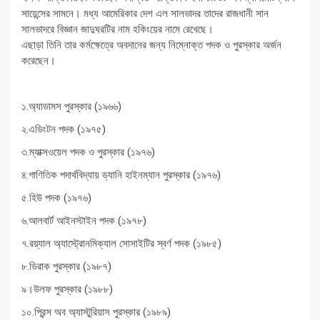
সায়েন্সের সামনে। মধ্য আমেরিকার দেশ এল সালভাদর তাদের রাজধানী সান
সালভাদরে বিজ্ঞান জাদুঘরটির নাম হকিংয়ের নামে রেখেছে।
এছাড়া তিনি তার কর্মক্ষেত্রে অবদানের জন্য নিম্নোক্ত পদক ও পুরস্কার অর্জন
করেছেন।
১.অ্যাডামস পুরস্কার (১৯৬৬)
২.এডিংটন পদক (১৯৭৫)
৩.ম্যাক্সওয়েল পদক ও পুরস্কার (১৯৭৬)
৪.গাণিতিক পদার্থবিদ্যায় ড্যানি হাইনম্যান পুরস্কার (১৯৭৬)
৫.হিউ পদক (১৯৭৬)
৬.আলবার্ট আইনস্টাইন পদক (১৯৭৮)
৭.রয়্যাল অ্যাস্ট্রোনমিক্যাল সোসাইটির স্বর্ণ পদক (১৯৮৫)
৮.ডিরাক পুরস্কার (১৯৮৭)
৯।উলফ পুরস্কার (১৯৮৮)
১০.প্রিন্স অব অ্যাস্টুরিয়াস পুরস্কার (১৯৮৯)