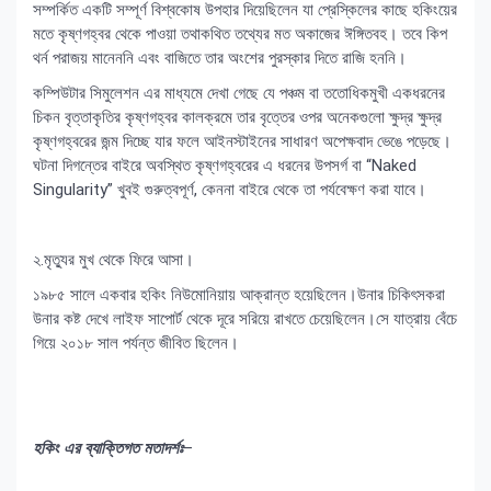
সম্পর্কিত একটি সম্পূর্ণ বিশ্বকোষ উপহার দিয়েছিলেন যা প্রেস্কিলের কাছে হকিংয়ের
মতে কৃষ্ণগহ্বর থেকে পাওয়া তথাকথিত তথ্যের মত অকাজের ঈঙ্গিতবহ। তবে কিপ
থর্ন পরাজয় মানেননি এবং বাজিতে তার অংশের পুরস্কার দিতে রাজি হননি।
কম্পিউটার সিমুলেশন এর মাধ্যমে দেখা গেছে যে পঞ্চম বা ততোধিকমুখী একধরনের
চিকন বৃত্তাকৃতির কৃষ্ণগহ্বর কালক্রমে তার বৃত্তের ওপর অনেকগুলো ক্ষুদ্র ক্ষুদ্র
কৃষ্ণগহ্বরের জন্ম দিচ্ছে যার ফলে আইনস্টাইনের সাধারণ অপেক্ষবাদ ভেঙে পড়েছে।
ঘটনা দিগন্তের বাইরে অবস্থিত কৃষ্ণগহ্বরের এ ধরনের উপসর্গ বা “Naked
Singularity” খুবই গুরুত্বপূর্ণ, কেননা বাইরে থেকে তা পর্যবেক্ষণ করা যাবে।
২.মৃত্যুর মুখ থেকে ফিরে আসা।
১৯৮৫ সালে একবার হকিং নিউমোনিয়ায় আক্রান্ত হয়েছিলেন।উনার চিকিৎসকরা
উনার কষ্ট দেখে লাইফ সাপোর্ট থেকে দূরে সরিয়ে রাখতে চেয়েছিলেন।সে যাত্রায় বেঁচে
গিয়ে ২০১৮ সাল পর্যন্ত জীবিত ছিলেন।
হকিং এর ব্যাক্তিগত মতাদর্শঃ
–