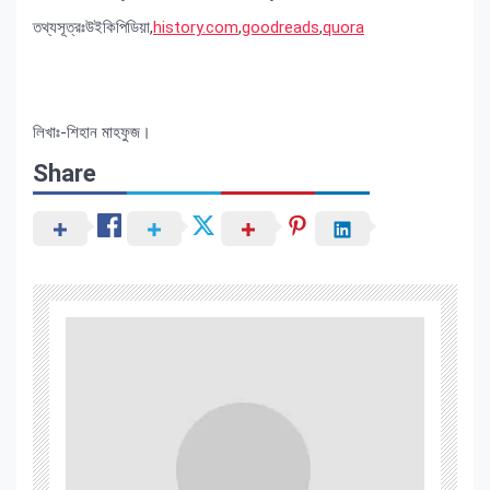
তথ্যসূত্রঃউইকিপিডিয়া,
history.com
,
goodreads
,
quora
লিখাঃ-শিহান মাহফুজ।
Share