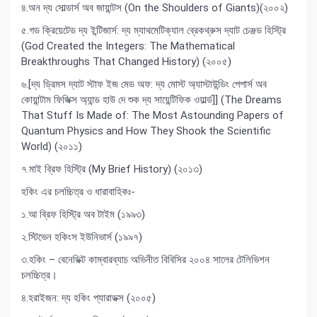
৪.অন দ্য সোল্ডার্স অব জায়ান্টস (On the Shoulders of Giants)(২০০২)
৫.গড ক্রিয়েটেড দ্য ইন্টিজার্স: দ্য ম্যাথমেটিক্যাল ব্রেকথ্রুস দ্যাট চেঞ্জড হিস্ট্রি
(God Created the Integers: The Mathematical
Breakthroughs That Changed History) (২০০৫)
৬.[দ্য ড্রিমস দ্যাট স্টাফ ইজ মেড অফ: দ্য মোস্ট অ্যাস্টাউন্ডিং পেপার্স অব
কোয়ান্টাম ফিজিক্স অ্যান্ড হাউ দে শুক দ্য সায়েন্টিফিক ওয়ার্ল্ড]] (The Dreams
That Stuff Is Made of: The Most Astounding Papers of
Quantum Physics and How They Shook the Scientific
World) (২০১১)
৭.মাই ব্রিফ হিস্ট্রি (My Brief History) (২০১৩)
হকিং এর চলচ্চিত্র ও ধারাবাহিকঃ-
১.আ ব্রিফ হিস্ট্রি অব টাইম (১৯৯৩)
২.স্টিভেন হকিংস ইউনিভার্স (১৯৯৭)
৩.হকিং – বেনেডিক্ট কাম্বারব্যাচ অভিনীত বিবিসির ২০০৪ সালের টেলিভিশন
চলচ্চিত্র।
৪.হরাইজন: দ্য হকিং প্যারাডক্স (২০০৫)