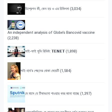
ডিপ্রেশন কী, কেন হয় ও এর চিকিৎসা
(3,034)
An independent analysis of Globe’s Bancovid vaccine
(2,238)
সাই-ফাই মুভি রিভিউ: 𝗧𝗘𝗡𝗘𝗧
(1,898)
সাই-হাব’র পেছনের বোকা মেয়েটি
(1,584)
মে মাসে যে টিকাগুলো পাওয়ার খবর জানা যাচ্ছে
(1,397)