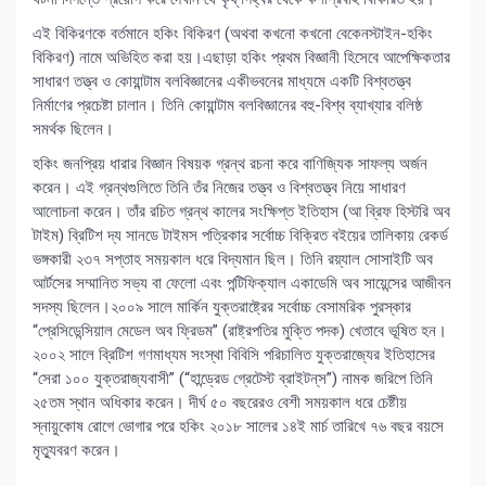
এই বিকিরণকে বর্তমানে হকিং বিকিরণ (অথবা কখনো কখনো বেকেনস্টাইন-হকিং
বিকিরণ) নামে অভিহিত করা হয়।এছাড়া হকিং প্রথম বিজ্ঞানী হিসেবে আপেক্ষিকতার
সাধারণ তত্ত্ব ও কোয়ান্টাম বলবিজ্ঞানের একীভবনের মাধ্যমে একটি বিশ্বতত্ত্ব
নির্মাণের প্রচেষ্টা চালান। তিনি কোয়ান্টাম বলবিজ্ঞানের বহু-বিশ্ব ব্যাখ্যার বলিষ্ঠ
সমর্থক ছিলেন।
হকিং জনপ্রিয় ধারার বিজ্ঞান বিষয়ক গ্রন্থ রচনা করে বাণিজ্যিক সাফল্য অর্জন
করেন। এই গ্রন্থগুলিতে তিনি তঁর নিজের তত্ত্ব ও বিশ্বতত্ত্ব নিয়ে সাধারণ
আলোচনা করেন। তাঁর রচিত গ্রন্থ কালের সংক্ষিপ্ত ইতিহাস (আ ব্রিফ হিস্টরি অব
টাইম) ব্রিটিশ দ্য সানডে টাইমস পত্রিকার সর্বোচ্চ বিক্রিত বইয়ের তালিকায় রেকর্ড
ভঙ্গকারী ২৩৭ সপ্তাহ সময়কাল ধরে বিদ্যমান ছিল। তিনি রয়্যাল সোসাইটি অব
আর্টসের সম্মানিত সভ্য বা ফেলো এবং পন্টিফিক্যাল একাডেমি অব সায়েন্সের আজীবন
সদস্য ছিলেন।২০০৯ সালে মার্কিন যুক্তরাষ্ট্রের সর্বোচ্চ বেসামরিক পুরস্কার
“প্রেসিডেন্সিয়াল মেডেল অব ফ্রিডম” (রাষ্ট্রপতির মুক্তি পদক) খেতাবে ভূষিত হন।
২০০২ সালে ব্রিটিশ গণমাধ্যম সংস্থা বিবিসি পরিচালিত যুক্তরাজ্যের ইতিহাসের
“সেরা ১০০ যুক্তরাজ্যবাসী” (“হান্ড্রেড গ্রেটেস্ট ব্রাইটন্‌স”) নামক জরিপে তিনি
২৫তম স্থান অধিকার করেন। দীর্ঘ ৫০ বছরেরও বেশী সময়কাল ধরে চেষ্টীয়
স্নায়ুকোষ রোগে ভোগার পরে হকিং ২০১৮ সালের ১৪ই মার্চ তারিখে ৭৬ বছর বয়সে
মৃত্যুবরণ করেন।