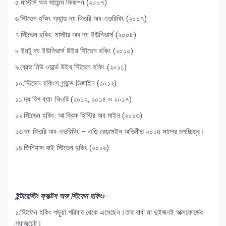
৫.মাস্টার্স অব সায়েন্স ফিকশন (২০০৭)
৬.স্টিভেন হকিং অ্যান্ড দ্য থিওরি অব এভরিথিং (২০০৭)
৭.স্টিভেন হকিং: মাস্টার অব দ্য ইউনিভার্স (২০০৮)
৮.ইনটু দ্য ইউনিভার্স উইথ স্টিভেন হকিং (২০১০)
৯.ব্রেভ নিউ ওয়ার্ল্ড উইথ স্টিভেন হকিং (২০১১)
১০.স্টিভেন হকিংস গ্র্যান্ড ডিজাইন (২০১২)
১১.দ্য বিগ ব্যাং থিওরি (২০১২, ২০১৪ ও ২০১৭)
১২.স্টিভেন হকিং: আ ব্রিফ হিস্ট্রি অব মাইন (২০১৩)
১৩.দ্য থিওরি অব এভরিথিং – এডি রেডমেইন অভিনীত ২০১৪ সালের চলচ্চিত্র।
১৪.জিনিয়াস বাই স্টিভেন হকিং (২০১৬)
ইন্টারেস্টিং ফ্যাক্টস অফ স্টিফেন হকিংঃ
–
১.স্টিফেন হকিং পড়ুয়া পরিবার থেকে এসেছেন।তার বাবা মা দুইজনই অক্সফোর্ডের
গ্র্যাজুয়েট।