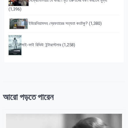
নেক্রোফিলিয়াঃ যে কারণে মৃত তরুণীদের ধর্ষণ করতেন মুন্না
(1,396)
ইউরেনিয়ামসহ গ্রেফতারের সত্যতা কতটকু?
(1,380)
সাই-ফাই রিভিউ: ইন্টারস্টেলার
(1,258)
আরো পড়তে পারেন