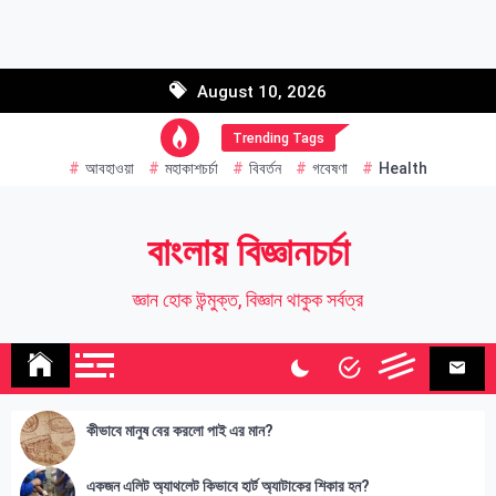
Skip
to
Email address:
content
August 10, 2026
Name
Trending Tags
আবহাওয়া
মহাকাশচর্চা
বিবর্তন
গবেষণা
Health
বাংলায় বিজ্ঞানচর্চা
জ্ঞান হোক উন্মুক্ত, বিজ্ঞান থাকুক সর্বত্র
কীভাবে মানুষ বের করলো পাই এর মান?
একজন এলিট অ্যাথলেট কিভাবে হার্ট অ্যাটাকের শিকার হন?