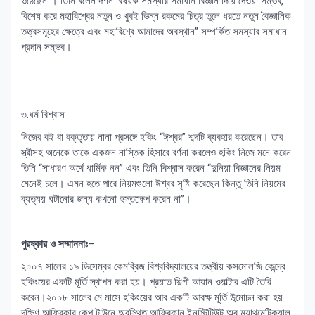
ওঠেছেন”। তিনি বলেন দর্শন বিষয়ক সমস্যার সমাধান বিজ্ঞান দিয়ে দেওয়া সম্ভব,
বিশেষ করে মহাবিশ্বের নতুন ও খুবই ভিন্ন রকমের চিত্র তুলে ধরতে নতুন বৈজ্ঞানিক
তত্ত্বসমূহের ক্ষেত্রে এবং মহাবিশ্বে আমাদের অবস্থান” সম্পর্কিত সমস্যার সমাধান
প্রদান সম্ভব।
৩.ধর্ম বিশ্বাস
নিজের বই বা বক্তৃতায় নানা প্রসঙ্গে হকিং “ঈশ্বর” শব্দটি ব্যবহার করেছেন। তার
স্ত্রীসহ অনেকে তাকে একজন নাস্তিক হিসাবে বর্ণনা করলেও হকিং নিজে মনে করেন
তিনি “সাধারণ অর্থে ধার্মিক নন” এবং তিনি বিশ্বাস করেন “দুনিয়া বিজ্ঞানের নিয়ম
মেনেই চলে। এমন হতে পারে নিয়মগুলো ঈশ্বর সৃষ্টি করেছেন কিন্তু তিনি নিয়মের
ব্যত্যয় ঘটানোর জন্য কখনো হস্তক্ষেপ করেন না”।
পুরষ্কার ও সম্মাননাঃ
–
২০০৭ সালের ১৯ ডিসেম্বর কেমব্রিজ বিশ্ববিদ্যালয়ের তত্ত্বীয় কসমোলজি কেন্দ্রে
হকিংয়ের একটি মূর্তি স্থাপন করা হয়। প্রয়াত শিল্পী আয়ান ওয়াল্টার এটি তৈরি
করেন।২০০৮ সালের মে মাসে হকিংয়ের আর একটি আবক্ষ মূর্তি উন্মোচন করা হয়
দক্ষিণ আফ্রিকার কেপ টাউনে অবস্থিত আফ্রিকান ইনস্টিটিউট অব ম্যাথমেটিক্যাল