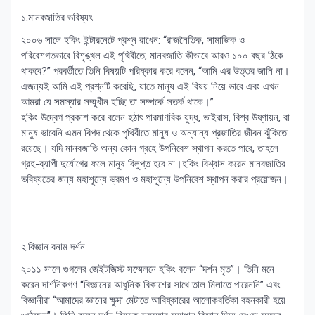
১.মানবজাতির ভবিষ্যৎ
২০০৬ সালে হকিং ইন্টারনেটে প্রশ্ন রাখেন: “রাজনৈতিক, সামাজিক ও
পরিবেশগতভাবে বিশৃঙ্খল এই পৃথিবীতে, মানবজাতি কীভাবে আরও ১০০ বছর ঠিকে
থাকবে?” পরবর্তীতে তিনি বিষয়টি পরিষ্কার করে বলেন, “আমি এর উত্তর জানি না।
এজন্যই আমি এই প্রশ্নটি করেছি, যাতে মানুষ এই বিষয় নিয়ে ভাবে এবং এখন
আমরা যে সমস্যার সম্মুখীন হচ্ছি তা সম্পর্কে সতর্ক থাকে।”
হকিং উদ্বেগ প্রকাশ করে বলেন হঠাৎ পারমাণবিক যুদ্ধ, ভাইরাস, বিশ্ব উষ্ণায়ন, বা
মানুষ ভাবেনি এমন বিপদ থেকে পৃথিবীতে মানুষ ও অন্যান্য প্রজাতির জীবন ঝুঁকিতে
রয়েছে। যদি মানবজাতি অন্য কোন গ্রহে উপনিবেশ স্থাপন করতে পারে, তাহলে
গ্রহ-ব্যাপী দুর্যোগের ফলে মানুষ বিলুপ্ত হবে না।হকিং বিশ্বাস করেন মানবজাতির
ভবিষ্যতের জন্য মহাশূন্যে ভ্রমণ ও মহাশূন্যে উপনিবেশ স্থাপন করার প্রয়োজন।
২.বিজ্ঞান বনাম দর্শন
২০১১ সালে গুগলের জেইটজিস্ট সম্মেলনে হকিং বলেন “দর্শন মৃত”। তিনি মনে
করেন দার্শনিকগণ “বিজ্ঞানের আধুনিক বিকাশের সাথে তাল মিলাতে পারেননি” এবং
বিজ্ঞানীরা “আমাদের জ্ঞানের ক্ষুদা মেটাতে আবিষ্কারের আলোকবর্তিকা বহনকারী হয়ে