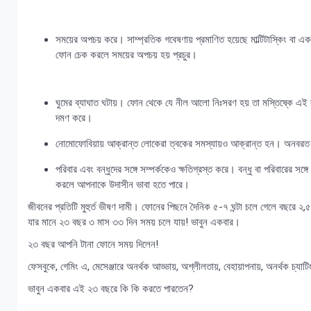
সময়ের অপচয় করে। সাম্প্রতিক গবেষণায় প্রমাণিত হয়েছে মাল্টিটাস্কিং ব
ফোন চেক করলে সময়ের অপচয় হয় প্রচুর।
ঘুমের ব্যাঘাত ঘটায়। ফোন থেকে যে নীল আলো নিঃসরণ হয় তা মস্তিষ্কে এই
দমণ করে।
নোমোফোবিয়ায় আক্রান্ত লোকেরা ত্বকের সমস্যায়ও আক্রান্ত হন। অনবরত ফোনে
পরিবার এবং বন্ধুদের সঙ্গে সম্পর্ককেও ক্ষতিগ্রস্ত করে। বন্ধু বা পরিবারের 
করলে আপনাকে উদাসীন ভাবা হতে পারে।
জীবনের প্রতিটি মুহুর্ত ভীষণ দামী। ফোনের পিছনে দৈনিক ৫-৭ ঘন্টা চলে গেলে বছরে 
যার মানে ২৩ বছর ৩ মাস ৩৩ দিন সময় চলে যায়! ভাবুন একবার।
২৩ বছর আপনি টানা ফোনে সময় দিলেন!
ফেসবুকে, গেমিং এ, মেসেঞ্জারে অনর্থক আড্ডায়, অশ্লীলতায়, বেহায়াপনায়, অনর্থক 
ভাবুন একবার এই ২৩ বছরে কি কি করতে পারতেন?