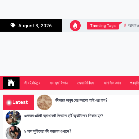
Skip
to
content
আবহাও
August 8, 2026
Trending Tags
জীব বৈচিত্র্য
স্বাস্থ্য বিজ্ঞান
জ্যোতির্বিদ্যা
মানসিক জ্ঞান
প্রযুক্
কীভাবে মানুষ বের করলো পাই এর মান?
Latest
একজন এলিট অ্যাথলেট কিভাবে হার্ট অ্যাটাকের শিকার হন?
৯ মাস সুনীতারা কী করলেন ওখানে?