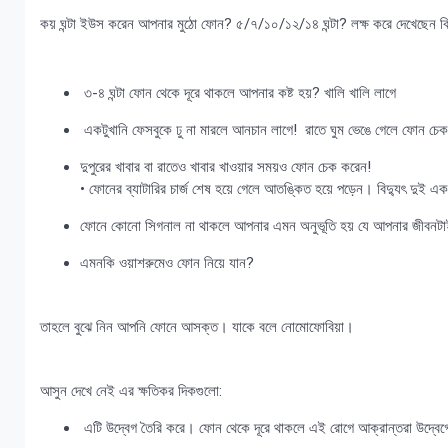
কয় ঘন্টা ইউস করেন আপনার মুঠো ফোন? ৫/৭/১০/১২/১৪ ঘন্টা? লক্ষ করে দেখেছেন ক
৩-৪ ঘন্টা ফোন থেকে দূরে থাকলে আপনার কষ্ট হয়? খালি খালি লাগে
একটুখানি ফেসবুকে ঢু না মারলে আনচান লাগে! রাতে ঘুম ভেঙে গেলে ফোন চে
দুপুরের খাবার বা রাতেও খাবার খাওয়ার সময়ও ফোন চেক করেন!
• ফোনের ব্যাটারির চার্জ শেষ হয়ে গেলে আতঙ্কিত হয়ে পড়েন। বিদ্যুৎ দুই 
ফোনে কোনো সিগনাল না থাকলে আপনার এমন অনুভূতি হয় যে আপনার জীবনটাই 
এমনকি ওয়াশরুমেও ফোন নিয়ে যান?
তাহলে বুঝে নিন আপনি ফোনে আসক্ত। যাকে বলে নোমোফোবিয়া।
আসুন দেখে নেই এর ক্ষতিকর দিকগুলো:
এটি উদ্বেগ তৈরি করে। ফোন থেকে দূরে থাকলে এই রোগে আক্রান্তরা উদ্বেগ