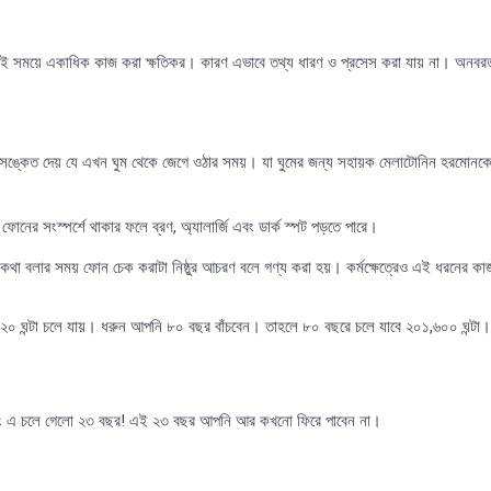
া একই সময়ে একাধিক কাজ করা ক্ষতিকর। কারণ এভাবে তথ্য ধারণ ও প্রসেস করা যায় না। অনবর
 সঙ্কেত দেয় যে এখন ঘুম থেকে জেগে ওঠার সময়। যা ঘুমের জন্য সহায়ক মেলাটোনিন হরমোনক
র সংস্পর্শে থাকার ফলে ব্রণ, অ্যালার্জি এবং ডার্ক স্পট পড়তে পারে।
সঙ্গে কথা বলার সময় ফোন চেক করাটা নিষ্ঠুর আচরণ বলে গণ্য করা হয়। কর্মক্ষেত্রেও এই ধরনের কা
২,৫২০ ঘন্টা চলে যায়। ধরুন আপনি ৮০ বছর বাঁচবেন। তাহলে ৮০ বছরে চলে যাবে ২০১,৬০০ ঘন্টা।
চ্যাটিং এ চলে গেলো ২৩ বছর! এই ২৩ বছর আপনি আর কখনো ফিরে পাবেন না।