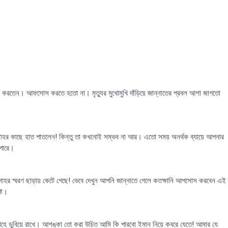
োধ করতেন। আফসোস করতে হতো না। মৃত্যুর মুখোমুখি দাঁড়িয়ে জান্নাতের প্রবল আশা জাগতো
হর কাছে হাত পাতলেন! কিন্তু তা কখনোই সম্ভব না আর। এতো সময় অনর্থক ব্যায়ে আপনার
পারে।
হর স্মরণ ছাড়ায় কেটে গেছে! ভেবে দেখুন আপনি জান্নাতে গেলে কতক্ষানি আপসোস করবেন এই
্ট।
ুনাহে ডুবিয়ে রাখে। আশঙ্কা তো করা উচিত আমি কি পারবো ইমান নিয়ে কবরে যেতে! আমার যে