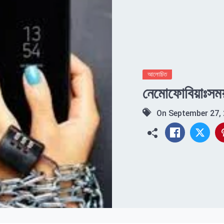
আলোচিত
নেমোফোবিয়াঃসময় য
On
September 27,