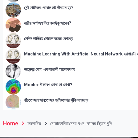
সেন্ট মার্টিনের কোরাল নষ্ট কীভাবে হয়?
নারীর অর্গাজম নিয়ে কতটুকু জানেন?
মেশিন লার্নিংয়ে নোবেল জয়ের নেপথ্যে
Machine Learning With Artificial Neural Network ব্যাপারটা 
জ্ঞানেন্দ্র ঘোষ: এক বাঙালী আলোকাধার
Mocha: উচ্চারণ মোকা না মোখা?
বাঁচতে হলে জানতে হবে ভূমিকম্পের ঝুঁকি সম্বন্ধে
Home
আলোচিত
নেমোফোবিয়াঃসময় যখন ফোনের স্ক্রিনে বন্দি