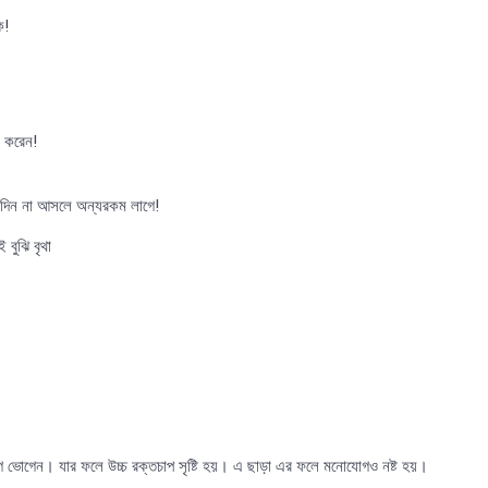
ি!
ক করেন!
একদিন না আসলে অন্যরকম লাগে!
বুঝি বৃথা
ে ভোগেন। যার ফলে উচ্চ রক্তচাপ সৃষ্টি হয়। এ ছাড়া এর ফলে মনোযোগও নষ্ট হয়।