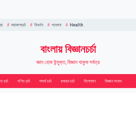
Name
য়া
মহাকাশচর্চা
বিবর্তন
গবেষণা
Health
বাংলায় বিজ্ঞানচর্চা
জ্ঞান হোক উন্মুক্ত, বিজ্ঞান থাকুক সর্বত্র
তি চর্চা
গণিত চর্চা
পদার্থ চর্চা
রসায়ন চর্চা
বিশ্লেষণ
বিজ্ঞান সংবাদ