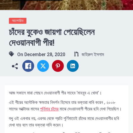
আলোচিত
চাঁদের বুকেও জায়গা পেয়েছিলেন
দেওয়ানবাগী পীর!
On
December 28, 2020
জহিরুল ইসলাম
আজ সকালে মারা গেছেন দেওয়ানবাগী পীর সাহেব ‘মাহবুব এ খোদা’।
এই পীরের অলৌকিক ক্ষমতার নিদর্শন হিসেবে তার ভক্তরা দাবি করেন , ২০০৮
সালের অক্টোবর মাসের
পূর্নিমার চাঁদের
মাঝে দেওয়ানবাগী পীরের ছবি দেখা গিয়েছিল।
শুধু ওই একবার নয়, এরপর থেকে প্রতি পূর্ণিমাতেই চাঁদের মাঝে দেওয়ানবাগীর ছবি
দেখা যায় বলে তার ভক্তরা দাবি করেন।