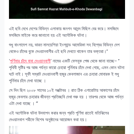
এই ছবি দেখে দেশের বিভিন্ন এলাকায় জনগন আনন্দ মিছিল বের করে। মসজিদে
মসজিদে মাইকে করে জানানো হয় এই অলৌকিক ঘটনা।
শুধু বাংলাদেশ নয়, ভারত মালয়েশিয়া ইংল্যান্ড আমেরিকা সহ বিশ্বের বিভিন্ন দেশ
থেকেও চাঁদের বুকে দেওয়ানবাগীর এই ছবি দেখতে থাকেন তার ভক্তরা।”
‘
পূর্ণিমার চাঁদে বাবা দেওয়ানবাগী
‘ নামের একটি ফেসবুক পেজ থেকে জানা যাচ্ছে– ”
পৃথিবী সৃষ্টির পর আজ পর্যন্ত কারো চেহারা পূর্নিমার চাঁদে দেখা গেছে, এমন কোন ঘটনা
ঘটে নাই। সূফী সম্রাট দেওয়ানবাগী হুজুর কেবলাজান এর চেহারা মোবারক ই শুধু
পূর্নিমার চাঁদে দেখা যাচ্ছে ।
সে দিন ছিল ২০০৮ সালের ১০ই অক্টোবর । রাত ঠিক এগারোটায় আকাশের চাঁদে
হুজুর কেবলার চেহারার জীবন্ত প্রতিচ্ছবি দেখা শুরু হয় । তারপর থেকে আজ পর্যন্ত
এটা দেখা যাচ্ছে । “‘
এই অলৌকিক ঘটনা উদযাপন করার জন্য প্রতি পূর্ণিমা রাতেই মতিঝিলের
দেওয়ানবাগ শরীফে বিশেষ অনুষ্ঠানের আয়োজন করা হয়।