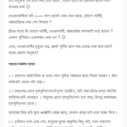
এত মানুষকে যদি চাঁদে দেখা যেতে থাকে , তাহলে চাঁদে তো ট্রাফিক জ্যাম লেগে
যাওয়ার কথা 🙂
দেওয়ানবাগীকে যদি ২০০৮ সাল থেকেই দেখা যেতে থাকে, তাইলে সাঈদী,
আজহারিদের দেখা গেল কিভাবে ?
চাঁদের মধ্যে কি তাহলে সাঈদী, দেওয়ানবাগী, আজহারিরা ভাগাভাগি করে থাকেন ?
একেক পূর্ণিমাতে একেকজন দেখা দেন ? 🙂
এখন, দেওয়ানবাগীর মৃত্যুর পরে, নেক্সট পূর্নিমা রাতে কার চেহারা দেখা যাবে চাদে?
কারো কোনো অনুমান?
সম্ভাব্য বৈজ্ঞানিক ব্যাখ্যা
১। ভক্তগন রাজনৈতিক বা অন্য কোন সুবিধা আদায়ের জন্য মিথ্যা বলছেন। চাঁদে
কাউকেই দেখেন নাই তারা।
২। ভক্তদের চোখে হ্যালুসিনেশন/ইলুশন হয়েছিল, তাই তারা চাঁদের মধ্যে কাংখিত
ব্যক্তির ছবি দেখেছেন । মানুষের চোখে হ্যালুসিনেশন হতে পারে, কিন্তু ক্যামেরার
হ্যালুসিনেশন হয়না।
ক্যামেরা দিয়ে ছবি তুলে এক্সাক্টলি বোঝা জাবে, সেখানে কারো ছবি দেখা যাচ্ছে কিনা।
৩। ছবিতেও যখন দেখা গেল, মানুষের মুখের আকৃতির কিছু নাই, তখন ভক্তগন