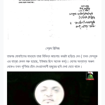
প্রেস রিলিজ
তারপর মোবাইলের মাধ্যমে তারা বিভিন্ন জায়গায় খবরটা ছড়িয়ে দেন ( তখন ফেসবুক
এর যাত্রা কেবল শুরু হয়েছে, ইউজার ছিল অনেক কম)। দেশের অন্যান্য অঞ্চল
থেকেও তখন পূর্ণিমার চাঁদে দেওয়ানবাগী হুজুরের ছবি দেখা যেতে থাকে।