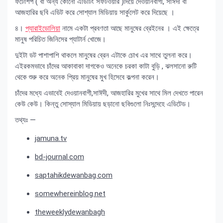
ফটোশপ ( বা অন্য কোনো এডিটিং সফটওয়ার )দিয়ে দেওয়ানবাগী, সাঈদী বা
আজহারির ছবি এডিট করে সোশ্যাল মিডিয়ায় সার্কুলেট করে দিয়েছে ।
৪।
প্যারাইডোলিয়া
নামে একটা প্রবণতা আছে মানুষের ব্রেইনের । এই ক্ষেত্রে
মানুষ পরিচিত জিনিসের প্যাটার্ন খোজে।
দুইটা ডট পাশাপাশি থাকলে মানুষের ব্রেন এটাকে চোখ এর সাথে তুলনা করে।
এইরকমভাবে চাঁদের আকাবাকা দাগকেও অনেকে চরকা কাটা বুড়ি , ঝলসানো রুটি
থেকে শুরু করে অনেক প্রিয় মানুষের মুখ হিসেবে কল্পনা করেন।
চাঁদের মধ্যে এভাবেই দেওয়ানবাগী,সাঈদী, আজহারির মুখের সাথে মিল দেখতে পারেন
কেউ কেউ। কিন্তু সোস্যাল মিডিয়ায় ছড়ানো ছবিগুলো নিঃসন্দেহে এডিটেড।
তথ্যঃ —
jamuna.tv
bd-journal.com
saptahikdewanbag.com
somewhereinblog.net
theweeklydewanbagh