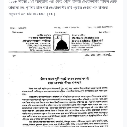
২০০৮ সালের ১২ই অক্তোবর এর একটি প্রেস রিলিজে দেওয়ানবাগীর অফিস থেকে
জানানো হয়, পূর্ণিমার চাঁদে বাবা দেওয়ানবাগীর ছবি প্রথমে দেখতে পান বাসাবো-
সবুজবাগ এলাকার কয়েকজন যুবক।