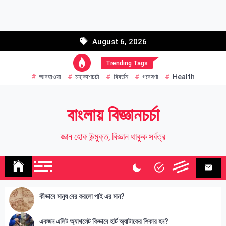
Skip
to
Email address:
content
August 6, 2026
Name
Trending Tags
আবহাওয়া
মহাকাশচর্চা
বিবর্তন
গবেষণা
Health
বাংলায় বিজ্ঞানচর্চা
জ্ঞান হোক উন্মুক্ত, বিজ্ঞান থাকুক সর্বত্র
কীভাবে মানুষ বের করলো পাই এর মান?
একজন এলিট অ্যাথলেট কিভাবে হার্ট অ্যাটাকের শিকার হন?