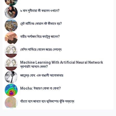
৯ মাস সুনীতারা কী করলেন ওখানে?
সেন্ট মার্টিনের কোরাল নষ্ট কীভাবে হয়?
নারীর অর্গাজম নিয়ে কতটুকু জানেন?
মেশিন লার্নিংয়ে নোবেল জয়ের নেপথ্যে
Machine Learning With Artificial Neural Network
ব্যাপারটা আসলে কেমন?
জ্ঞানেন্দ্র ঘোষ: এক বাঙালী আলোকাধার
Mocha: উচ্চারণ মোকা না মোখা?
বাঁচতে হলে জানতে হবে ভূমিকম্পের ঝুঁকি সম্বন্ধে