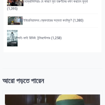
নেক্রোফিলিয়াঃ যে কারণে মৃত তরুণীদের ধর্ষণ করতেন মুন্না
(1,395)
ইউরেনিয়ামসহ গ্রেফতারের সত্যতা কতটকু?
(1,380)
সাই-ফাই রিভিউ: ইন্টারস্টেলার
(1,258)
আরো পড়তে পারেন