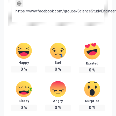
https://www.facebook.com/groups/ScienceStudy.Engineer
Happy
Sad
Excited
0
%
0
%
0
%
Sleepy
Angry
Surprise
0
%
0
%
0
%