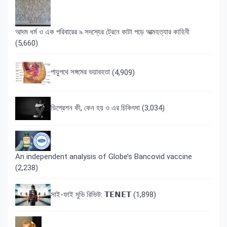
আদম ধর্ম ও এক পরিবারের ৯ সদস্যের ট্রেনে কাটা পড়ে আত্মহত্যার কাহিনী
(5,660)
পায়ুপথে সঙ্গমের ভয়াবহতা
(4,909)
ডিপ্রেশন কী, কেন হয় ও এর চিকিৎসা
(3,034)
An independent analysis of Globe’s Bancovid vaccine
(2,238)
সাই-ফাই মুভি রিভিউ: 𝗧𝗘𝗡𝗘𝗧
(1,898)