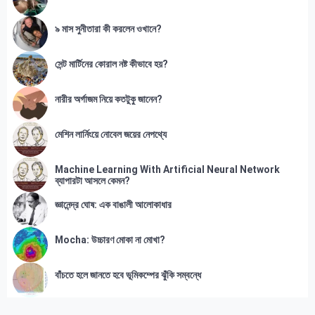
৯ মাস সুনীতারা কী করলেন ওখানে?
সেন্ট মার্টিনের কোরাল নষ্ট কীভাবে হয়?
নারীর অর্গাজম নিয়ে কতটুকু জানেন?
মেশিন লার্নিংয়ে নোবেল জয়ের নেপথ্যে
Machine Learning With Artificial Neural Network
ব্যাপারটা আসলে কেমন?
জ্ঞানেন্দ্র ঘোষ: এক বাঙালী আলোকাধার
Mocha: উচ্চারণ মোকা না মোখা?
বাঁচতে হলে জানতে হবে ভূমিকম্পের ঝুঁকি সম্বন্ধে