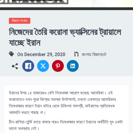
বিজ্ঞান সংবাদ
নিজেদের তৈরি করোনা ভ্যাক্সিনের ট্রায়ালে
যাচ্ছে ইরান
On
December 29, 2020
বাংলায় বিজ্ঞানচর্চা
ইরানের উপর ১৪ হাজারেরও বেশি নিষেধাজ্ঞা আরোপ করেছে আমেরিকা। এই
করোনাতেও যখন পুরো বিশ্বের অবস্থা উলটপালট, তখনো একমাত্র আমেরিকার
নিষেধাজ্ঞার কারণে ইরান বাইরে থেকে চিকিৎসা সামগ্রী, ভাইরাসের প্রতিষেধক
আমদানি করতে পারছে না।
চীন-রাশিয়া-তুর্কি বলয়ে থাকার পরেও নিষেধাজ্ঞার কারণে ইরানের অর্থনীতি খুব একটা
ভালো অবস্থায় নেই।