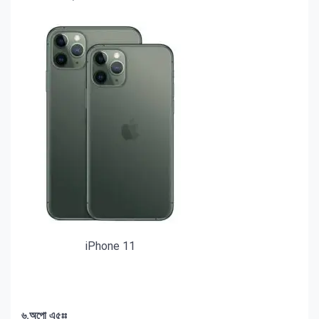
iPhone 11
৬.অপো এ৫ঃঃ