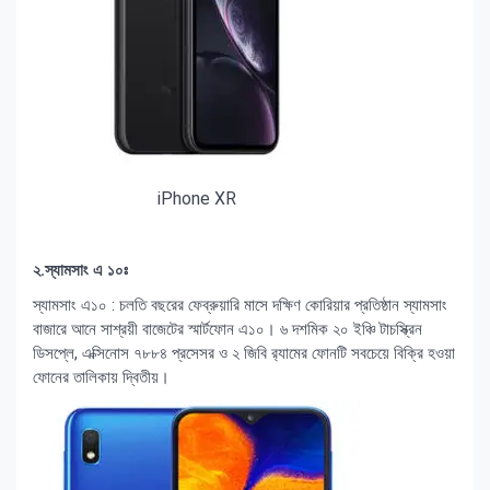
iPhone XR
২.স্যামসাং এ ১০ঃ
স্যামসাং এ১০ : চলতি বছরের ফেব্রুয়ারি মাসে দক্ষিণ কোরিয়ার প্রতিষ্ঠান স্যামসাং
বাজারে আনে সাশ্রয়ী বাজেটের স্মার্টফোন এ১০। ৬ দশমিক ২০ ইঞ্চি টাচস্ক্রিন
ডিসপ্লে, এক্সিনোস ৭৮৮৪ প্রসেসর ও ২ জিবি র‍্যামের ফোনটি সবচেয়ে বিক্রি হওয়া
ফোনের তালিকায় দ্বিতীয়।