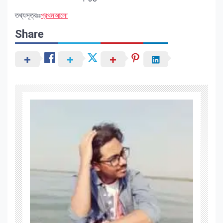
তথ্যসূত্রঃঃ
প্রথমআলো
Share