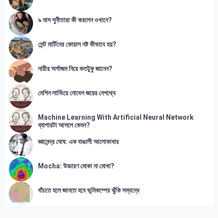
৯ মাস সুনীতারা কী করলেন ওখানে?
সেন্ট মার্টিনের কোরাল নষ্ট কীভাবে হয়?
নারীর অর্গাজম নিয়ে কতটুকু জানেন?
মেশিন লার্নিংয়ে নোবেল জয়ের নেপথ্যে
Machine Learning With Artificial Neural Network
ব্যাপারটা আসলে কেমন?
জ্ঞানেন্দ্র ঘোষ: এক বাঙালী আলোকাধার
Mocha: উচ্চারণ মোকা না মোখা?
বাঁচতে হলে জানতে হবে ভূমিকম্পের ঝুঁকি সম্বন্ধে