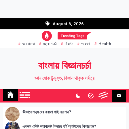
Skip
to
Email address:
content
August 6, 2026
Name
Trending Tags
আবহাওয়া
মহাকাশচর্চা
বিবর্তন
গবেষণা
Health
বাংলায় বিজ্ঞানচর্চা
জ্ঞান হোক উন্মুক্ত, বিজ্ঞান থাকুক সর্বত্র
কীভাবে মানুষ বের করলো পাই এর মান?
একজন এলিট অ্যাথলেট কিভাবে হার্ট অ্যাটাকের শিকার হন?