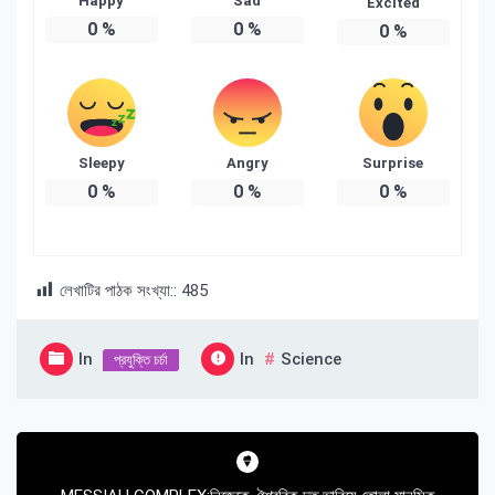
Happy
Sad
Excited
0
%
0
%
0
%
Sleepy
Angry
Surprise
0
%
0
%
0
%
লেখাটির পাঠক সংখ্যা::
485
In
In
Science
প্রযুক্তি চর্চা
Post
navigation