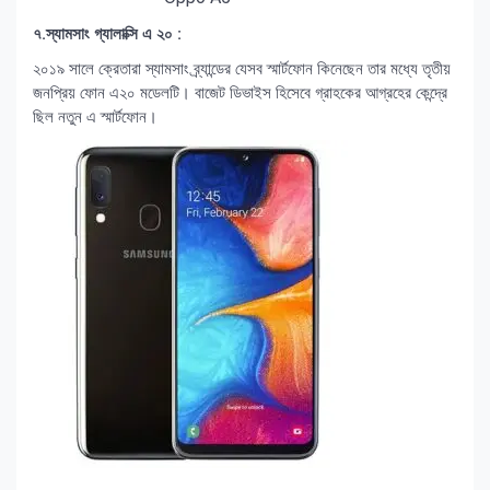
৭.স্যামসাং গ্যালাক্সি এ ২০ :
২০১৯ সালে ক্রেতারা স্যামসাং ব্র্যান্ডের যেসব স্মার্টফোন কিনেছেন তার মধ্যে তৃতীয়
জনপ্রিয় ফোন এ২০ মডেলটি। বাজেট ডিভাইস হিসেবে গ্রাহকের আগ্রহের কেন্দ্রে
ছিল নতুন এ স্মার্টফোন।