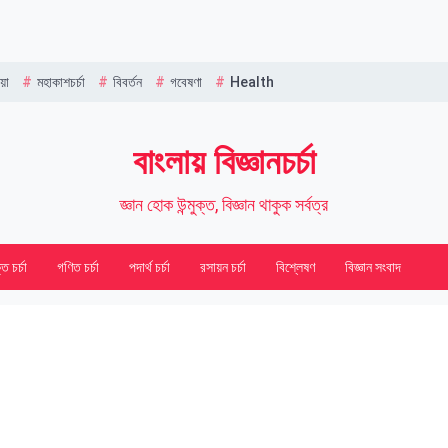
Name
য়া
মহাকাশচর্চা
বিবর্তন
গবেষণা
Health
বাংলায় বিজ্ঞানচর্চা
জ্ঞান হোক উন্মুক্ত, বিজ্ঞান থাকুক সর্বত্র
তি চর্চা
গণিত চর্চা
পদার্থ চর্চা
রসায়ন চর্চা
বিশ্লেষণ
বিজ্ঞান সংবাদ