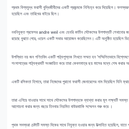
প্রথম বিশ্বযুদ্ধ ফরাসী বুদ্ধিজীবীদের একটি প্রজন্মকে নিশ্চিহ্ন করে দিয়েছিল। ফলস্
হয়েছিল এবং তারিখের বাইরে ছিল।
নবনিযুক্ত প্রফেসর andre weil এবং হেনরি কার্টান স্টোকসের উপপাদ্যটি শেখানোর
রয়েছে বুঝতে পেরে, ওয়েল একটি সভার আয়োজন করেছিলেন। এটি অনুষ্ঠিত হয়েছিল ডি
উপস্থিত নয় জন গণিতবিদ একটি পাঠ্যপুস্তক লিখতে সম্মত হন ‘সম্মিলিতভাবে বিশ্লেষ
শংসাপত্রের পাঠ্যক্রমটি সংজ্ঞায়িত করে তারা কেবলমাত্র ছয় মাসের মধ্যে শেষ করা
একটি রসিকতা হিসাবে, তারা নিজেদের পুরানো ফরাসী জেনারেলের নাম দিয়েছিল যিনি ফ্রাঙ্
তারা এগিয়ে যাওয়ার সাথে সাথে স্টোকসের উপপাদ্যকে ব্যাখ্যা করার মূল লক্ষ্যটি সমস
আলোচনা করার জন্য বছরে তিনবার নিয়মিত বাউরবাাকি সম্মেলন শুরু করে ।
পৃথক সদস্যরা চেষ্টাটি সমস্ত দিকের সাথে নিযুক্ত হওয়ার জন্য উত্সাহিত হয়েছিল, যাতে 