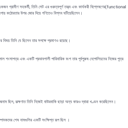
ন গ্রামীণ সহকর্মী, তিনি সেট এর গুরুত্বপূর্ণ তত্ত্ব এবং কার্যকরী বিশ্লেষণের(functional
য়গায় কঠোরতার উপর জোর দিয়ে গণিতেও বিপ্লব ঘটিয়েছিলেন।
বিষয় তিনি যে ছিলেন তার সপক্ষে প্রমাণও রয়েছে।
সমাল শংসাপত্র এবং একটি প্রভাবশালী পারিবারিক বংশ তার পূর্বপুরুষ নেপোলিয়নের নিজের পুত্র
্মনাম ছিল, তত্ক্ষণাত তিনি নিজেই বাউরবাকি ছাড়া অন্য কারও দ্বারা খণ্ডন করেছিলেন।
্পাদকদের শেষ নামগুলির একটি সংক্ষিপ্ত রূপ ছিল ।