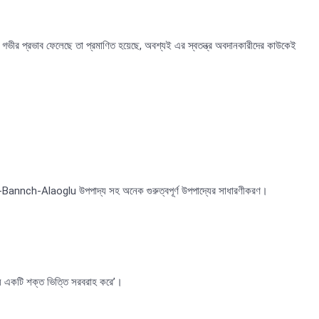
 গভীর প্রভাব ফেলেছে তা প্রমাণিত হয়েছে, অবশ্যই এর স্বতন্ত্র অবদানকারীদের কাউকেই
কি-Bannch-Alaoglu উপপাদ্য সহ অনেক গুরুত্বপূর্ণ উপপাদ্যের সাধারণীকরণ।
্য একটি শক্ত ভিত্তি সরবরাহ করে’।