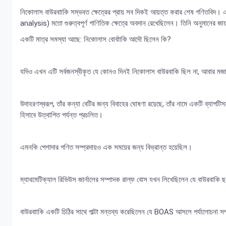
নিকোলাস বাউরবাাকি সম্ভবত ক্ষেত্রের প্রায় সব দিকই আয়ত্ত করার শেষ গণিতবিদ। একজ
analysis) মতো গুরুত্বপূর্ণ গাণিতিক ক্ষেত্রে অবদান রেখেছিলেন। তিনি অনুমানের জা
একটি মাত্র সমস্যা আছে: নিকোলাস বোর্বাাকি আদৌ ছিলেন কি?
যদিও এখন এটি সর্বজনস্বীকৃত যে কোনও দিনই নিকোলাস বাউরবাকি ছিল না, আবার মজার 
উদাহরণস্বরূপ, তাঁর কন্যা বেটির জন্য বিবাহের ঘোষণা রয়েছে, তাঁর নামে একটি ব্যাপটি
হিসাবে উত্থাপিত পর্যন্ত প্রচলিত।
এমনকি পেশাদার গণিত সম্প্রদায়ও এক সময়ের জন্য বিভ্রান্ত হয়েছিল।
ম্যাথমেটিক্যাল রিভিউস জার্নালের সম্পাদক রাল্ফ বোস যখন লিখেছিলেন যে বাউরবাকি ছদ
বাউরবাাকি একটি চিঠির সাথে পাল্টা মন্তব্য করেছিলেন যে BOAS আসলে পর্যালোচনা সম