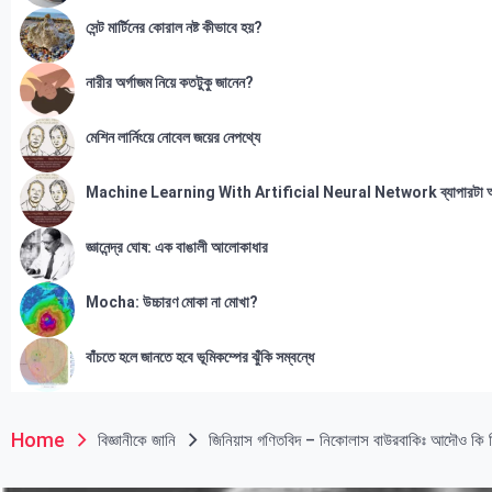
সেন্ট মার্টিনের কোরাল নষ্ট কীভাবে হয়?
নারীর অর্গাজম নিয়ে কতটুকু জানেন?
মেশিন লার্নিংয়ে নোবেল জয়ের নেপথ্যে
Machine Learning With Artificial Neural Network ব্যাপারটা 
জ্ঞানেন্দ্র ঘোষ: এক বাঙালী আলোকাধার
Mocha: উচ্চারণ মোকা না মোখা?
বাঁচতে হলে জানতে হবে ভূমিকম্পের ঝুঁকি সম্বন্ধে
Home
বিজ্ঞানীকে জানি
জিনিয়াস গণিতবিদ – নিকোলাস বাউরবাকিঃ আদৌও কি 