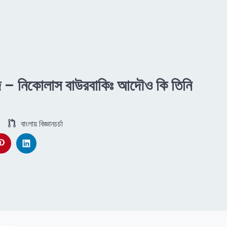
িদ – নিকোলাস বাউরবাকিঃ আদৌও কি তিনি
বাংলায় বিজ্ঞানচর্চা