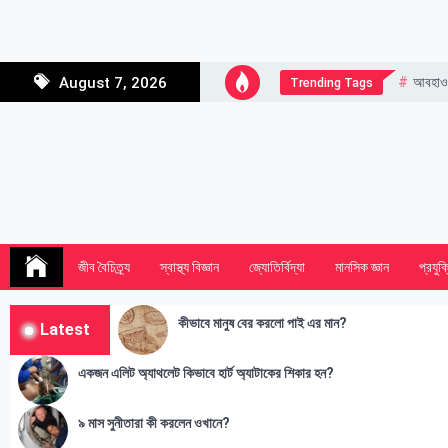
Skip
to
content
আবহাও
August 7, 2026
Trending Tags
জীব বৈচিত্র্য
স্বাস্থ্য বিজ্ঞান
জ্যোতির্বিদ্যা
মানসিক জ্ঞান
প্রযুক্
কীভাবে মানুষ বের করলো পাই এর মান?
Latest
একজন এলিট অ্যাথলেট কিভাবে হার্ট অ্যাটাকের শিকার হন?
৯ মাস সুনীতারা কী করলেন ওখানে?