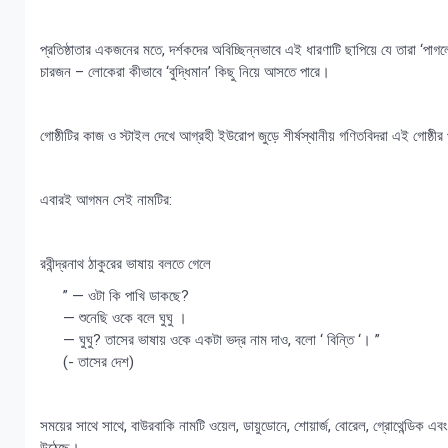
প্রতিষ্ঠাতার একজনের মতে, দর্শকদের অবিচ্ছিন্নভাবে এই ধারণাটি ছাপিয়ে যে তারা ‘
চারজন – লোকেরা কীভাবে ‘বুদ্ধিমান’ কিছু নিয়ে আসতে পারে।
গোষ্ঠীটির কাজ ও স্টাইল দেখে আগ্রহী ইউরোপ জুড়ে শীর্ষস্থানীয় গণিতবিদরা এই গোষ্ঠীর 
এবারই আগমন সেই নামটির:
রবীন্দ্রনাথ ঠাকুরের ভাষায় বলতে গেলে
” — ওটা কি পাখি ডাকছে?
— শুনেছি ওকে বলে ঘুঘু ।
— ঘুঘু? তাসের ভাষায় ওকে একটা ভদ্র নাম দাও, বলো ‘ বিন্তি ‘। ”
(- তাসের দেশ)
সময়ের সাথে সাথে, বাউরবাকি নামটি ওয়েল, ডায়ুডোনে, শোয়ার্জ, বোরেল, গ্রোথেন্ডিক 