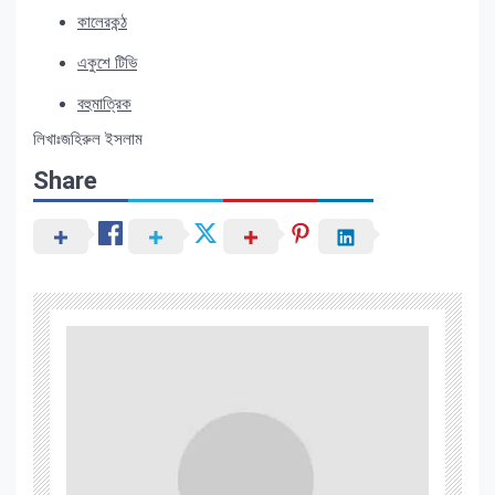
কালেরকন্ঠ
একুশে টিভি
বহুমাত্রিক
লিখাঃজহিরুল ইসলাম
Share