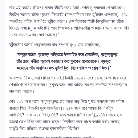
তাঁর এই কর্মময় জীবনের নানান কীর্তির জন্য তিনি বেশকিছু সম্মাননা পেয়েছিলেন।
ব্রিটিশ সরকার তাঁকে প্রথমে ‘সিআইই (কম্প্যানিয়ন অফ ইন্ডিয়ান এম্পায়ার)’ এবং
পরবর্তীতে ‘নাইট’ উপাধিতে ভূষিত করেন। দেশবিদেশের পাঁচটি বিশ্ববিদ্যালয় তাঁকে
দিয়েছে সম্মানসূচক ডক্টরেট। আর শিক্ষকতায় অবিস্মরণীয় অবদানের জন্য আমরা তাঁর
নামের সামনে এখন লেখি ‘আচার্য।’
রবীন্দ্রনাথ আচার্য প্রফুল্লচন্দ্র রায় সম্পর্কে মুগ্ধ হয়ে বলেছিলেন,
“বস্তুজগতকে প্রচ্ছন্ন শক্তিতে উদঘাটিত করে বৈজ্ঞানিক, প্রফুল্লচন্দ্র
তাঁর চেয়ে গভীরে প্রবেশ করেছেন কত যুবকের মনোলোকে। ব্যক্ত
করেছেন তাঁর অনভিব্যক্ত দৃষ্টিশক্তি, বিচারশক্তি ও বোধশক্তি।”
অসাম্প্রদায়িক চেতনার চিরকুমার এই বিজ্ঞানী ১৯৪৪ সালের ১৬ জুন ৮৩ বছর বয়সে
শেষনিঃশ্বাস ত্যাগ করেন। মৃত্যুর আগে তার অর্জিত সমস্ত সম্পত্তি মানবকল্যানে
দান করে গেছেন।
সেই ১৫৯ বছর আগে প্রফুল্ল চন্দ্র রায় গরুর হাড় দিয়ে সুপার ফসফেট অফ লাইম
বানাতে গিয়ে বিতর্কের মুখে পড়েছিলেন। ১৫৯ বছর পরে আমরা কি একটুও
এগিয়েছি? নাকি আরো পিছিয়েছি? আজ আমরা চিটাগাং এ হিন্দু মন্দিরে গরুর হাড়
আমরা রেখে দিচ্ছি জাত মারার জন্য ! দিল্লীতে গরুর মাংস ক্যারি করার সন্দেহে
হাতুড়ি দিয়ে মহিষের মাংসের ব্যবসায়ীকে পিটাচ্ছি!