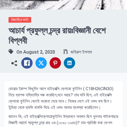
বিজ্ঞানীকে জানি
আচার্য প্রফুল্ল চন্দ্র রায়ঃবিজ্ঞানী বেশে
বিপ্লবী
On
August 2, 2020
জহিরুল ইসলাম
ডোনাল্ড ট্রাম্প কিছুদিন আগে হাইড্রক্সি ক্লোরো কুইনিন ( C18H26ClN3O)
নিয়ে ব্যাপক হম্বিতম্বি শুরু করেছিল,মনে আছে? তার দাবি ছিল, এই হাইড্রক্সি
ক্লোরো কুইনিন খেলেই করোনা সেরে যাবে। নিজের দেশে এই ওশুধ কম ছিল।
ইন্ডিয়া থেকে হুমকি ধামকি দিয়ে এই ওশুধ আনার ব্যবস্থা করেছিলেন।
জানেন কি, এই হাইড্রক্সিক্লোরোকুইনিন উদ্ভাবনে অবদান ছিল খুলনার পাইকগাছার
বিজ্ঞানী আচার্য প্রফুল্ল চন্দ্র রায় এর (১৮৬১-১৯৪৪)? তার প্রতিষ্ঠা করা বেংগল