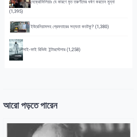
নেক্রোফিলিয়াঃ যে কারণে মৃত তরুণীদের ধর্ষণ করতেন মুন্না
(1,395)
ইউরেনিয়ামসহ গ্রেফতারের সত্যতা কতটকু?
(1,380)
সাই-ফাই রিভিউ: ইন্টারস্টেলার
(1,258)
আরো পড়তে পারেন