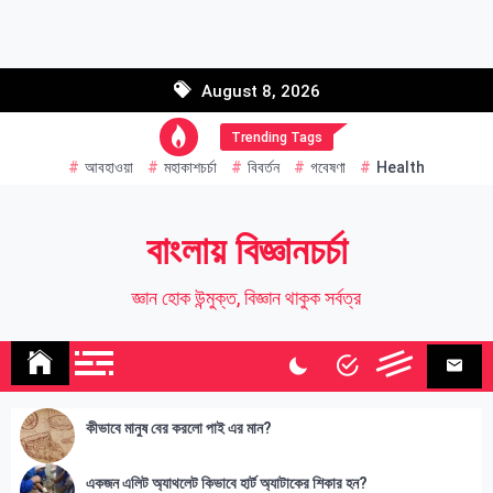
Skip
to
Email address:
content
August 8, 2026
Name
Trending Tags
আবহাওয়া
মহাকাশচর্চা
বিবর্তন
গবেষণা
Health
বাংলায় বিজ্ঞানচর্চা
জ্ঞান হোক উন্মুক্ত, বিজ্ঞান থাকুক সর্বত্র
কীভাবে মানুষ বের করলো পাই এর মান?
একজন এলিট অ্যাথলেট কিভাবে হার্ট অ্যাটাকের শিকার হন?