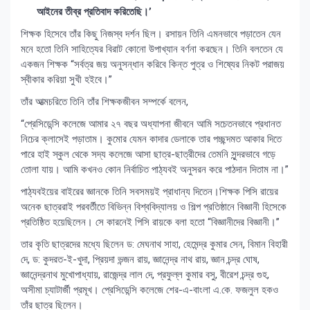
আইনের তীব্র প্রতিবাদ করিতেছি।’
শিক্ষক হিসেবে তাঁর কিছু নিজস্ব দর্শন ছিল। রসায়ন তিনি এমনভাবে পড়াতেন যেন
মনে হতো তিনি সাহিত্যের বিরাট কোনো উপাখ্যান বর্ণনা করছেন। তিনি বলতেন যে
একজন শিক্ষক “সর্বত্র জয় অনুসন্ধান করিবে কিন্ত পুত্র ও শিষ্যের নিকট পরাজয়
স্বীকার করিয়া সুখী হইবে।”
তাঁর আত্মচরিতে তিনি তাঁর শিক্ষকজীবন সম্পর্কে বলেন,
“প্রেসিডেন্সি কলেজে আমার ২৭ বছর অধ্যাপনা জীবনে আমি সচেতনভাবে প্রধানত
নিচের ক্লাসেই পড়াতাম। কুমোর যেমন কাদার ডেলাকে তার পচ্ছন্দমত আকার দিতে
পারে হাই স্কুল থেকে সদ্য কলেজে আসা ছাত্র-ছাত্রীদের তেমনি সুন্দরভাবে গড়ে
তোলা যায়। আমি কখনও কোন নির্বাচিত পাঠ্যবই অনুসরন করে পাঠদান দিতাম না।”
পাঠ্যবইয়ের বাইরের জ্ঞানকে তিনি সবসময়ই প্রাধান্য দিতেন।শিক্ষক পিসি রায়ের
অনেক ছাত্ররাই পরবর্তীতে বিভিন্ন বিশ্ববিদ্যালয় ও শিল্প প্রতিষ্ঠানে বিজ্ঞানী হিসেকে
প্রতিষ্ঠিত হয়েছিলেন। সে কারনেই পিসি রায়কে বলা হতো “বিজ্ঞানীদের বিজ্ঞানী।’’
তার কৃতি ছাত্রদের মধ্যে ছিলেন ড: মেঘনাথ সাহা, হেমেন্দ্র কুমার সেন, বিমান বিহারী
দে, ড: কুদরত-ই-খুদা, প্রিয়দা ভন্জন রায়, জ্ঞানেন্দ্র নাথ রায়, জ্ঞান চন্দ্র ঘোষ,
জ্ঞানেন্দ্রনাথ মুখোপাধ্যায়, রাজেন্দ্র লাল দে, প্রফুল্ল কুমার বসু, বীরেশ চন্দ্র গুহ,
অসীমা চ্যাটার্জী প্রমূখ। প্রেসিডেন্সি কলেজে শের-এ-বাংলা এ.কে. ফজলুল হকও
তাঁর ছাত্র ছিলেন।