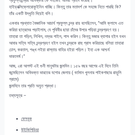
প্রফুল্লচন্দ্রের আবিষ্কার কে সহজেই আমরা গ্রহন করেছি।
হাইড্রক্সিক্লোরোকুইনিন খাচ্ছি। কিন্তু তার মতাদর্শ কে সহজে নিতে পারছি কি?
তাঁর একটি উদ্ধৃতি দিয়েই বলি।
একবার প্রখ্যাত বৈজ্ঞানিক আচার্য প্রফুল্ল চন্দ্র রায় বলেছিলেন, “আমি ক্লাসে এত
করিয়া ছাত্রদের পড়াইলাম, যে পৃথিবীর ছায়া চাঁদের উপরে পড়িয়া চন্দ্রগ্রহণ হয়।
তাহারা তা পড়িল, লিখিল, নম্বর পাইল, পাস করিল। কিন্তু মজার ব্যাপার হইল যখন
আবার সত্যি সত্যি চন্দ্রগ্রহণ হইল তখন চন্দ্রকে রাহু গ্রাস করিয়াছে বলিয়া তাহারা
ঢোল, করতাল, শঙ্খ লইয়া রাস্তায় বাহির হইয়া পড়িল। ইহা এক আশ্চর্য
ভারতবর্ষ।”
আজ, ২রা আগস্ট এই গুনী মানুষটার জন্মদিন। ১৫৯ বছর আগের এই দিনে তিনি
জন্মেছিলেন অবিভক্ত ভারতের যশোর জেলায় ( বর্তমান খুলনার পাইকগাছার রাড়ুলি
গ্রামে)
জন্মদিনে তার প্রতি অযুত শ্রদ্ধা।
তথ্যসূত্র –
ফেসবুক
উইকিপিডিয়া