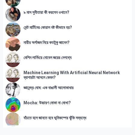
৯ মাস সুনীতারা কী করলেন ওখানে?
সেন্ট মার্টিনের কোরাল নষ্ট কীভাবে হয়?
নারীর অর্গাজম নিয়ে কতটুকু জানেন?
মেশিন লার্নিংয়ে নোবেল জয়ের নেপথ্যে
Machine Learning With Artificial Neural Network
ব্যাপারটা আসলে কেমন?
জ্ঞানেন্দ্র ঘোষ: এক বাঙালী আলোকাধার
Mocha: উচ্চারণ মোকা না মোখা?
বাঁচতে হলে জানতে হবে ভূমিকম্পের ঝুঁকি সম্বন্ধে