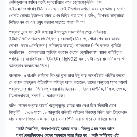
কেমিক্যালস বহুদিন ধরেই ম্যালেরিয়ার ওশুধ ক্লোরোকুইনিন এবং
হাইড্রক্সিক্লোরোকুইনিন বানাচ্ছে। সেই উতপাদন এখনো অব্যাহত আছে। সেখান
থেকেই ডোনাল্ড ট্রাম্পের কাছে এখন বিক্রি করা হবে । যদিও, বিশেষজ্ঞ ডাক্তাররা
নিশ্চিত নন যে এই ওষুধ করোনা সারাতে পারবে কি না!
প্রফুল্ল চন্দ্র রায় সেই জমানায় ইংল্যান্ডে স্কলারশিপ পেয়ে এডিনবরা
ইউনিভার্সিটিতে পড়তে গিয়েছিলেন। কেমিস্ট্রি নিয়ে পড়াশোনা শেষ করে আবার
দেশেই ফেরত এসেছিলেন ( অবিভক্ত ভারতে). বাগেরহাটে পি সি কলেজ প্রতিষ্ঠা
করেছিলেন। কোলকাতায় প্রতিষ্ঠা করলেন বেংগল ক্যেমিকালস নামক বানিজ্যিক
প্রতিষ্ঠান। মারকিউরাস নাইট্রাইট ( HgNO2) সহ ১৭ টা নতুন রাসায়নিক পদার্থ
আবিষ্কার করেছিলেন তিনি।
বাংলাদেশ ও বাঙালি জাতিকে বিশ্বের বুকে মাথা উঁচু করে আত্মপরিচয়ে পরিচিত করতে
যে ক’জন মহাপুরুষ ঐতিহাসিক দায়িত্ব পালন করেছেন, তাদের অন্যতম স্যার আচার্য
প্রফুল্লচন্দ্র রায়। তিনি শুধু রসায়নবিদ ছিলেন না , ছিলেন দার্শনিক, শিক্ষক, লেখক,
শিল্পোদ্যোক্তা, সমবায়ী ও সমাজসেবক।
বৃটিশ গোয়েন্দ দপ্তরে আচার্য প্রফুল্লচন্দ্র রায়ের নাম লেখা ছিল ‘বিজ্ঞানী বেশে
বিপ্লবী’। ১৯১৯ সালে ১৮ জানুয়ারি রাউলাট আইনের বিরুদ্ধে টাউন হলে চিত্তরঞ্জন
দাসের সভাপতিত্বে এক সভা হয়। স্যার পিসি. রায় সেখানে যোগ দিয়ে বলেন—
‘আমি বৈজ্ঞানিক, গবেষণাগারেই আমার কাজ। কিন্তু এমন সময় আসে
যখন বৈজ্ঞানিককেও দেশের আহবানে সাড়া দিতে হয়। আমি অনিষ্টকর এই