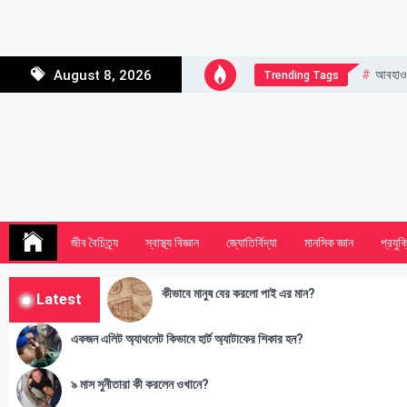
Skip
to
content
আবহাও
August 8, 2026
Trending Tags
জীব বৈচিত্র্য
স্বাস্থ্য বিজ্ঞান
জ্যোতির্বিদ্যা
মানসিক জ্ঞান
প্রযুক্
কীভাবে মানুষ বের করলো পাই এর মান?
Latest
একজন এলিট অ্যাথলেট কিভাবে হার্ট অ্যাটাকের শিকার হন?
৯ মাস সুনীতারা কী করলেন ওখানে?