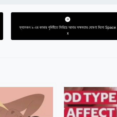
ফ্যালকন ৯ এর কাভার পৃথিবীতে ফিরিয়ে আনার সক্ষমতার ঘোষণা দিলো Space
x