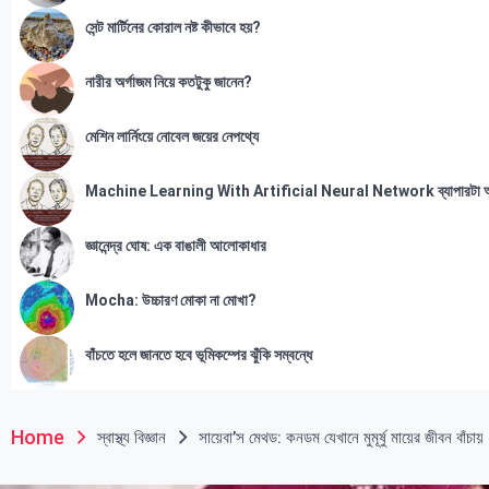
সেন্ট মার্টিনের কোরাল নষ্ট কীভাবে হয়?
নারীর অর্গাজম নিয়ে কতটুকু জানেন?
মেশিন লার্নিংয়ে নোবেল জয়ের নেপথ্যে
Machine Learning With Artificial Neural Network ব্যাপারটা 
জ্ঞানেন্দ্র ঘোষ: এক বাঙালী আলোকাধার
Mocha: উচ্চারণ মোকা না মোখা?
বাঁচতে হলে জানতে হবে ভূমিকম্পের ঝুঁকি সম্বন্ধে
Home
স্বাস্থ্য বিজ্ঞান
সায়েবা’স মেথড: কনডম যেখানে মুমূর্ষু মায়ের জীবন বাঁচায়