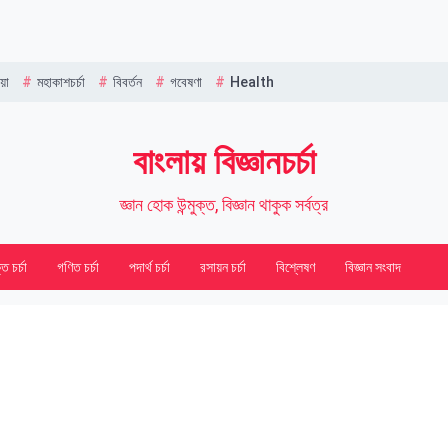
Name
য়া
মহাকাশচর্চা
বিবর্তন
গবেষণা
Health
বাংলায় বিজ্ঞানচর্চা
জ্ঞান হোক উন্মুক্ত, বিজ্ঞান থাকুক সর্বত্র
তি চর্চা
গণিত চর্চা
পদার্থ চর্চা
রসায়ন চর্চা
বিশ্লেষণ
বিজ্ঞান সংবাদ