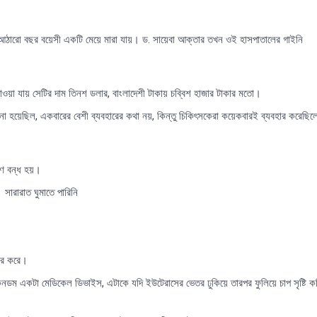
আঠারো বছর বয়েসী একটি মেয়ে মারা যায়। ড. সায়েবা আক্তার তখন ওই হাসপাতালের গাইনি
াওয়া যায় সেটির দাম তিনশ ডলার, বাংলাদেশী টাকায় চব্বিশ হাজার টাকার মতো।
য়েছিল, একবারের বেশী ব্যবহারের কথা নয়, কিন্তু চিকিৎসকেরা কয়েকবারই ব্যবহার করেছিল
রণ বন্ধ হয়।
 সারারাত ঘুমাতে পারিনি
হার করে।
ম একটা মেডিকেল ডিভাইস, এটাকে যদি ইউটেরাসের ভেতর ঢুকিয়ে তারপর ফুলিয়ে চাপ সৃষ্টি কর