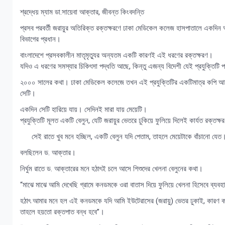
শ্রদ্ধেয় ম্যাম ডা.সায়েবা আক্তার, জীবন্ত কিংবদন্তি
প্রসব পরবর্তী জরায়ুর অতিরিক্ত রক্তক্ষরণে ঢাকা মেডিকেল কলেজ হাসপাতালে একদিন 
বিভাগের প্রধান।
বাংলাদেশে প্রসবকালীন মাতৃমৃত্যুর অন্যতম একটি কারণই এই ধরণের রক্তক্ষরণ।
যদিও এ ধরণের সমস্যার চিকিৎসা পদ্ধতি আছে, কিন্তু এজন্য বিদেশী যেই প্রযুক্তিটি প
২০০০ সালের কথা। ঢাকা মেডিকেল কলেজে তখন এই প্রযুক্তিটির একটিমাত্র কপি আনা হ
সেটি।
একদিন সেটি হারিয়ে যায়। সেদিনই মারা যায় মেয়েটি।
প্রযুক্তিটি মূলত একটি বেলুন, যেটি জরায়ুর ভেতরে ঢুকিয়ে ফুলিয়ে দিলেই কার্যত রক্তক্ষ
সেই রাতে খুব মনে হচ্ছিল, একটি বেলুন যদি পেতাম, তাহলে মেয়েটাকে বাঁচানো যেত।
বলছিলেন ড. আক্তার।
নির্ঘুম রাতে ড. আক্তারের মনে হঠাৎই চলে আসে শিশুদের খেলনা বেলুনের কথা।
“মাঝে মাঝে আমি দেখেছি গ্রামে কনডমকে ওরা বাতাস দিয়ে ফুলিয়ে খেলনা হিসেবে ব্যব
হঠাৎ আমার মনে হল এই কনডমকে যদি আমি ইউটেরাসের (জরায়ু) ভেতর ঢুকাই, কারণ কনড
তাহলে হয়তো রক্তপাত বন্ধ হবে”।