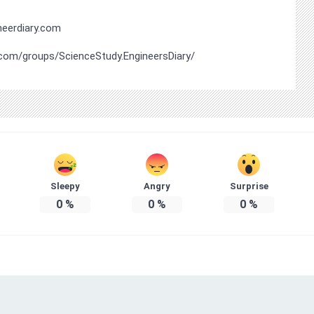
eerdiary.com
com/groups/ScienceStudy.EngineersDiary/
Sleepy
Angry
Surprise
0
%
0
%
0
%