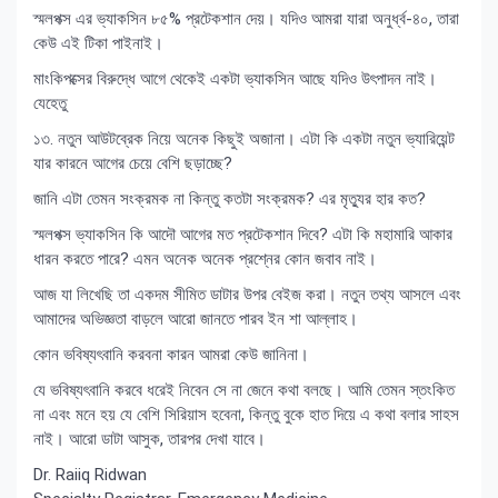
স্মলপক্স এর ভ্যাকসিন ৮৫% প্রটেকশান দেয়। যদিও আমরা যারা অনুর্ধ্ব-৪০, তারা
কেউ এই টিকা পাইনাই।
মাংকিপক্সের বিরুদ্ধে আগে থেকেই একটা ভ্যাকসিন আছে যদিও উৎপাদন নাই।
যেহেতু
১৩. নতুন আউটব্রেক নিয়ে অনেক কিছুই অজানা। এটা কি একটা নতুন ভ্যারিয়েন্ট
যার কারনে আগের চেয়ে বেশি ছড়াচ্ছে?
জানি এটা তেমন সংক্রমক না কিন্তু কতটা সংক্রমক? এর মৃত্যুর হার কত?
স্মলপক্স ভ্যাকসিন কি আদৌ আগের মত প্রটেকশান দিবে? এটা কি মহামারি আকার
ধারন করতে পারে? এমন অনেক অনেক প্রশ্নের কোন জবাব নাই।
আজ যা লিখেছি তা একদম সীমিত ডাটার উপর বেইজ করা। নতুন তথ্য আসলে এবং
আমাদের অভিজ্ঞতা বাড়লে আরো জানতে পারব ইন শা আল্লাহ।
কোন ভবিষ্যৎবানি করবনা কারন আমরা কেউ জানিনা।
যে ভবিষ্যৎবানি করবে ধরেই নিবেন সে না জেনে কথা বলছে। আমি তেমন স্তংকিত
না এবং মনে হয় যে বেশি সিরিয়াস হবেনা, কিন্তু বুকে হাত দিয়ে এ কথা বলার সাহস
নাই। আরো ডাটা আসুক, তারপর দেখা যাবে।
Dr. Raiiq Ridwan