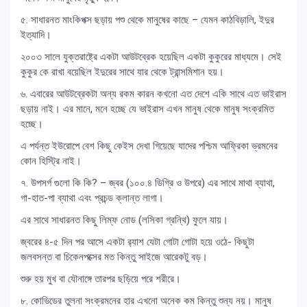
৫. সাধারনত মাংকিপক্স ছড়ায় পশু থেকে মানুষের কাছে – যেমন কাঠবিড়ালি, ইদুর
ইত্যাদি।
২০০৩ সালে যুক্তরাষ্ট্রে একটা আউটব্রেক হয়েছিল একটা কুকুরের মাধ্যমে। সেই
কুকুর কে রাখা বয়েছিল ইদুরের সাথে যার থেকে ট্রান্সমিশান হয়।
৬. এবারের আউটব্রেকটা অন্য রকম কারন কখনো এত দেশে একি সাথে এত ভাইরাস
ছড়ায় নাই। এর মানে, মনে হচ্ছে যে ভাইরাস এখন মানুষ থেকে মানুষ সংক্রমিত
হচ্ছে।
এ পর্যন্ত ইউরোপে বেশ কিছু কেইস দেখা গিয়েছে যাদের পশ্চিম আফ্রিকা ভ্রমনের
কোন হিস্ট্রি নাই।
৭. উপসর্গ গুলো কি কি? – জ্বর (১০০.৪ ডিগ্রি ও উপরে) এর সাথে মাথা ব্যাথা,
গা-হাত-পা ব্যাথা এবং প্রচন্ড ক্লান্ত লাগা।
এর সাথে সাধারনত কিছু লিম্ফ নোড (লসিকা গ্রন্থি) ফুলে যায়।
জ্বরের ৪-৫ দিন পর আসে একটা র‍্যাশ যেটা গোটা গোটা হয়ে ওঠে- কিছুটা
জলবসন্ত বা চিকেনপক্সের মত কিন্তু সাইজে আরেকটু বড়।
শুরু হয় মুখ বা যৌনাঙ্গে তারপর ছড়িয়ে পরে শরীরে।
৮. কোভিডের তুলনা সংক্রমনের হার এখনো অনেক কম কিন্তু শুন্য নয়। মানুষ