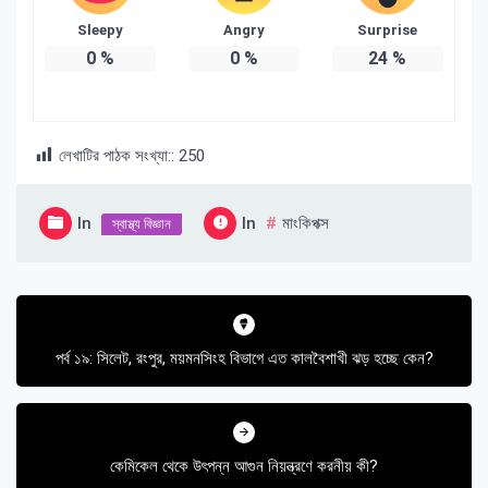
Sleepy
Angry
Surprise
0
%
0
%
24
%
লেখাটির পাঠক সংখ্যা::
250
In
In
মাংকিপক্স
স্বাস্থ্য বিজ্ঞান
Post
navigation
পর্ব ১৯: সিলেট, রংপুর, ময়মনসিংহ বিভাগে এত কালবৈশাখী ঝড় হচ্ছে কেন?
কেমিকেল থেকে উৎপন্ন আগুন নিয়ন্ত্রণে করনীয় কী?