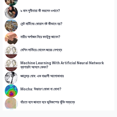
৯ মাস সুনীতারা কী করলেন ওখানে?
সেন্ট মার্টিনের কোরাল নষ্ট কীভাবে হয়?
নারীর অর্গাজম নিয়ে কতটুকু জানেন?
মেশিন লার্নিংয়ে নোবেল জয়ের নেপথ্যে
Machine Learning With Artificial Neural Network
ব্যাপারটা আসলে কেমন?
জ্ঞানেন্দ্র ঘোষ: এক বাঙালী আলোকাধার
Mocha: উচ্চারণ মোকা না মোখা?
বাঁচতে হলে জানতে হবে ভূমিকম্পের ঝুঁকি সম্বন্ধে