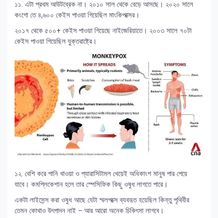
১১. এটা প্রথম আউটব্রেক না। ২০১০ সাল থেকে বেড়ে আসছে। ২০২০ সালে
কংগো তে ৪,৬০০ কেইস পাওয়া গিয়েছিল মাংকিপক্সের।
২০১৭ থেকে ৫০০+ কেইস পাওয়া গিয়েছে নাইজেরিয়াতে। ২০০৩ সালে ৭০টা
কেইস পাওয়া গিয়েছিল যুক্তরাষ্ট্রে।
১২. বেশি করে পানি খাওয়া ও প্যারাসিটামল খেয়েই অধিকাংশ মানুষ পার পেয়ে
যাবে। কমপ্লিকেশান হলে তার স্পেসিফিক কিছু ওষুধ লাগতে পারে।
একটা লাইসেন্স করা ওষুধ আছে যেটা স্মলপক্সে ব্যবহৃত হয়েছিল কিন্তু পৃথিবীর
তেমন কোথাও উৎপাদন নাই – আর আরো অনেক চিকিৎসা লাগবে।