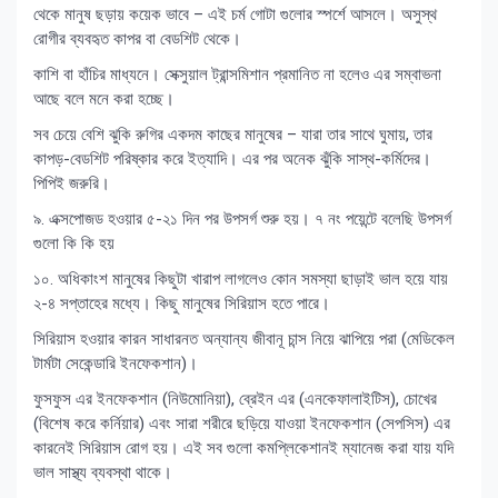
থেকে মানুষ ছড়ায় কয়েক ভাবে – এই চর্ম গোটা গুলোর স্পর্শে আসলে। অসুস্থ
রোগীর ব্যবহৃত কাপর বা বেডশিট থেকে।
কাশি বা হাঁচির মাধ্যনে। সেক্সুয়াল ট্রান্সমিশান প্রমানিত না হলেও এর সম্বাভনা
আছে বলে মনে করা হচ্ছে।
সব চেয়ে বেশি ঝুকি রুগির একদম কাছের মানুষের – যারা তার সাথে ঘুমায়, তার
কাপড়-বেডশিট পরিষ্কার করে ইত্যাদি। এর পর অনেক ঝুঁকি সাস্থ-কর্মিদের।
পিপিই জরুরি।
৯. এক্সপোজড হওয়ার ৫-২১ দিন পর উপসর্গ শুরু হয়। ৭ নং পয়েন্টে বলেছি উপসর্গ
গুলো কি কি হয়
১০. অধিকাংশ মানুষের কিছুটা খারাপ লাগলেও কোন সমস্যা ছাড়াই ভাল হয়ে যায়
২-৪ সপ্তাহের মধ্যে। কিছু মানুষের সিরিয়াস হতে পারে।
সিরিয়াস হওয়ার কারন সাধারনত অন্যান্য জীবানূ চান্স নিয়ে ঝাপিয়ে পরা (মেডিকেল
টার্মটা সেকেন্ডারি ইনফেকশান)।
ফুসফুস এর ইনফেকশান (নিউমোনিয়া), ব্রেইন এর (এনকেফালাইটিস), চোখের
(বিশেষ করে কর্নিয়ার) এবং সারা শরীরে ছড়িয়ে যাওয়া ইনফেকশান (সেপসিস) এর
কারনেই সিরিয়াস রোগ হয়। এই সব গুলো কমপ্লিকেশানই ম্যানেজ করা যায় যদি
ভাল সাস্থ্য ব্যবস্থা থাকে।