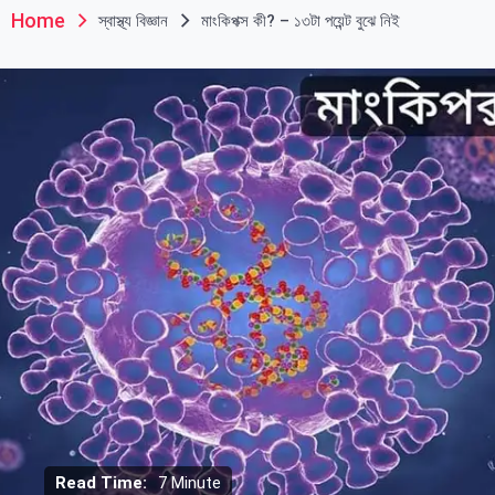
Home
স্বাস্থ্য বিজ্ঞান
মাংকিপক্স কী? – ১৩টা পয়েন্ট বুঝে নিই
Read Time:
7 Minute