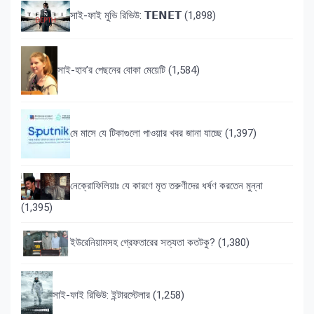
সাই-ফাই মুভি রিভিউ: 𝗧𝗘𝗡𝗘𝗧
(1,898)
সাই-হাব’র পেছনের বোকা মেয়েটি
(1,584)
মে মাসে যে টিকাগুলো পাওয়ার খবর জানা যাচ্ছে
(1,397)
নেক্রোফিলিয়াঃ যে কারণে মৃত তরুণীদের ধর্ষণ করতেন মুন্না
(1,395)
ইউরেনিয়ামসহ গ্রেফতারের সত্যতা কতটকু?
(1,380)
সাই-ফাই রিভিউ: ইন্টারস্টেলার
(1,258)