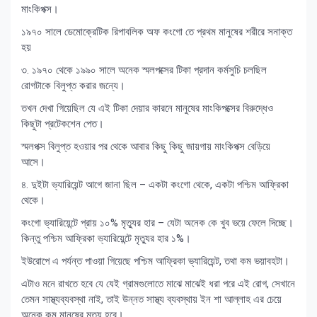
মাংকিপক্স।
১৯৭০ সালে ডেমোক্রেটিক রিপাবলিক অফ কংগো তে প্রথম মানুষের শরীরে সনাক্ত
হয়
৩. ১৯৭০ থেকে ১৯৯০ সালে অনেক স্মলপক্সের টিকা প্রদান কর্মসুচি চলছিল
রোগটাকে বিলুপ্ত করার জন্যে।
তখন দেখা গিয়েছিল যে এই টিকা দেয়ার কারনে মানুষের মাংকিপক্সের বিরুদ্ধেও
কিছুটা প্রটেকশেন পেত।
স্মলপক্স বিলুপ্ত হওয়ার পর থেকে আবার কিছু কিছু জায়গায় মাংকিপক্স বেড়িয়ে
আসে।
৪. দুইটা ভ্যারিয়েন্ট আগে জানা ছিল – একটা কংগো থেকে, একটা পশ্চিম আফ্রিকা
থেকে।
কংগো ভ্যারিয়েন্টে প্রায় ১০% মৃত্যুর হার – যেটা অনেক কে খুব ভয়ে ফেলে দিচ্ছে।
কিন্তু পশ্চিম আফ্রিকা ভ্যারিয়েন্টে মৃত্যুর হার ১%।
ইউরোপে এ পর্যন্ত পাওয়া গিয়েছে পশ্চিম আফ্রিকা ভ্যারিয়েন্ট, তথা কম ভয়াবহটা।
এটাও মনে রাখতে হবে যে যেই গ্রামগুলোতে মাঝে মাঝেই ধরা পরে এই রোগ, সেখানে
তেমন সাস্থ্যব্যবস্থা নাই, তাই উন্নত সাস্থ্য ব্যবস্থায় ইন শা আল্লাহ এর চেয়ে
অনেক কম মানুষের মৃত্যু হবে।