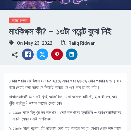
স্বাস্থ্য বিজ্ঞান
মাংকিপক্স কী? – ১৩টা পয়েন্ট বুঝে নিই
On
May 23, 2022
Raiiq Ridwan
ঢাকায় প্রথম মাংকিপক্স সনাক্ত হয়েছে এমন খবর ছড়াচ্ছে কোন প্রমান ছাড়া। যার
নামে শেয়ার করা হচ্ছে সে নিজেই বলেছে সে এই খবর ছাপায় নাই।
সাধারনভাবেই অনেকেই খুবই আতংকিত। তো আসলে এটা কী, হলে কী হয়, আর
ঝুঁকি কতটুকু? আসার আগেই জেনে নেই
১. ১৯৯০ সালে বিলুপ্ত হয় স্মলপক্স। সেই স্মলপক্সের ফ্যামিলি – অর্থপক্সভাইরাসের
– একটা মেম্বার এই মাংকিপক্স।
২. ১৯৫৮ সালে প্রথন এই ভাইরাস দেখা যায় বানরের মধ্যে, যেখান থেকে নাম আসে