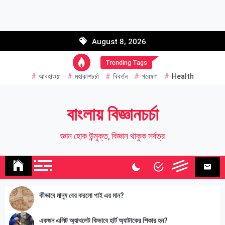
Skip
to
Email address:
content
August 8, 2026
Name
Trending Tags
আবহাওয়া
মহাকাশচর্চা
বিবর্তন
গবেষণা
Health
বাংলায় বিজ্ঞানচর্চা
জ্ঞান হোক উন্মুক্ত, বিজ্ঞান থাকুক সর্বত্র
কীভাবে মানুষ বের করলো পাই এর মান?
একজন এলিট অ্যাথলেট কিভাবে হার্ট অ্যাটাকের শিকার হন?