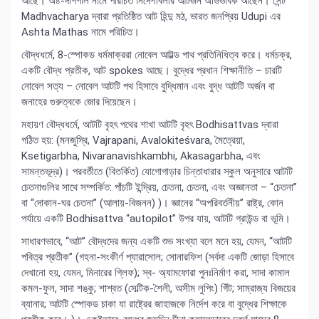
আছে। অষ্ট-দীপপাল নামে পরিচিত নির্দেশাবলীর আটজন অভিভাবক আছেন। সেন্ট
Madhvacharya দ্বারা প্রতিষ্ঠিত আট হিন্দু মঠ, ভারত জনপ্রিয় Udupi এর
Ashta Mathas নামে পরিচিত।
বৌদ্ধধর্মে, 8-স্পোকড ধর্মমাক্ররা নোবেল আট্টল্ড পাথ প্রতিনিধিত্ব করে। ধর্মচক্র,
একটি বৌদ্ধ প্রতীক, আট spokes আছে। বুদ্ধের প্রধান শিক্ষানীতি – চারটি
নোবেল সত্য – নোবেল আটটি পথ হিসাবে বুদ্ধিমান এবং বুদ্ধ আটটি অর্জন বা
জনাহের গুরুত্বকে জোর দিয়েছেন।
মহায়ণ বৌদ্ধধর্মে, আটটি বৃহৎ পথের শাখা আটটি বৃহৎ Bodhisattvas দ্বারা
গঠিত হয়: (মনজুস্রি, Vajrapani, Avalokiteśvara, মৈত্রেয়া,
Ksetigarbha, Nivaranavishkambhi, Akasagarbha, এবং
সামন্তভূদ্র)। পরবর্তীতে (বিতর্কিত) যোগোগাড়ার চিন্তাধারার স্কুল অনুসারে আটটি
চেতনাগুলির সাথে সম্পর্কিত: পাঁচটি ইন্দ্রিয়, চেতনা, চেতনা, এবং অজ্ঞানতা – “চেতনা”
বা “দোকান-ঘর চেতনা” (আলায়-বিজনন) )। জ্ঞানের “অপরিবর্তনীয়” রাষ্ট্র, কোন
পর্যায়ে একটি Bodhisattva “autopilot” উপর যায়, আটটি গ্রাউন্ড বা ভূমি।
সাধারণভাবে, “আট” বৌদ্ধদের জন্য একটি শুভ সংখ্যা বলে মনে হয়, যেমন, “আটটি
পবিত্র প্রতীক” (গহনা-সংকীর্ণ প্যারাসোল; সোনারফিশ (সর্বদা একটি জোড়া হিসাবে
দেখানো হয়, যেমন, মিনারের গ্লিফ); স্ব- অ্যামফোরা পুনঃনির্মাণ করা, সাদা কামাল
কমল-ফুল, সাদা শঙ্কু; শাশ্বত (সেল্টিক-শৈলী, অসীম লুপিং) গিঁট; সাম্রাজ্য বিজয়ের
ব্যানার; আটটি স্পোকড চাকা যা রাষ্ট্রের জাহাজকে নির্দেশ করে বা বুদ্ধের শিক্ষাকে