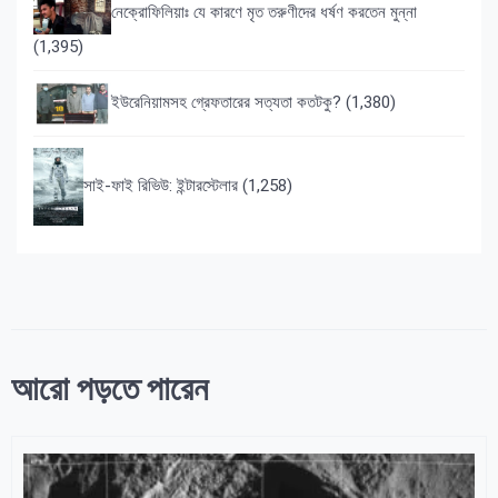
নেক্রোফিলিয়াঃ যে কারণে মৃত তরুণীদের ধর্ষণ করতেন মুন্না
(1,395)
ইউরেনিয়ামসহ গ্রেফতারের সত্যতা কতটকু?
(1,380)
সাই-ফাই রিভিউ: ইন্টারস্টেলার
(1,258)
আরো পড়তে পারেন