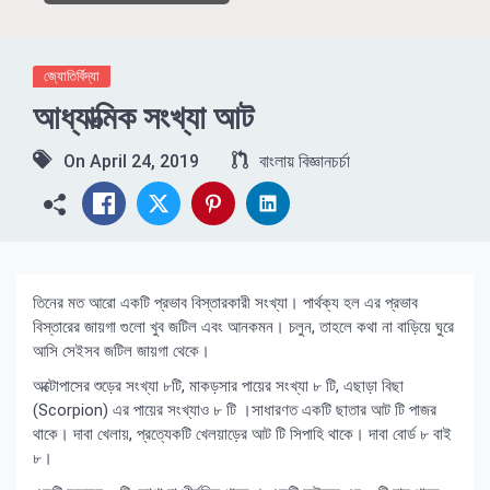
জ্যোতির্বিদ্যা
আধ্যাত্মিক সংখ্যা আট
On
April 24, 2019
বাংলায় বিজ্ঞানচর্চা
তিনের মত আরো একটি প্রভাব বিস্তারকারী সংখ্যা। পার্থক্য হল এর প্রভাব
বিস্তারের জায়গা গুলো খুব জটিল এবং আনকমন। চলুন, তাহলে কথা না বাড়িয়ে ঘুরে
আসি সেইসব জটিল জায়গা থেকে।
অক্টোপাসের শুড়ের সংখ্যা ৮টি, মাকড়সার পায়ের সংখ্যা ৮ টি, এছাড়া বিছা
(Scorpion) এর পায়ের সংখ্যাও ৮ টি ।সাধারণত একটি ছাতার আট টি পাজর
থাকে। দাবা খেলায়, প্রত্যেকটি খেলয়াড়ের আট টি সিপাহি থাকে। দাবা বোর্ড ৮ বাই
৮।