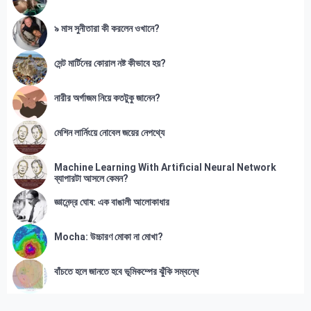
৯ মাস সুনীতারা কী করলেন ওখানে?
সেন্ট মার্টিনের কোরাল নষ্ট কীভাবে হয়?
নারীর অর্গাজম নিয়ে কতটুকু জানেন?
মেশিন লার্নিংয়ে নোবেল জয়ের নেপথ্যে
Machine Learning With Artificial Neural Network
ব্যাপারটা আসলে কেমন?
জ্ঞানেন্দ্র ঘোষ: এক বাঙালী আলোকাধার
Mocha: উচ্চারণ মোকা না মোখা?
বাঁচতে হলে জানতে হবে ভূমিকম্পের ঝুঁকি সম্বন্ধে