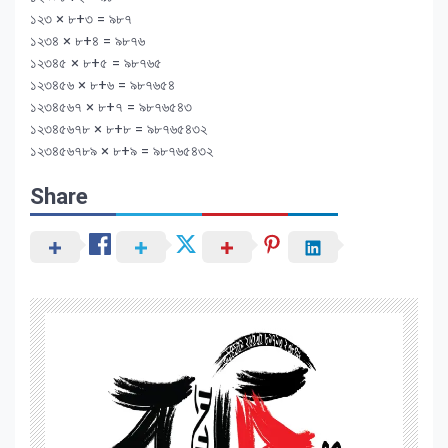
১২৩ × ৮+৩ = ৯৮৭
১২৩৪ × ৮+৪ = ৯৮৭৬
১২৩৪৫ × ৮+৫ = ৯৮৭৬৫
১২৩৪৫৬ × ৮+৬ = ৯৮৭৬৫৪
১২৩৪৫৬৭ × ৮+৭ = ৯৮৭৬৫৪৩
১২৩৪৫৬৭৮ × ৮+৮ = ৯৮৭৬৫৪৩২
১২৩৪৫৬৭৮৯ × ৮+৯ = ৯৮৭৬৫৪৩২
Share