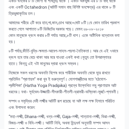
একটি ঘনকের ৮ টি কোণা বা শীর্ষবিন্দু থাকে । একটি অষ্টভুজ এর ৮ টি বাহু থাকে
এবং একটি Octahedron (আটটি সমান বাহু বিশিষ্ট ঘনক্ষেত্র) এর থাকে ৮ টি
ত্রিভুজাকৃতির তল।
আমাদের শরীরে ২টি করে হাত,পা,কান,চোখ আছে=মোট ৮টি।যে কোন তারিখ প্রকাশ
করতে গেলে আপাতত ৮টি ডিজিটের দরকার পড়ে। যেমন:২৬-০৮-২০১৮
কোন মানুষকে ধ্বংস করার ৮টি পর্যায় আছে,৮টি ধাপ। একে অষ্টিধিক বন্ধোনম বলা
হয়।
৮টি পর্যায়,কীর্তি-বুদ্ধি-ক্ষমতা-আবেগ-সাহস-পয়সা-নৈতিকতা। আর যে এই ৭ভাবে
ধ্বংস হবে তার বেচে থাকা আর মরে যাওয়া একই কথা।মৃত্যু তো উপরাল্লাহর
হাতে। কিন্তু এই ৭টা মানুষের দ্বারা ধ্বংস সম্ভব।
নিজেকে সকল ধরণের অবনতি বিশেষ করে শারীরিক অবনতি থেকে দূরে রাখতে
প্রতিদিন “প্রাণায়ম” করা খুব ই গুরুত্বপুর্ণ। যোগশাস্ত্রীদের মতে ‘হঠযোগ-
প্রদীপিকা’ (Hatha Yoga Pradipika) গ্রন্থে উল্লেখিত লঘু প্রাণায়াম আট
ধরনের। যথা- সূর্যভেদ-উজ্জায়ী-সীৎকারী-শীতলী-ভ্রামরী-ভস্তিকা-মূর্চ্ছা-প্লাবনী।
সম্পদ ও সমৃদ্ধির দেবী লক্ষ্মীর আটটি রূপ রয়েছে যা অষ্ট লক্ষ লক্ষ হিসাবে পরিচিত
এবং উপাসনা করেন:
“মহা-লক্ষ্মী, Dhana-লক্ষ্মী, ধন্য-লক্ষ্মী, Gaja-লক্ষ্মী, শান্তানা-লক্ষ্মী, ভিরা-লক্ষ্মী,
বিজয়-লক্ষ্মী ও বিধি-লক্ষ্মী। আটটি নিধি, অথবা হিন্দুধর্ম অনুযায়ী সম্পদ আসন