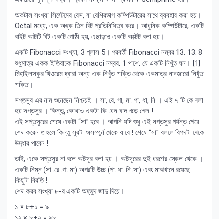
অকটাল সংখ্যা সিস্টেমের বেস, যা বেশিরভাগ কম্পিউটারের সাথে ব্যবহার করা হয়।
Octal মধ্যে, এক অঙ্ক তিন বিট প্রতিনিধিত্ব করে। আধুনিক কম্পিউটারে, একটি
বাইট আটটি বিট একটি গোষ্ঠী হয়, এছাড়াও একটি অক্টেট বলা হয়।
একটি Fibonacci সংখ্যা, 3 প্লাস 5। পরবর্তী Fibonacci নম্বর 13. 13. 8
শুধুমাত্র একক ইতিবাচক Fibonacci নম্বর, 1 পাশে, যে একটি নিখুঁত ঘন। [1]
মিহাইলসকুর থিওরেম দ্বারা অন্য এক নিখুঁত শক্তি থেকে একমাত্র নানজারো নিখুঁত
শক্তি।
সপ্তসুর এর নাম শুনেছেন নিশ্চয়ই । সা, রে, গা, মা, পা, ধা, নি । এই ৭ টি কে বলা
হয় সপ্তসুর । কিন্তু, কোথাও একটা কি যেন বাদ পড়ে গেল !
এই সপ্তসুরের শেষে একটা “সা” হবে । আপনি যদি শুধু এই সপ্তসুর পর্যন্ত গেয়ে
শেষ করেন তাহলে কিন্তু সুরটা অসম্পুর্ন থেকে যাবে ! শেষে “সা” বললে বিপদটা থেকে
উদ্ধার পাবেন !
তাই, একে সপ্তসুর না বলে অষ্টসুর বলা হয় । অষ্টসুরের দুই ধরণের স্কেল থেকে ।
একটি নিম্ন (সা..রে..গা..মা) অপরটি উচ্চ (পা..ধা..নি..সা) এবং মাঝখানে রয়েছে
কিছুটা বিরতি !
শেষ করব সংখ্যা ৮-র একটি অদ্ভুদ জাদু দিয়ে।
১ × ৮+১ = ৯
১২ × ৮+২ = ৯৮