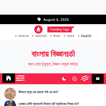
Skip
to
Email address:
content
August 6, 2026
Name
Trending Tags
আবহাওয়া
মহাকাশচর্চা
বিবর্তন
গবেষণা
Health
বাংলায় বিজ্ঞানচর্চা
জ্ঞান হোক উন্মুক্ত, বিজ্ঞান থাকুক সর্বত্র
কীভাবে মানুষ বের করলো পাই এর মান?
একজন এলিট অ্যাথলেট কিভাবে হার্ট অ্যাটাকের শিকার হন?