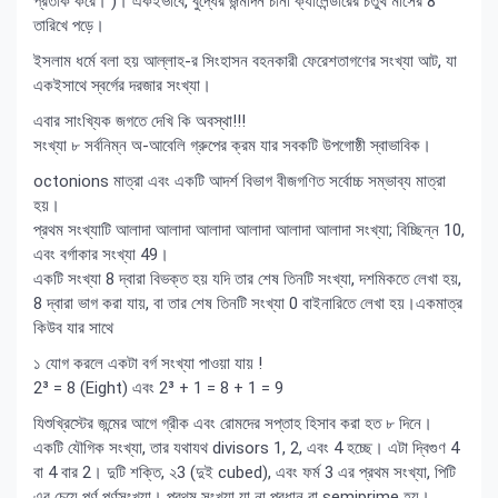
প্রতীক করে। )। একইভাবে, বুদ্ধের জন্মদিন চীনা ক্যালেন্ডারের চতুর্থ মাসের 8
তারিখে পড়ে।
ইসলাম ধর্মে বলা হয় আল্লাহ-র সিংহাসন বহনকারী ফেরেশতাগণের সংখ্যা আট, যা
একইসাথে স্বর্গের দরজার সংখ্যা।
এবার সাংখ্যিক জগতে দেখি কি অবস্থা!!!
সংখ্যা ৮ সর্বনিম্ন অ-আবেলি গ্রুপের ক্রম যার সবকটি উপগোষ্ঠী স্বাভাবিক।
octonions মাত্রা এবং একটি আদর্শ বিভাগ বীজগণিত সর্বোচ্চ সম্ভাব্য মাত্রা
হয়।
প্রথম সংখ্যাটি আলাদা আলাদা আলাদা আলাদা আলাদা আলাদা সংখ্যা; বিচ্ছিন্ন 10,
এবং বর্গাকার সংখ্যা 49।
একটি সংখ্যা 8 দ্বারা বিভক্ত হয় যদি তার শেষ তিনটি সংখ্যা, দশমিকতে লেখা হয়,
8 দ্বারা ভাগ করা যায়, বা তার শেষ তিনটি সংখ্যা 0 বাইনারিতে লেখা হয়।একমাত্র
কিউব যার সাথে
১ যোগ করলে একটা বর্গ সংখ্যা পাওয়া যায় !
2³ = 8 (Eight) এবং 2³ + 1 = 8 + 1 = 9
যিশুখ্রিস্টের জন্মের আগে গ্রীক এবং রোমদের সপ্তাহ হিসাব করা হত ৮ দিনে।
একটি যৌগিক সংখ্যা, তার যথাযথ divisors 1, 2, এবং 4 হচ্ছে। এটা দ্বিগুণ 4
বা 4 বার 2। দুটি শক্তি, ২3 (দুই cubed), এবং ফর্ম 3 এর প্রথম সংখ্যা, পিটি
এর চেয়ে পূর্ণ পূর্ণসংখ্যা। প্রথম সংখ্যা যা না প্রধান বা semiprime হয়।