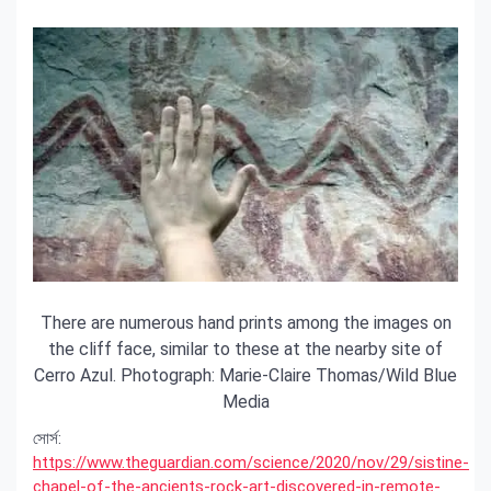
There are numerous hand prints among the images on
the cliff face, similar to these at the nearby site of
Cerro Azul. Photograph: Marie-Claire Thomas/Wild Blue
Media
সোর্স:
https://www.theguardian.com/science/2020/nov/29/sistine-
chapel-of-the-ancients-rock-art-discovered-in-remote-