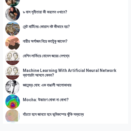
৯ মাস সুনীতারা কী করলেন ওখানে?
সেন্ট মার্টিনের কোরাল নষ্ট কীভাবে হয়?
নারীর অর্গাজম নিয়ে কতটুকু জানেন?
মেশিন লার্নিংয়ে নোবেল জয়ের নেপথ্যে
Machine Learning With Artificial Neural Network
ব্যাপারটা আসলে কেমন?
জ্ঞানেন্দ্র ঘোষ: এক বাঙালী আলোকাধার
Mocha: উচ্চারণ মোকা না মোখা?
বাঁচতে হলে জানতে হবে ভূমিকম্পের ঝুঁকি সম্বন্ধে