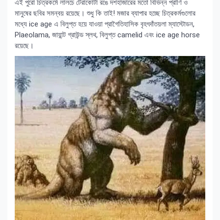
এই পুরো চিত্রকর্মে লালচে টেরাকোটা রঙে দশহাজারের মতো বিভিন্ন প্রাণি ও
মানুষের ছবির সমন্বয় রয়েছে‍। শুধু কি তাই! মজার ব্যাপার হচ্ছে চিত্রকর্মগুলোর
মধ্যে ice age এ বিলুপ্ত হয়ে যাওয়া প্রাগৈতিহাসিক বৃহৎদাঁতয়লা ম্যাস্টোডন,
Plaeolama, জায়ান্ট গ্রাউন্ড স্লথ, বিলুপ্ত camelid এবং ice age horse
রয়েছে‍।