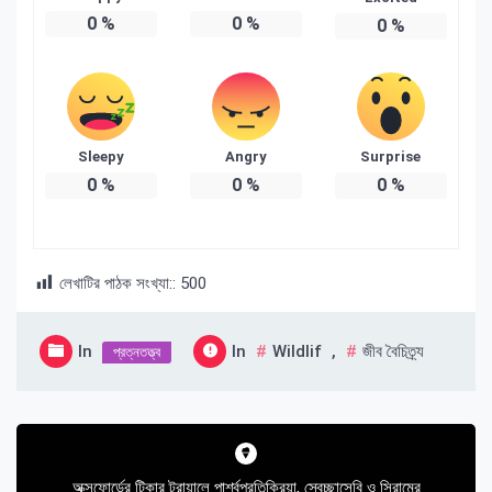
0
%
0
%
0
%
Sleepy
Angry
Surprise
0
%
0
%
0
%
লেখাটির পাঠক সংখ্যা::
500
In
In
Wildlif
,
জীব বৈচিত্র্য
প্রত্নতত্ত্ব
Post
navigation
অক্সফোর্ডের টিকার ট্রায়ালে পার্শ্বপ্রতিক্রিয়া, স্বেচ্ছাসেবি ও সিরামের