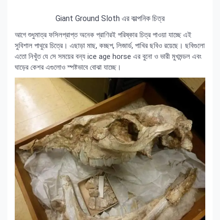
Giant Ground Sloth এর কাল্পনিক চিত্র
আগে শুধুমাত্র ফসিলপ্রাপ্ত অনেক প্রাণিরই পরিষ্কার চিত্র পাওয়া যাচ্ছে এই
সুবিশাল পাথুরে চিত্রে‍। এছাড়া মাছ, কচ্ছপ, লিজার্ড, পাখির ছবিও রয়েছে‍। ছবিগুলো
এতো নিখুঁত যে সে সময়ের বন্য ice age horse এর বুনো ও ভারী মুখমন্ডল এবং
ঘাড়ের কেশর এগুলোও স্পষ্টভাবে বোঝা যাচ্ছে‍।