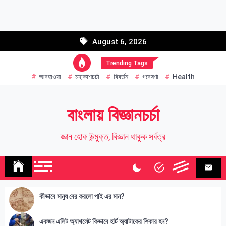
Skip
to
Email address:
content
August 6, 2026
Name
Trending Tags
আবহাওয়া
মহাকাশচর্চা
বিবর্তন
গবেষণা
Health
বাংলায় বিজ্ঞানচর্চা
জ্ঞান হোক উন্মুক্ত, বিজ্ঞান থাকুক সর্বত্র
কীভাবে মানুষ বের করলো পাই এর মান?
একজন এলিট অ্যাথলেট কিভাবে হার্ট অ্যাটাকের শিকার হন?