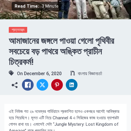
Read Time:
3 Minute
প্রত্নতত্ত্ব
আমাজানের জঙ্গলে পাওয়া গেলো পৃথিবীর
সবচেয়ে বড় পাথরে অঙ্কিত প্রাচীন
চিত্রকর্ম!
On
December 6, 2020
বাংলায় বিজ্ঞানচর্চা
এই নিউজ গত ২৯ নভেম্বর গার্ডিয়ানে প্রকাশিত হলেও একবছর আগেই আবিষ্কার
হয়ে গিয়েছিল‍। মূলত এটি নিয়ে Channel 4 এ সিরিজের কাজ হওয়ায় ব্যাপারটা
গোপন রাখা হয়‍। এমাসেই সেটা “Jungle Mystery: Lost Kingdom of
Amazon” নামে প্রচারিত হবে‍।