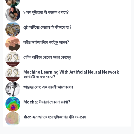
৯ মাস সুনীতারা কী করলেন ওখানে?
সেন্ট মার্টিনের কোরাল নষ্ট কীভাবে হয়?
নারীর অর্গাজম নিয়ে কতটুকু জানেন?
মেশিন লার্নিংয়ে নোবেল জয়ের নেপথ্যে
Machine Learning With Artificial Neural Network
ব্যাপারটা আসলে কেমন?
জ্ঞানেন্দ্র ঘোষ: এক বাঙালী আলোকাধার
Mocha: উচ্চারণ মোকা না মোখা?
বাঁচতে হলে জানতে হবে ভূমিকম্পের ঝুঁকি সম্বন্ধে