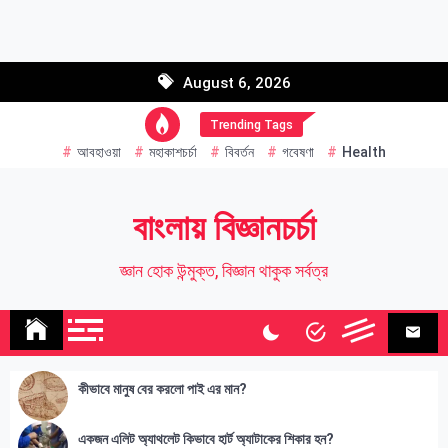
Skip
to
Email address:
content
August 6, 2026
Name
Trending Tags
আবহাওয়া
মহাকাশচর্চা
বিবর্তন
গবেষণা
Health
বাংলায় বিজ্ঞানচর্চা
জ্ঞান হোক উন্মুক্ত, বিজ্ঞান থাকুক সর্বত্র
কীভাবে মানুষ বের করলো পাই এর মান?
একজন এলিট অ্যাথলেট কিভাবে হার্ট অ্যাটাকের শিকার হন?