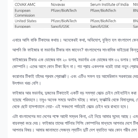
এবারে আসি বাকি টিকাদের কথায়। অনেকেরই কথা, অভিযোগ, যুক্তি হল বাংলাদেশ কেন ফ
আপনি কি ফাইজার বা মডার্নার টিকার দাম জানেন? বাংলাদেশের সাংবাদিক ভাইয়েরা কি
ফাইজারের টিকার এক ডোজের দাম ২০ ডলার, মডার্নার এক ডোজের দাম ৩২ ডলার। ফাইজার ত
কোম্পানি। এদের আগে কোন টিকা ছিল না। গত প্রায় একদশক ধরেই তারা নতুন প্রোডা
করোনার টিকাই তাঁদের প্রথম প্রোডাক্ট। এবং এটিও সফল হয় আমেরিকান সরকারের দে
উৎপাদন খরচ বেশি।
ফাইজার আর মডার্নার, দুজনের টিকাতেই একটি বড় সমস্যা কোল্ড চেইন মেইনটেইন করা
হয়েছে পরিবহনে। তবুও অনেক সময়ে অঘটন ঘটছে। কারণ, ফ্যাক্টরি থেকে বিমানবন্দর, স
থেকে ছোট হাসপাতালে নেয়া- এই সবগুলো পর্যায়েই কোল্ড চেইন ধরে রাখতে হবে।
এটা বাংলাদেশের মত দেশের পক্ষে আদৌ সম্ভব কিনা, এই নিয়ে আমার সন্দেহ আছে। এম
বায়বস্থা করে দেয়। ফাইজার তাদের পার্টনার শিপিং কোম্পানির মাধ্যমে আপনার দেশে ট
আপনার বিষয়। আমার জানামতে সেজন্য ল্যাটিন দুটি দেশ ব্যাতিত আর কোন গরীব দেশ