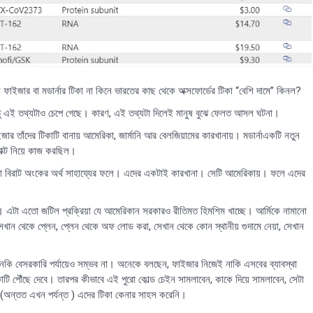
াইজার বা মডার্নার টিকা না কিনে ভারতের কাছ থেকে অক্সফোর্ডের টিকা “বেশি দামে” কিনল?
ন্তু এই তথ্যটাও চেপে গেছে। কারণ, এই তথ্যটা দিলেই মানুষ বুঝে ফেলত আসল ঘটনা।
াঁদের টিকাটি বানায় আমেরিকা, জার্মানি আর বেলজিয়ামের কারখানায়। মডার্নাএকটি নতুন
ক্ট নিয়ে কাজ করছিল।
য়া বিরাট অংকের অর্থ সাহায্যের ফলে। এদের একটাই কারখানা। সেটি আমেরিকায়। ফলে এদের
। এটা এতো জটিল প্রক্রিয়া যে আমেরিকান সরকারও রীতিমত হিমশিম খাচ্ছে। আর্মিকে নামানো
েখান থেকে প্লেন, প্লেন থেকে অফ লোড করা, সেখান থেকে কোন স্থানীয় গুদামে নেয়া, সেখান
নকি বেসরকারি পর্যায়েও সম্ভব না। অনেকে বলছেন, ফাইজার নিজেই নাকি এসবের ব্যাবস্থা
িকাটি পৌঁছে দেবে। তারপর কীভাবে এই পুরো কোল্ড চেইন সামলাবেন, কাকে দিয়ে সামলাবেন, সেটা
 (অন্তত এখন পর্যন্ত ) এদের টিকা কেনার সাহস করেনি।