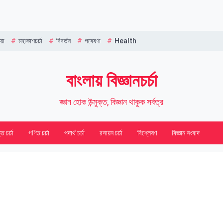
Name
য়া
মহাকাশচর্চা
বিবর্তন
গবেষণা
Health
বাংলায় বিজ্ঞানচর্চা
জ্ঞান হোক উন্মুক্ত, বিজ্ঞান থাকুক সর্বত্র
তি চর্চা
গণিত চর্চা
পদার্থ চর্চা
রসায়ন চর্চা
বিশ্লেষণ
বিজ্ঞান সংবাদ