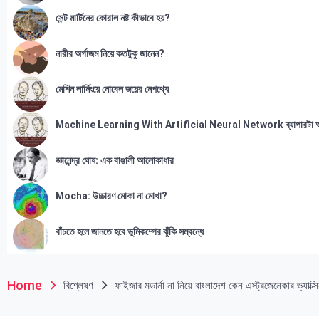
সেন্ট মার্টিনের কোরাল নষ্ট কীভাবে হয়?
নারীর অর্গাজম নিয়ে কতটুকু জানেন?
মেশিন লার্নিংয়ে নোবেল জয়ের নেপথ্যে
Machine Learning With Artificial Neural Network ব্যাপারটা 
জ্ঞানেন্দ্র ঘোষ: এক বাঙালী আলোকাধার
Mocha: উচ্চারণ মোকা না মোখা?
বাঁচতে হলে জানতে হবে ভূমিকম্পের ঝুঁকি সম্বন্ধে
Home
বিশ্লেষণ
ফাইজার মডার্না না নিয়ে বাংলাদেশ কেন এস্ট্রজেনেকার ভ্যাক্সি