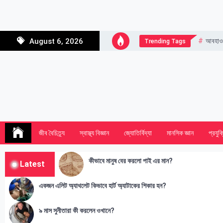
Skip
to
content
আবহাও
August 6, 2026
Trending Tags
জীব বৈচিত্র্য
স্বাস্থ্য বিজ্ঞান
জ্যোতির্বিদ্যা
মানসিক জ্ঞান
প্রযুক্
কীভাবে মানুষ বের করলো পাই এর মান?
Latest
একজন এলিট অ্যাথলেট কিভাবে হার্ট অ্যাটাকের শিকার হন?
৯ মাস সুনীতারা কী করলেন ওখানে?