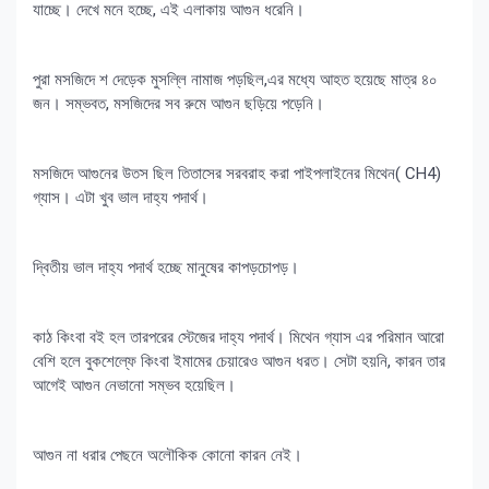
যাচ্ছে। দেখে মনে হচ্ছে, এই এলাকায় আগুন ধরেনি।
পুরা মসজিদে শ দেড়েক মুসল্লি নামাজ পড়ছিল,এর মধ্যে আহত হয়েছে মাত্র ৪০
জন। সম্ভবত, মসজিদের সব রুমে আগুন ছড়িয়ে পড়েনি।
মসজিদে আগুনের উতস ছিল তিতাসের সরবরাহ করা পাইপলাইনের মিথেন( CH4)
গ্যাস। এটা খুব ভাল দাহ্য পদার্থ।
দ্বিতীয় ভাল দাহ্য পদার্থ হচ্ছে মানুষের কাপড়চোপড়।
কাঠ কিংবা বই হল তারপরের স্টেজের দাহ্য পদার্থ। মিথেন গ্যাস এর পরিমান আরো
বেশি হলে বুকশেল্ফে কিংবা ইমামের চেয়ারেও আগুন ধরত। সেটা হয়নি, কারন তার
আগেই আগুন নেভানো সম্ভব হয়েছিল।
আগুন না ধরার পেছনে অলৌকিক কোনো কারন নেই।