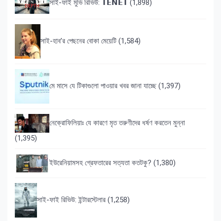
সাই-ফাই মুভি রিভিউ: 𝗧𝗘𝗡𝗘𝗧
(1,898)
সাই-হাব’র পেছনের বোকা মেয়েটি
(1,584)
মে মাসে যে টিকাগুলো পাওয়ার খবর জানা যাচ্ছে
(1,397)
নেক্রোফিলিয়াঃ যে কারণে মৃত তরুণীদের ধর্ষণ করতেন মুন্না
(1,395)
ইউরেনিয়ামসহ গ্রেফতারের সত্যতা কতটকু?
(1,380)
সাই-ফাই রিভিউ: ইন্টারস্টেলার
(1,258)