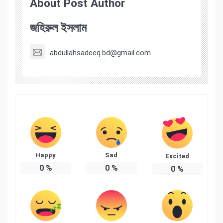
About Post Author
জহিরুল ইসলাম
abdullahsadeeq.bd@gmail.com
Happy
Sad
Excited
0
%
0
%
0
%