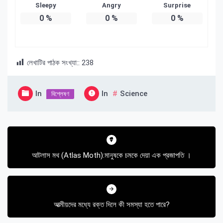
Sleepy
Angry
Surprise
0
%
0
%
0
%
লেখাটির পাঠক সংখ্যা::
238
In
In
Science
বিশ্লেষণ
Post
navigation
আটলাস মথ (Atlas Moth):মানুষকে চমকে দেয়া এক প্রজাপতি ।
আত্মীয়দের মধ্যে রক্ত দিলে কী সমস্যা হতে পারে?