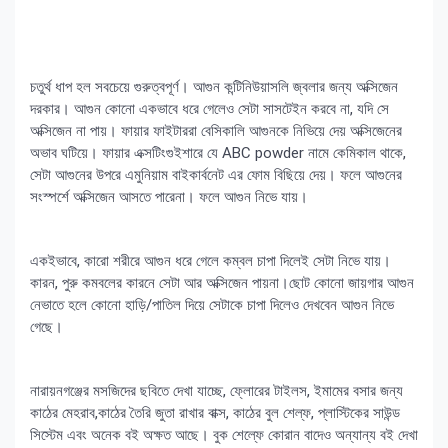
চতুর্থ ধাপ হল সবচেয়ে গুরুত্বপূর্ণ। আগুন কন্টিনিউয়াসলি জ্বলার জন্য অক্সিজেন
দরকার। আগুন কোনো একভাবে ধরে গেলেও সেটা সাসটেইন করবে না, যদি সে
অক্সিজেন না পায়। ফায়ার ফাইটাররা বেসিকালি আগুনকে নিভিয়ে দেয় অক্সিজেনের
অভাব ঘটিয়ে। ফায়ার এক্সটিংগুইশারে যে ABC powder নামে কেমিকাল থাকে,
সেটা আগুনের উপরে এমুনিয়াম বাইকার্বনেট এর ফোম বিছিয়ে দেয়। ফলে আগুনের
সংস্পর্শে অক্সিজেন আসতে পারেনা। ফলে আগুন নিভে যায়।
একইভাবে, কারো শরীরে আগুন ধরে গেলে কম্বল চাপা দিলেই সেটা নিভে যায়।
কারন, পুরু কমবলের কারনে সেটা আর অক্সিজেন পায়না।ছোট কোনো জায়গার আগুন
নেভাতে হলে কোনো হাড়ি/পাতিল দিয়ে সেটাকে চাপা দিলেও দেখবেন আগুন নিভে
গেছে।
নারায়নগঞ্জের মসজিদের ছবিতে দেখা যাচ্ছে, ফ্লোরের টাইলস, ইমামের বসার জন্য
কাঠের মেহরাব,কাঠের তৈরি জুতা রাখার বাক্স, কাঠের বুল শেল্ফ, প্লাস্টিকের সাউন্ড
সিস্টেম এবং অনেক বই অক্ষত আছে। বুক শেল্ফে কোরান বাদেও অন্যান্য বই দেখা