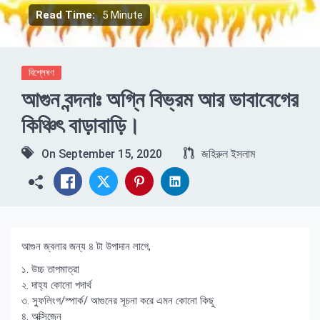
Read Time:
5 Minute
বিশ্লেষণ
আগুন বন্দনাঃ অগ্নি বিভ্রম আর ভাবাবেগের
কিঞ্চিৎ বাড়াবাড়ি।
On
September 15, 2020
জহিরুল ইসলাম
আগুন জ্বলার জন্য ৪ টা উপাদান লাগে,
১. উচ্চ তাপমাত্রা
২. দাহ্য কোনো পদার্থ
৩. স্ফুলিংগ/স্পার্ক/ আগুনের সূচনা করে এমন কোনো কিছু
৪. অক্সিজেন