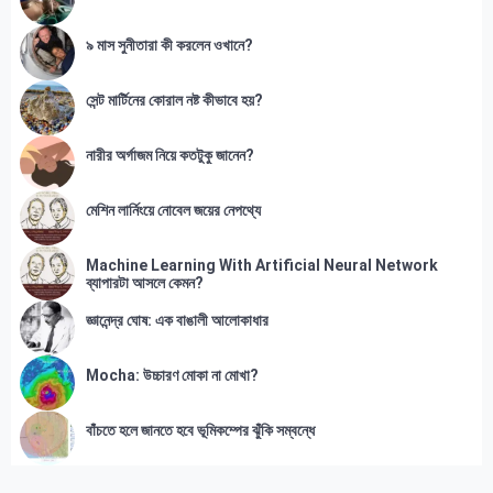
৯ মাস সুনীতারা কী করলেন ওখানে?
সেন্ট মার্টিনের কোরাল নষ্ট কীভাবে হয়?
নারীর অর্গাজম নিয়ে কতটুকু জানেন?
মেশিন লার্নিংয়ে নোবেল জয়ের নেপথ্যে
Machine Learning With Artificial Neural Network
ব্যাপারটা আসলে কেমন?
জ্ঞানেন্দ্র ঘোষ: এক বাঙালী আলোকাধার
Mocha: উচ্চারণ মোকা না মোখা?
বাঁচতে হলে জানতে হবে ভূমিকম্পের ঝুঁকি সম্বন্ধে