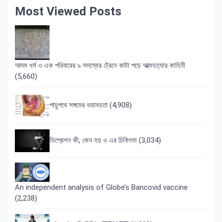
Most Viewed Posts
আদম ধর্ম ও এক পরিবারের ৯ সদস্যের ট্রেনে কাটা পড়ে আত্মহত্যার কাহিনী
(5,660)
পায়ুপথে সঙ্গমের ভয়াবহতা
(4,908)
ডিপ্রেশন কী, কেন হয় ও এর চিকিৎসা
(3,034)
An independent analysis of Globe’s Bancovid vaccine
(2,238)