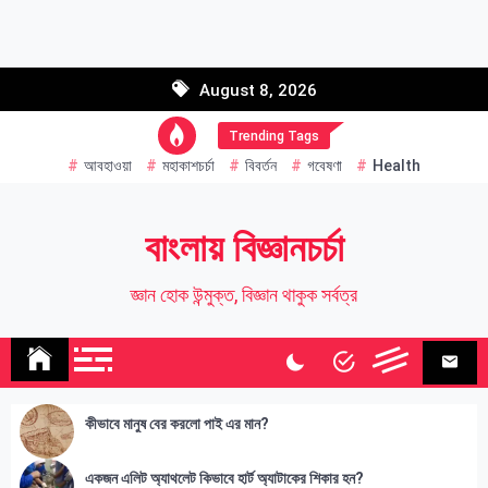
Skip
to
Email address:
content
August 8, 2026
Name
Trending Tags
আবহাওয়া
মহাকাশচর্চা
বিবর্তন
গবেষণা
Health
বাংলায় বিজ্ঞানচর্চা
জ্ঞান হোক উন্মুক্ত, বিজ্ঞান থাকুক সর্বত্র
কীভাবে মানুষ বের করলো পাই এর মান?
একজন এলিট অ্যাথলেট কিভাবে হার্ট অ্যাটাকের শিকার হন?