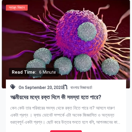
স্বাস্থ্য বিজ্ঞান
Read Time:
6 Minute
On
September 20, 2020
বাংলায় বিজ্ঞানচর্চা
আত্মীয়দের মধ্যে রক্ত দিলে কী সমস্যা হতে পারে?
কেন কেউ তার পরিবারের সদস্য থেকে রক্ত নিতে পারে না? আসলে দারুণ
একটা প্রশ্ন । ব্লাড ডোনেট সম্পর্কে এটা অনেক জিজ্ঞাসিত ও অত্যন্ত
গুরত্বপূর্ন একটা প্রশ্ন। ছোট করে উত্তর শুনতে হলে বলি, আপনজনের কাছ
থেকে রক্ত নিলে “transfusion-associated graft versus