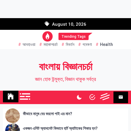
Skip
to
Email address:
content
August 10, 2026
Name
Trending Tags
আবহাওয়া
মহাকাশচর্চা
বিবর্তন
গবেষণা
Health
বাংলায় বিজ্ঞানচর্চা
জ্ঞান হোক উন্মুক্ত, বিজ্ঞান থাকুক সর্বত্র
কীভাবে মানুষ বের করলো পাই এর মান?
একজন এলিট অ্যাথলেট কিভাবে হার্ট অ্যাটাকের শিকার হন?