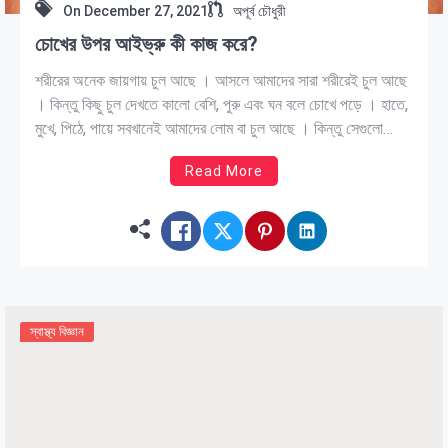
On
December 27, 2021
অপূর্ব চৌধুরী
চোখের উপর আইভ্রু কী কাজ করে?
শরীরের অনেক জায়গায় চুল আছে । আসলে আমাদের সারা শরীরেই চুল আছে
। কিন্তু কিছু চুল দেখতে কালো বেশি, পুরু এবং ঘন বলে চোখে পড়ে । হাতে,
মুখে, পিঠে, পায়ে সবখানেই আমাদের লোম বা চুল আছে । কিন্তু সেগুলো
পাতলা, ছোট, ধূসর রঙের এবং ঘন নয় বলে চোখে পড়ে না […]
Read More
স্বাস্থ্য বিজ্ঞান