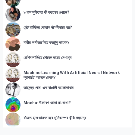
৯ মাস সুনীতারা কী করলেন ওখানে?
সেন্ট মার্টিনের কোরাল নষ্ট কীভাবে হয়?
নারীর অর্গাজম নিয়ে কতটুকু জানেন?
মেশিন লার্নিংয়ে নোবেল জয়ের নেপথ্যে
Machine Learning With Artificial Neural Network
ব্যাপারটা আসলে কেমন?
জ্ঞানেন্দ্র ঘোষ: এক বাঙালী আলোকাধার
Mocha: উচ্চারণ মোকা না মোখা?
বাঁচতে হলে জানতে হবে ভূমিকম্পের ঝুঁকি সম্বন্ধে