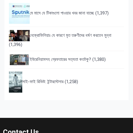
মে মাসে যে টিকাগুলো পাওয়ার খবর জানা যাচ্ছে
(1,397)
নেক্রোফিলিয়াঃ যে কারণে মৃত তরুণীদের ধর্ষণ করতেন মুন্না
(1,396)
ইউরেনিয়ামসহ গ্রেফতারের সত্যতা কতটকু?
(1,380)
সাই-ফাই রিভিউ: ইন্টারস্টেলার
(1,258)
Contact Us