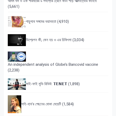
আদম ধর্ম ও এক পরিবারের ৯ সদস্যের ট্রেনে কাটা পড়ে আত্মহত্যার কাহিনী
(5,661)
পায়ুপথে সঙ্গমের ভয়াবহতা
(4,910)
ডিপ্রেশন কী, কেন হয় ও এর চিকিৎসা
(3,034)
An independent analysis of Globe’s Bancovid vaccine
(2,238)
সাই-ফাই মুভি রিভিউ: 𝗧𝗘𝗡𝗘𝗧
(1,898)
সাই-হাব’র পেছনের বোকা মেয়েটি
(1,584)