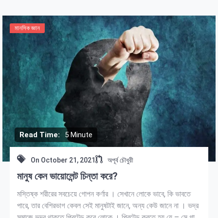
মানসিক জ্ঞান
Read Time:
5 Minute
On
October 21, 2021
অপূর্ব চৌধুরী
মানুষ কেন ভায়োলেন্ট চিন্তা করে?
মস্তিষ্ক শরীরের সবচেয়ে গোপন কর্ণার । সেখানে লোকে ভাবে, কি ভাবতে
পারে, তার বেশিরভাগ কেবল সেই মানুষটাই জানে, অন্য কেউ জানে না । ভদ্র
সমাজে ভদ্র থাকতে প্রিটেন্ড করে লোকে । প্রিটেন্ড করতে হয় যে – সে গালি