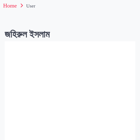
Home
User
জহিরুল ইসলাম
জহিরুল
ইসলাম
Posts
Comments
আদম ধর্ম ও এক পরিবারের ৯ সদস্যের ট্রেনে কাটা পড়ে
আত্মহত্যার কাহিনী