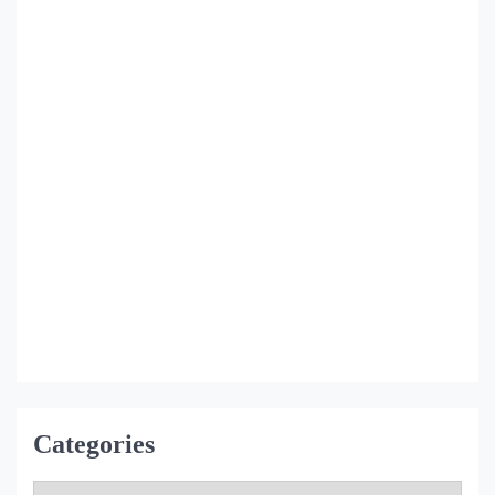
6 years ago
in:
মানসিক জ্ঞান
no comments
load more posts
Categories