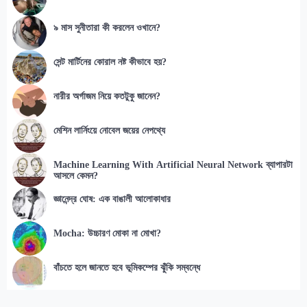
৯ মাস সুনীতারা কী করলেন ওখানে?
সেন্ট মার্টিনের কোরাল নষ্ট কীভাবে হয়?
নারীর অর্গাজম নিয়ে কতটুকু জানেন?
মেশিন লার্নিংয়ে নোবেল জয়ের নেপথ্যে
Machine Learning With Artificial Neural Network ব্যাপারটা
আসলে কেমন?
জ্ঞানেন্দ্র ঘোষ: এক বাঙালী আলোকাধার
Mocha: উচ্চারণ মোকা না মোখা?
বাঁচতে হলে জানতে হবে ভূমিকম্পের ঝুঁকি সম্বন্ধে