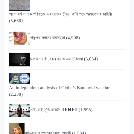
আদম ধর্ম ও এক পরিবারের ৯ সদস্যের ট্রেনে কাটা পড়ে আত্মহত্যার কাহিনী
(5,660)
পায়ুপথে সঙ্গমের ভয়াবহতা
(4,908)
ডিপ্রেশন কী, কেন হয় ও এর চিকিৎসা
(3,034)
An independent analysis of Globe’s Bancovid vaccine
(2,238)
সাই-ফাই মুভি রিভিউ: 𝗧𝗘𝗡𝗘𝗧
(1,898)
সাই-হাব’র পেছনের বোকা মেয়েটি
(1,584)