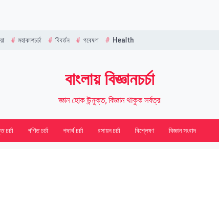
Name
য়া
মহাকাশচর্চা
বিবর্তন
গবেষণা
Health
বাংলায় বিজ্ঞানচর্চা
জ্ঞান হোক উন্মুক্ত, বিজ্ঞান থাকুক সর্বত্র
তি চর্চা
গণিত চর্চা
পদার্থ চর্চা
রসায়ন চর্চা
বিশ্লেষণ
বিজ্ঞান সংবাদ