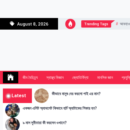
Skip
to
content
আবহাও
August 8, 2026
Trending Tags
জীব বৈচিত্র্য
স্বাস্থ্য বিজ্ঞান
জ্যোতির্বিদ্যা
মানসিক জ্ঞান
প্রযুক্
কীভাবে মানুষ বের করলো পাই এর মান?
Latest
একজন এলিট অ্যাথলেট কিভাবে হার্ট অ্যাটাকের শিকার হন?
৯ মাস সুনীতারা কী করলেন ওখানে?