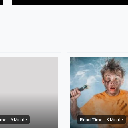
ime:
5 Minute
Read Time:
3 Minute