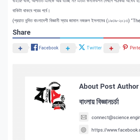
বাইরে! থাক, আপাতত এদিকে আর যাচ্ছি না! এতটা কনফিউশন দেখলে পাঠকরা অধৈর্য হয়ে
বাকিটা থাকবে পরের পর্বে।
(প্রয়াত নন্দিত বাংলাদেশী বিজ্ঞানী স্যার জামাল নজরুল ইসলামের (১৯৩৯-২০১৩
Share
Facebook
Twitter
Pint
About Post Author
বাংলায় বিজ্ঞানচর্চা
connect@science.engin
https://www.facebook.