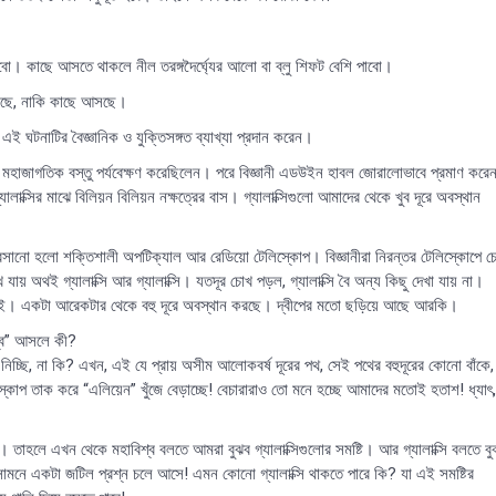
বো। কাছে আসতে থাকলে নীল তরঙ্গদৈর্ঘ্যের আলো বা ব্লু শিফট বেশি পাবো।
সরছে, নাকি কাছে আসছে।
 এই ঘটনাটির বৈজ্ঞানিক ও যুক্তিসঙ্গত ব্যাখ্যা প্রদান করেন।
মহাজাগতিক বস্তু পর্যবেক্ষণ করেছিলেন। পরে বিজ্ঞানী এডউইন হাবল জোরালোভাবে প্রমাণ করেন
্সির মাঝে বিলিয়ন বিলিয়ন নক্ষত্রের বাস। গ্যালাক্সিগুলো আমাদের থেকে খুব দূরে অবস্থান
। বসানো হলো শক্তিশালী অপটিক্যাল আর রেডিয়ো টেলিস্কোপ। বিজ্ঞানীরা নিরন্তর টেলিস্কোপে 
যায় অথই গ্যালাক্সি আর গ্যালাক্সি। যতদূর চোখ পড়ল, গ্যালাক্সি বৈ অন্য কিছু দেখা যায় না।
ঁটে নেই। একটা আরেকটার থেকে বহু দূরে অবস্থান করছে। দ্বীপের মতো ছড়িয়ে আছে আরকি।
শ্ব” আসলে কী?
িই ধরে নিচ্ছি, না কি? এখন, এই যে প্রায় অসীম আলোকবর্ষ দূরের পথ, সেই পথের বহুদূরের কোনো বাঁকে,
স্কোপ তাক করে “এলিয়েন” খুঁজে বেড়াচ্ছে! বেচারারাও তো মনে হচ্ছে আমাদের মতোই হতাশ! ধ্যাৎ,
ব। তাহলে এখন থেকে মহাবিশ্ব বলতে আমরা বুঝব গ্যালাক্সিগুলোর সমষ্টি। আর গ্যালাক্সি বলতে বু
সামনে একটা জটিল প্রশ্ন চলে আসে! এমন কোনো গ্যালাক্সি থাকতে পারে কি? যা এই সমষ্টির