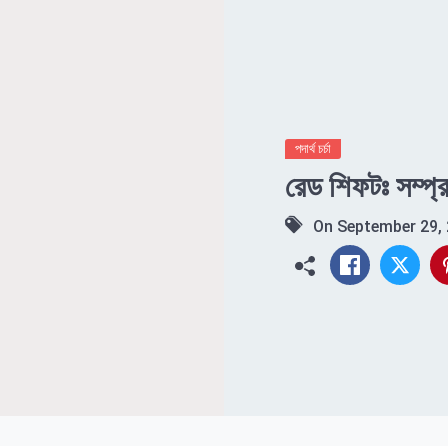
পদার্থ চর্চা
রেড শিফটঃ সম্প্
On
September 29,