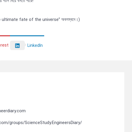
 গালি দিয়ে বসতে পারে!
) “The ultimate fate of the universe” অবলম্বনে।)
erest
LinkedIn
eerdiary.com
com/groups/ScienceStudy.EngineersDiary/