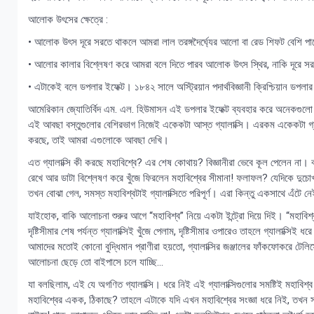
আলোক উৎসের ক্ষেত্রে :
• আলোক উৎস দূরে সরতে থাকলে আমরা লাল তরঙ্গদৈর্ঘ্যের আলো বা রেড শিফট বেশি পা
• আলোর কালার বিশ্লেষণ করে আমরা বলে দিতে পারব আলোক উৎস স্থির, নাকি দূরে 
• এটাকেই বলে ডপলার ইফেক্ট। ১৮৪২ সালে অস্ট্রিয়ান পদার্থবিজ্ঞানী ক্রিশ্চিয়ান ডপলার
আমেরিকান জ্যোতির্বিদ এম. এল. হিউমাসন এই ডপলার ইফেক্ট ব্যবহার করে অনেকগুলো 
এই আবছা বস্তুগুলোর বেশিরভাগ নিজেই একেকটা আস্ত গ্যালাক্সি। এরকম একেকটা গ্যালাক
করছে, তাই আমরা এগুলোকে আবছা দেখি।
এত গ্যালাক্সি কী করছে মহাবিশ্বে? এর শেষ কোথায়? বিজ্ঞানীরা ভেবে কূল পেলেন না
রেখে আর ডাটা বিশ্লেষণ করে খুঁজে ফিরলেন মহাবিশ্বের সীমানা! ফলাফল? যেদিকে দুচোখ 
তখন বোঝা গেল, সমস্ত মহাবিশ্বটাই গ্যালাক্সিতে পরিপূর্ণ। এরা কিন্তু একসাথে এ
যাইহোক, বাকি আলোচনা শুরুর আগে “মহাবিশ্ব” নিয়ে একটা ইন্ট্রো দিয়ে দিই। “মহাবি
দৃষ্টিসীমার শেষ পর্যন্ত গ্যালাক্সিই খুঁজে পেলাম, দৃষ্টিসীমার ওপারেও তাহলে গ্যালাক্স
আমাদের মতোই কোনো বুদ্ধিমান প্রাণীরা হয়তো, গ্যালাক্সির জঞ্জালের ফাঁকফোকরে টেলি
আলোচনা ছেড়ে তো বাইপাসে চলে যাচ্ছি…
যা বলছিলাম, এই যে অগণিত গ্যালাক্সি। ধরে নিই এই গ্যালাক্সিগুলোর সমষ্টিই মহাবিশ্
মহাবিশ্বের একক, ঠিকাছে? তাহলে এটাকে যদি এখন মহাবিশ্বের সংজ্ঞা ধরে নিই, তখন 