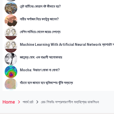
সেন্ট মার্টিনের কোরাল নষ্ট কীভাবে হয়?
নারীর অর্গাজম নিয়ে কতটুকু জানেন?
মেশিন লার্নিংয়ে নোবেল জয়ের নেপথ্যে
Machine Learning With Artificial Neural Network ব্যাপারটা 
জ্ঞানেন্দ্র ঘোষ: এক বাঙালী আলোকাধার
Mocha: উচ্চারণ মোকা না মোখা?
বাঁচতে হলে জানতে হবে ভূমিকম্পের ঝুঁকি সম্বন্ধে
Home
পদার্থ চর্চা
রেড শিফটঃ সম্প্রসারণশীল মহাবিশ্বের ডাকপিওন