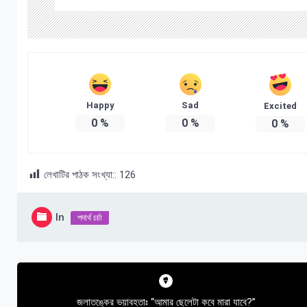
Happy
Sad
Excited
0
%
0
%
0
%
লেখাটির পাঠক সংখ্যা::
126
In
পদার্থ চর্চা
Post
navigation
জলাতঙ্কের ভয়াবহতাঃ “আমার ছেলেটা কবে মারা যাবে?”