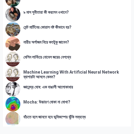
৯ মাস সুনীতারা কী করলেন ওখানে?
সেন্ট মার্টিনের কোরাল নষ্ট কীভাবে হয়?
নারীর অর্গাজম নিয়ে কতটুকু জানেন?
মেশিন লার্নিংয়ে নোবেল জয়ের নেপথ্যে
Machine Learning With Artificial Neural Network
ব্যাপারটা আসলে কেমন?
জ্ঞানেন্দ্র ঘোষ: এক বাঙালী আলোকাধার
Mocha: উচ্চারণ মোকা না মোখা?
বাঁচতে হলে জানতে হবে ভূমিকম্পের ঝুঁকি সম্বন্ধে