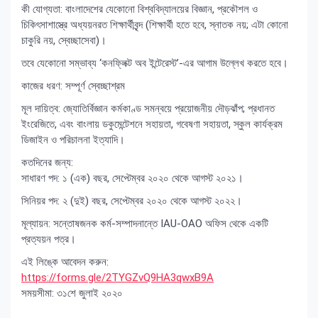
কী যোগ্যতা: বাংলাদেশের যেকোনো বিশ্ববিদ্যালয়ের বিজ্ঞান, প্রকৌশল ও
চিকিৎসাশাস্ত্রে অধ্যয়নরত শিক্ষার্থীবৃন্দ (শিক্ষার্থী হতে হবে, স্নাতক নয়; এটা কোনো
চাকুরি নয়, স্বেচ্ছাসেবা)।
তবে যেকোনো সম্ভাব্য ‘কনফ্লিক্ট অব ইন্টেরেস্ট’-এর আগাম উল্লেখ করতে হবে।
কাজের ধরণ: সম্পূর্ণ স্বেচ্ছাশ্রম
মূল দায়িত্ব: জ্যোতির্বিজ্ঞান কর্মকাণ্ড সমন্বয়ে প্রয়োজনীয় দৌড়ঝাঁপ; প্রধানত
ইংরেজিতে, এবং বাংলায় ডকুমেন্টেশনে সহায়তা, গবেষণা সহায়তা, স্কুল কার্যক্রম
ডিজাইন ও পরিচালনা ইত্যাদি।
কতদিনের জন্য:
সাধারণ পদ: ১ (এক) বছর, সেপ্টেম্বর ২০২০ থেকে আগস্ট ২০২১।
সিনিয়র পদ: ২ (দুই) বছর, সেপ্টেম্বর ২০২০ থেকে আগস্ট ২০২২।
মূল্যায়ন: সন্তোষজনক কর্ম-সম্পাদনান্তে IAU-OAO অফিস থেকে একটি
প্রত্যয়ন পত্র।
এই লিঙ্কে আবেদন করুন:
https://forms.gle/2TYGZvQ9HA3qwxB9A
সময়সীমা: ৩১শে জুলাই ২০২০