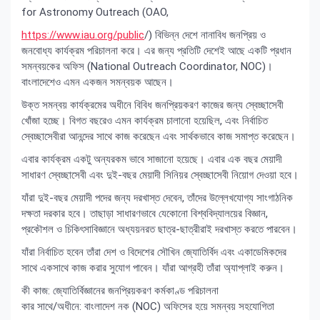
for Astronomy Outreach (OAO,
https://www.iau.org/public
/) বিভিন্ন দেশে নানাবিধ জনপ্রিয় ও
জনবোধ্য কার্যক্রম পরিচালনা করে। এর জন্য প্রতিটি দেশেই আছে একটি প্রধান
সমন্বয়কের অফিস (National Outreach Coordinator, NOC)।
বাংলাদেশেও এমন একজন সমন্বয়ক আছেন।
উক্ত সমন্বয় কার্যক্রমের অধীনে বিবিধ জনপ্রিয়করণ কাজের জন্য স্বেচ্ছাসেবী
খোঁজা হচ্ছে। বিগত বছরেও এমন কার্যক্রম চালানো হয়েছিল, এবং নির্বাচিত
স্বেচ্ছাসেবীরা আনন্দের সাথে কাজ করেছেন এবং সার্থকভাবে কাজ সমাপ্ত করেছেন।
এবার কার্যক্রম একটু অন্যরকম ভাবে সাজানো হয়েছে। এবার এক বছর মেয়াদী
সাধারণ স্বেচ্ছাসেবী এবং দুই-বছর মেয়াদী সিনিয়র স্বেচ্ছাসেবী নিয়োগ দেওয়া হবে।
যাঁরা দুই-বছর মেয়াদী পদের জন্য দরখাস্ত দেবেন, তাঁদের উল্লেখযোগ্য সাংগাঠনিক
দক্ষতা দরকার হবে। তাছাড়া সাধারণভাবে যেকোনো বিশ্ববিদ্যালয়ের বিজ্ঞান,
প্রকৌশল ও চিকিৎসাবিজ্ঞানে অধ্যয়নরত ছাত্র-ছাত্রীরাই দরখাস্ত করতে পারবেন।
যাঁরা নির্বাচিত হবেন তাঁরা দেশ ও বিদেশের সৌখিন জ্যোতির্বিদ এবং একাডেমিকদের
সাথে একসাথে কাজ করার সুযোগ পাবেন। যাঁরা আগ্রহী তাঁরা অ্যাপ্লাই করুন।
কী কাজ: জ্যোতির্বিজ্ঞানের জনপ্রিয়করণ কর্মকাণ্ড পরিচালনা
কার সাথে/অধীনে: বাংলাদেশ নক (NOC) অফিসের হয়ে সমন্বয় সহযোগিতা