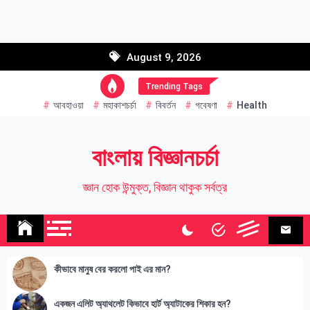
Skip
to
Email address:
content
August 9, 2026
Name
Trending Tags
আবহাওয়া
মহাকাশচর্চা
বিবর্তন
গবেষণা
Health
বাংলায় বিজ্ঞানচর্চা
জ্ঞান হোক উন্মুক্ত, বিজ্ঞান থাকুক সর্বত্র
কীভাবে মানুষ বের করলো পাই এর মান?
একজন এলিট অ্যাথলেট কিভাবে হার্ট অ্যাটাকের শিকার হন?