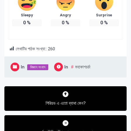
Sleepy
Angry
Surprise
0
%
0
%
0
%
লেখাটির পাঠক সংখ্যা::
260
In
In
মহাকাশচর্চা
বিজ্ঞান সংবাদ
Post
navigation
পিরিয়ড এ এতো ব্যাথা কেন?