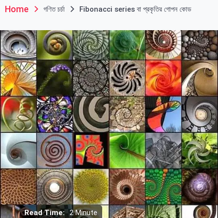
Home
গণিত চর্চা
Fibonacci series বা প্রকৃতির গোপন কোড
Read Time:
2 Minute