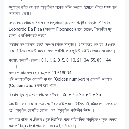
শুধুমাত্র গণিত নয় বরং প্রকৃতিরও অনেক জটিল রহস্যে উন্মোচন ঘটাতে সক্ষম বলে
অনেকের ধারণা।
স্বয়ং ফিবোনাচ্চি রাশিমালার আবিষ্কারক ত্রয়োদশ শতাব্দীর বিখ্যাত গণিতবিদ
Leonardo Da Pisa (ডাকনাম Fibonacci) বলে গেছেন, “প্রকৃতির মূল
রহস্য এ রাশিমালাতে আছে”।
ফিবোনা হল আসলে একটা সিম্পল সিরিজ নাম্বার। এ সিরিজটি শুরু হয় 0 থেকে
এবং সিরিজের পরবর্তী সংখ্যা গুলো প্রতিটি তার পূর্ববর্তী দুইটি সংখ্যার যোগফল।
সুতরাং, ক্রমটি এরকম : 0,1, 1, 2, 3, 5, 8, 13, 21, 34, 55, 89, 144
…….।
সংখ্যাগুলোর মধ্যেকার অনুপাত ( 1.618034 )
এই অনুপাতটিকে সোনালী সংখ্যা (Golden number) বা সোনালী অনুপাত
(Golden ratio ) বলা হয়ে থাকে।
ফিবোনাক্কি ক্রমের গাণিতিক সমীকরণ: Xn + 2 = Xn + 1 + Xn
উচ্চ বিদ্যালয় এবং স্নাতক শ্রেণীর একটি প্রধান ভিত্তি এই সমীকরণ। একে বলা
হয় “প্রকৃতির গোপনীয় কোড,” এবং “প্রকৃতির সর্বজনীন নিয়ম”।
বলা হয়ে থাকে যে ,গিজার গ্রেট পিরামিড থেকে আইকনিক সামুদ্রিক শামুক পর্যন্ত
সমস্ত কিছুর মাত্রা পরিচালনা করে এই সমীকরণ।