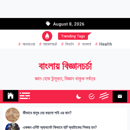
Skip
to
Email address:
content
August 8, 2026
Name
Trending Tags
আবহাওয়া
মহাকাশচর্চা
বিবর্তন
গবেষণা
Health
বাংলায় বিজ্ঞানচর্চা
জ্ঞান হোক উন্মুক্ত, বিজ্ঞান থাকুক সর্বত্র
কীভাবে মানুষ বের করলো পাই এর মান?
একজন এলিট অ্যাথলেট কিভাবে হার্ট অ্যাটাকের শিকার হন?