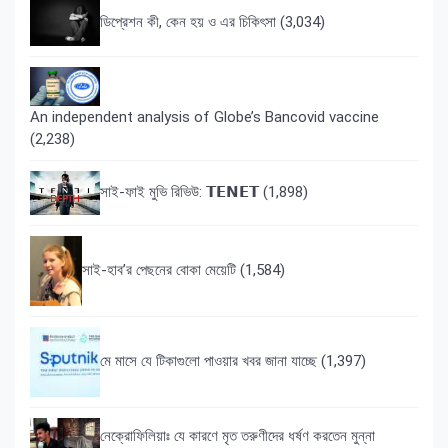
ডিপ্রেশন কী, কেন হয় ও এর চিকিৎসা
(3,034)
An independent analysis of Globe’s Bancovid vaccine
(2,238)
সাই-ফাই মুভি রিভিউ: 𝗧𝗘𝗡𝗘𝗧
(1,898)
সাই-হাব’র পেছনের বোকা মেয়েটি
(1,584)
মে মাসে যে টিকাগুলো পাওয়ার খবর জানা যাচ্ছে
(1,397)
নেক্রোফিলিয়াঃ যে কারণে মৃত তরুণীদের ধর্ষণ করতেন মুন্না