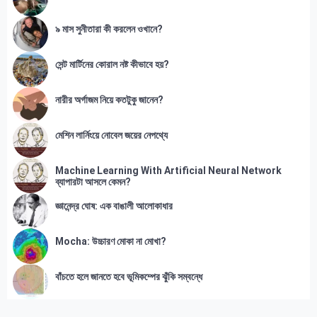
৯ মাস সুনীতারা কী করলেন ওখানে?
সেন্ট মার্টিনের কোরাল নষ্ট কীভাবে হয়?
নারীর অর্গাজম নিয়ে কতটুকু জানেন?
মেশিন লার্নিংয়ে নোবেল জয়ের নেপথ্যে
Machine Learning With Artificial Neural Network
ব্যাপারটা আসলে কেমন?
জ্ঞানেন্দ্র ঘোষ: এক বাঙালী আলোকাধার
Mocha: উচ্চারণ মোকা না মোখা?
বাঁচতে হলে জানতে হবে ভূমিকম্পের ঝুঁকি সম্বন্ধে