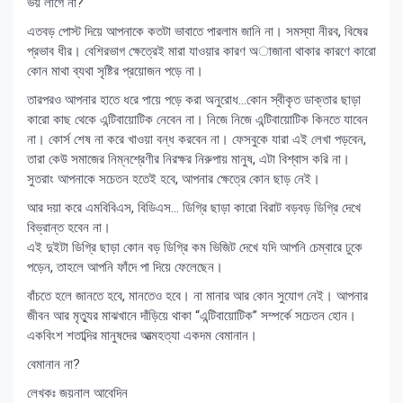
ভয় লাগে না?
এতবড় পোস্ট দিয়ে আপনাকে কতটা ভাবাতে পারলাম জানি না। সমস্যা নীরব, বিষের
প্রভাব ধীর। বেশিরভাগ ক্ষেত্রেই মারা যাওয়ার কারণ অাজানা থাকার কারণে কারো
কোন মাথা ব্যথা সৃষ্টির প্রয়োজন পড়ে না।
তারপরও আপনার হাতে ধরে পায়ে পড়ে করা অনুরোধ…কোন স্বীকৃত ডাক্তার ছাড়া
কারো কাছ থেকে এন্টিবায়োটিক নেবেন না। নিজে নিজে এন্টিবায়োটিক কিনতে যাবেন
না। কোর্স শেষ না করে খাওয়া বন্ধ করবেন না। ফেসবুকে যারা এই লেখা পড়বেন,
তারা কেউ সমাজের নিম্নশ্রেণীর নিরক্ষর নিরুপায় মানুষ, এটা বিশ্বাস করি না।
সুতরাং আপনাকে সচেতন হতেই হবে, আপনার ক্ষেত্রে কোন ছাড় নেই।
আর দয়া করে এমবিবিএস, বিডিএস… ডিগ্রি ছাড়া কারো বিরাট বড়বড় ডিগ্রি দেখে
বিভ্রান্ত হবেন না।
এই দুইটা ডিগ্রি ছাড়া কোন বড় ডিগ্রি কম ভিজিট দেখে যদি আপনি চেম্বারে ঢুকে
পড়েন, তাহলে আপনি ফাঁদে পা দিয়ে ফেলেছেন।
বাঁচতে হলে জানতে হবে, মানতেও হবে। না মানার আর কোন সুযোগ নেই। আপনার
জীবন আর মৃত্যুর মাঝখানে দাঁড়িয়ে থাকা “এন্টিবায়োটিক” সম্পর্কে সচেতন হোন।
একবিংশ শতাব্দির মানুষদের আত্মহত্যা একদম বেমানান।
বেমানান না?
লেখকঃ জয়নাল আবেদিন