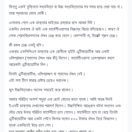
কিন্তু একই যুক্তিতে মধ্যবিত্ত বা উচ্চ মধ্যবিত্তদের সব সময় ছাড় দেয়া যায় না।
তারা স্বভাবের দোষে দোষী।
এলাকায় গেলে এক ডাক্তার ভাইয়ের চেম্বারে বসে আড্ডা দিই।
একদিন দেখলাম ঐ ভাই এক ফার্মেসীওয়ালার বিরুদ্ধে বিচার বসিয়েছেন। কারণ ঐ
লোক প্রেসক্রিপশনের ঔষধ চেঞ্জ করে ফেলে। কোম্পানী না, ডিরেক্ট গ্রুপ চেঞ্জ।
কী রকম চেঞ্জ একটু বলি।
একবার এফসিপিএস ডাক্তার এক রোগীকে দুইটা এন্টিবায়োটিক আর একটা
ওমিপ্রাজল (গ্যাসের ঔষধ আর কী) দিলেন। ফার্মেসীওয়ালা ওমেপ্রাজল বদলে
আরেকটা এন্টিবায়োটিক দিল।
তিনটা এন্টিবায়োটিক, ওমিপ্রাজল বা গ্যাসের ঔষধ নেই।
এটা গলা টিপে মারার চেষ্টার চেয়েও ভয়ানক।
ভুল উচ্চবিত্তরাও অনেক সময়েই করে থাকেন।
আমার পরিচিত অনার্স পড়ুয়া এক ছোট বোনের কানে ব্যথা। আমি পরের দিনই
ইএনটি ডাক্তার দেখানোর পরামর্শ দিলেন। উচ্চশিক্ষিত আঙ্কেল ঘটনা শুনলেন এবং
দৌড় মেরে উনার পরিচিত ফার্মেসীতে চলে গেলেন। ফার্মেসীতে বসে চা খেয়ে তিনটা
এন্টিবায়োটিক আর একটা পেইন কিলার সমেত ৮০০ টাকার ঔষধ নিয়ে ফিরলেন।
ব্যথা একদিনেই উড়ে চলে গেল।
তবে সমস্যা রোগীর শরীর দুর্বল হয়ে গেছে। খেতেও পারছে না।