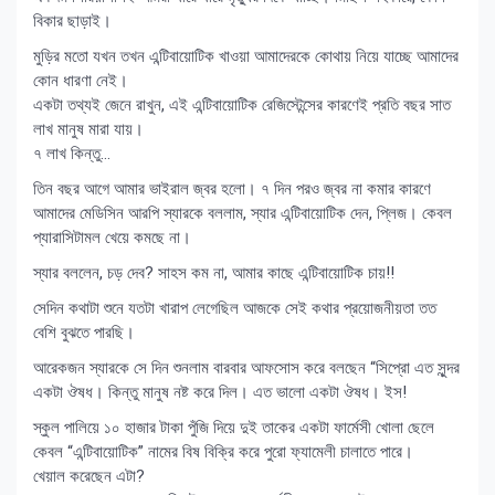
বিকার ছাড়াই।
মুড়ির মতো যখন তখন এন্টিবায়োটিক খাওয়া আমাদেরকে কোথায় নিয়ে যাচ্ছে আমাদের
কোন ধারণা নেই।
একটা তথ্যই জেনে রাখুন, এই এন্টিবায়োটিক রেজিস্টেন্সের কারণেই প্রতি বছর সাত
লাখ মানুষ মারা যায়।
৭ লাখ কিন্তু…
তিন বছর আগে আমার ভাইরাল জ্বর হলো। ৭ দিন পরও জ্বর না কমার কারণে
আমাদের মেডিসিন আরপি স্যারকে বললাম, স্যার এন্টিবায়োটিক দেন, প্লিজ। কেবল
প্যারাসিটামল খেয়ে কমছে না।
স্যার বললেন, চড় দেব? সাহস কম না, আমার কাছে এন্টিবায়োটিক চায়!!
সেদিন কথাটা শুনে যতটা খারাপ লেগেছিল আজকে সেই কথার প্রয়োজনীয়তা তত
বেশি বুঝতে পারছি।
আরেকজন স্যারকে সে দিন শুনলাম বারবার আফসোস করে বলছেন “সিপ্রো এত সুন্দর
একটা ঔষধ। কিন্তু মানুষ নষ্ট করে দিল। এত ভালো একটা ঔষধ। ইস!
স্কুল পালিয়ে ১০ হাজার টাকা পুঁজি দিয়ে দুই তাকের একটা ফার্মেসী খোলা ছেলে
কেবল “এন্টিবায়োটিক” নামের বিষ বিক্রি করে পুরো ফ্যামেলী চালাতে পারে।
খেয়াল করেছেন এটা?