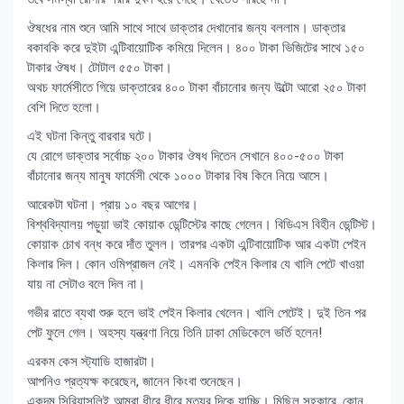
ঔষধের নাম শুনে আমি সাথে সাথে ডাক্তার দেখানোর জন্য বললাম। ডাক্তার
বকাবকি করে দুইটা এন্টিবায়োটিক কমিয়ে দিলেন। ৪০০ টাকা ভিজিটের সাথে ১৫০
টাকার ঔষধ। টোটাল ৫৫০ টাকা।
অথচ ফার্মেসীতে গিয়ে ডাক্তারের ৪০০ টাকা বাঁচানোর জন্য উল্টো আরো ২৫০ টাকা
বেশি দিতে হলো।
এই ঘটনা কিন্তু বারবার ঘটে।
যে রোগে ডাক্তার সর্বোচ্চ ২০০ টাকার ঔষধ দিতেন সেখানে ৪০০-৫০০ টাকা
বাঁচানোর জন্য মানুষ ফার্মেসী থেকে ১০০০ টাকার বিষ কিনে নিয়ে আসে।
আরেকটা ঘটনা। প্রায় ১০ বছর আগের।
বিশ্ববিদ্যালয় পড়ুয়া ভাই কোয়াক ডেন্টিস্টের কাছে গেলেন। বিডিএস বিহীন ডেন্টিস্ট।
কোয়াক চোখ বন্ধ করে দাঁত তুলল। তারপর একটা এন্টিবায়োটিক আর একটা পেইন
কিলার দিল। কোন ওমিপ্রাজল নেই। এমনকি পেইন কিলার যে খালি পেটে খাওয়া
যায় না সেটাও বলে দিল না।
গভীর রাতে ব্যথা শুরু হলে ভাই পেইন কিলার খেলেন। খালি পেটেই। দুই তিন পর
পেট ফুলে গেল। অহস্য যন্ত্রণা নিয়ে তিনি ঢাকা মেডিকেলে ভর্তি হলেন!
এরকম কেস স্ট্যাডি হাজারটা।
আপনিও প্রত্যক্ষ করেছেন, জানেন কিংবা শুনেছেন।
একদম সিরিয়াসলিই আমরা ধীরে ধীরে মৃত্যুর দিকে যাচ্ছি। মিছিল সহকারে, কোন