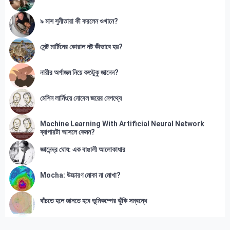
৯ মাস সুনীতারা কী করলেন ওখানে?
সেন্ট মার্টিনের কোরাল নষ্ট কীভাবে হয়?
নারীর অর্গাজম নিয়ে কতটুকু জানেন?
মেশিন লার্নিংয়ে নোবেল জয়ের নেপথ্যে
Machine Learning With Artificial Neural Network
ব্যাপারটা আসলে কেমন?
জ্ঞানেন্দ্র ঘোষ: এক বাঙালী আলোকাধার
Mocha: উচ্চারণ মোকা না মোখা?
বাঁচতে হলে জানতে হবে ভূমিকম্পের ঝুঁকি সম্বন্ধে