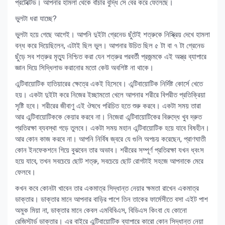
প্রটেক্টেড। আপনার হামলা থেকে বাঁচার বুদ্ধি সে বের করে ফেলেছে।
ভুলটা ধরা যাচ্ছে?
ভুলটা হয়ে গেছে আগেই। আপনি দুইটা গ্রেনেড ছুঁটেই শত্রুকে নিস্ক্রিয় দেখে হামলা
বন্ধ করে দিয়েছিলেন, এটাই ছিল ভুল। আপনার উচিত ছিল ৫ টা বা ৭ টা গ্রেনেড
ছুঁড়ে সব শত্রুর মৃত্যু নিশ্চিত করা যেন শত্রুর পরবর্তী প্রজন্মকে এই অস্ত্র ব্যাপারে
জ্ঞান দিয়ে সিদ্ধিলাভ করানোর মতো কেউ অবশিষ্ট না থাকে।
এন্টিবায়োটিক হাতিয়ারের ক্ষেত্রে একই হিসেবে। এন্টিবায়োটিক নির্দিষ্ট কোর্সে খেতে
হয়। একটা দুইটা করে নিজের ইচ্ছামতো খেলে আপনার শরীরে বিপরীত প্রতিক্রিয়া
সৃষ্টি হবে। শরীরের জীবাণু এই ঔষধে পরিচিত হতে শুরু করবে। একটা সময় তারা
আর এন্টিবায়োটিককে কেয়ার করবে না। নিজেরা এন্টিবায়োটিকের বিরুদ্ধে খুব দ্রুত
প্রতিরক্ষা ব্যবস্থা গড়ে তুলবে। একটা সময় মহান এন্টিবায়োটিক হয়ে যাবে বিষহীন।
আর কোন কাজ করবে না। আপনি নির্বিষ জ্বরে যে গুলি অপচয় করেছেন, প্রাণঘাতী
কোন ইনফেকশনে গিয়ে বুঝবেন তার অভাব। শরীরের সম্পূর্ণ প্রতিরক্ষা যখন ধ্বংস
হয়ে যাবে, তখন সবচেয়ে ছোট শত্রু, সবচেয়ে ছোট রোগটাই সহজে আপনাকে মেরে
ফেলবে।
কখন কবে কোনটা খাবেন তার একমাত্র সিদ্ধান্ত নেয়ার ক্ষমতা রাখেন একমাত্র
ডাক্তার। ডাক্তার মানে আপনার বাড়ির পাশে তিন তাকের ফার্মেসীতে বসা এইট পাশ
অমুক মিয়া না, ডাক্তার মানে কেবল এমবিবিএস, বিডিএস কিংবা যে কোনো
রেজিস্টার্ড ডাক্তার। এর বাইরে এন্টিবায়োটিক ব্যাপারে কারো কোন সিদ্ধান্ত নেয়া