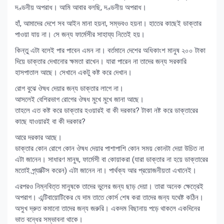
দণ্ডনীয় অপরাধ। আমি আবার বলছি, দণ্ডনীয় অপরাধ।
হাঁ, আমাদের দেশে সব আইন মানা হয়না, সম্ভবও হয়না। হাতের কাছেই ডাক্তার
পাওয়া যায় না। সে জন্য ফার্মেসীর সাহায্য নিতেই হয়।
কিন্তু এটা বলেই পার পাবেন এমন না। বর্তমানে দেশের অধিকাংশ মানুষ ২০০ টাকা
দিয়ে ডাক্তার দেখানোর ক্ষমতা রাখেন। যারা পারেন না তাদের জন্য সরকারি
হাসপাতাল আছে। সেখানে একটু কষ্ট করে দেখান।
রোগ বুঝে ঔষধ দেয়ার জন্য ডাক্তার লাগে না।
আসলেই বেশিরভাগ রোগের ঔষধ মুখে মুখে জানা আছে।
তাহলে এত কষ্ট করে ডাক্তার হওয়ারই বা কী দরকার? টাকা নষ্ট করে ডাক্তারের
কাছে যাওয়ারই বা কী দরকার?
আরে দরকার আছে।
ডাক্তার কোন রোগে কোন ঔষধ দেয়ার পাশাপাশি কোন সময় কোনটা দেয়া উচিত না
এটা জানেন। সাধারণ মানুষ, ফার্মেসী বা কোয়াকরা (যারা ডাক্তার না হয়ে ডাক্তারের
মতোই প্র্যাক্টিস করেন) এটা জানেন না। পার্থক্য আর প্রয়োজনীয়তা এখানেই।
এরপরও নিম্নবিত্ত মানুষকে তাদের ভুলের জন্য ছাড় দেয়া। তারা অনেক ক্ষেত্রেই
অপরাগ। এন্টিবায়োটিকের যে দাম তাতে কোর্স শেষ করা তাদের জন্য যথেষ্ট কঠিন।
অসুখ দ্রুত কমানো তাদের জন্য জরুরি। একদম বিছানায় পড়ে থাকলে একদিনের
ভাত বন্ধের সম্ভাবনা থাকে।