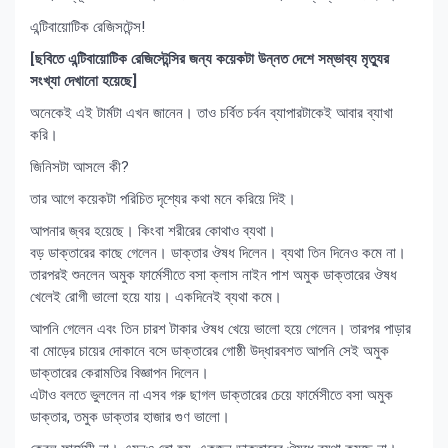
এন্টিবায়োটিক রেজিসটেন্স!
[ছবিতে এন্টিবায়োটিক রেজিস্টেন্সির জন্য কয়েকটা উন্নত দেশে সম্ভাব্য মৃত্যুর
সংখ্যা দেখানো হয়েছে]
অনেকেই এই টার্মটা এখন জানেন। তাও চর্বিত চর্বন ব্যাপারটাকেই আবার ব্যাখা
করি।
জিনিসটা আসলে কী?
তার আগে কয়েকটা পরিচিত দৃশ্যের কথা মনে করিয়ে দিই।
আপনার জ্বর হয়েছে। কিংবা শরীরের কোথাও ব্যথা।
বড় ডাক্তারের কাছে গেলেন। ডাক্তার ঔষধ দিলেন। ব্যথা তিন দিনেও কমে না।
তারপরই শুনলেন অমুক ফার্মেসীতে বসা ক্লাস নাইন পাশ অমুক ডাক্তারের ঔষধ
খেলেই রোগী ভালো হয়ে যায়। একদিনেই ব্যথা কমে।
আপনি গেলেন এবং তিন চারশ টাকার ঔষধ খেয়ে ভালো হয়ে গেলেন। তারপর পাড়ার
বা মোড়ের চায়ের দোকানে বসে ডাক্তারের গোষ্ঠী উদ্ধারবশত আপনি সেই অমুক
ডাক্তারের কেরামতির বিজ্ঞাপন দিলেন।
এটাও বলতে ভুললেন না এসব গরু ছাগল ডাক্তারের চেয়ে ফার্মেসীতে বসা অমুক
ডাক্তার, তমুক ডাক্তার হাজার গুণ ভালো।