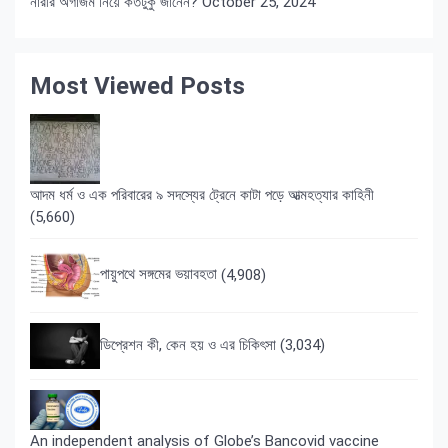
নারীর অর্গাজম নিয়ে কতটুকু জানেন?
October 25, 2024
Most Viewed Posts
আদম ধর্ম ও এক পরিবারের ৯ সদস্যের ট্রেনে কাটা পড়ে আত্মহত্যার কাহিনী
(5,660)
পায়ুপথে সঙ্গমের ভয়াবহতা
(4,908)
ডিপ্রেশন কী, কেন হয় ও এর চিকিৎসা
(3,034)
An independent analysis of Globe’s Bancovid vaccine