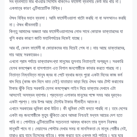
সব ব্যবসাতে মার খাওয়ার সিস্টেম থাকলেও ফার্মেসী ব্যবসায় কেউ মার খায় না।
একমাত্র কারণ এন্টিবায়োটিক বিক্রি।
ঔষধ বিক্রি মহান ব্যবসা। আমি ফার্মেসীওয়ালা খাটো করছি না বা অসম্মানও করছি
না। ঔষধ জীবনদায়ী।
কিন্তু আমাদের অজ্ঞতা আর ফার্মেসীওয়ালাদের লোভ সাথে কোয়াক ডাক্তারদের যা
খুশি করার কারণে জাতি মহাবিপর্যয়ের দিকেই যাচ্ছে।
আর হাঁ, কেবল ফার্মেসী বা কোয়াকদের দায় দিয়েই শেষ না। দায় আছে ডাক্তারদের,
দায় আছে সরকারেরও।
এখনো গ্রাম পর্যায়ে ডাক্তারসংখ্যা মানুষের তুলনায় নিতান্তই অপ্রচুল। সরকারি
হেলথ কমপ্লেক্স বা হাসপাতাল এত বিশাল জনগোষ্ঠীকে কাভার করতে পারছে না।
নিতান্ত নিম্নবিত্ত মানুষ জ্বর বা পেটে ব্যথার জন্য পুরো একটা দিনের কাজ কর্ম
বাদ দিয়ে (কাজ বাদ দিলে ভাত নেই) যাতায়াত ভাড়া দিয়ে ঔষধ আর টেস্ট করানোর
টাকার ঝুঁকি নিয়ে সরকারি হেলথ কমপ্লেক্সে লাইন দিয়ে ডাক্তার দেখাবে এটা
আসলেই অসম্ভব ব্যাপার। প্রত্যন্ত এলাকার মানুষের পক্ষে সময় আর দূরত্বও
একটা প্রশ্ন। তার উপর আছে টেস্টের টাকার সীমাহীন আতংক।
এখানে সরকারের ভূমিকা রাখা উচিত। কী ভূমিকা সেটা বলতে পারছি না। তবে দেশের
একটা বড় জনগোষ্ঠীকে মৃত্যু ঝুঁকিতে রেখে আমরা নিশ্চয়ই মধ্যম আয়ের দেশ হতে
পারি না। পোস্টারে এন্টিবায়োটিক সচেতনতা আবদ্ধ থাকলে তার সুফল নিরক্ষর
মানুষটি পাবে না। দেয়ালের পোস্টার দেখার সময় বা মানসিকতা যে মানুষ গোষ্ঠীর নেই,
তারাও রয়ে যাবে হিসেবের বাইরে। কাজ করতে হবে একদম মাঠ পর্যায়ে। ঘরে ঘরে