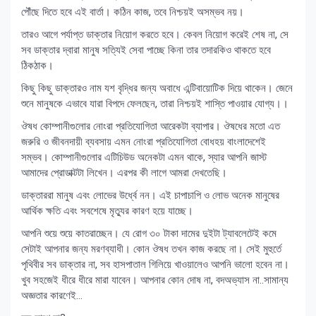
পৌঁছে দিতে হবে এই বার্তা। কঠিন কাজ, তবে নিশ্চয়ই অসম্ভব নয়।
তারও আগে পর্যাপ্ত ডাক্তার নিয়োগ করতে হবে। কেবল নিয়োগ করেই শেষ না, সে
সব ডাক্তার দ্বারা মানুষ সত্যিই সেবা পাচ্ছে কিনা তার তদারকিও থাকতে হবে
ঠিকঠাক।
কিছু কিছু ডাক্তারও নাম যশ বৃদ্ধির জন্য অবাধে এন্টিবায়োটিক দিয়ে থাকেন। জেনে
শুনে মানুষকে এভাবে যারা বিপদে ফেলছেন, তারা নিশ্চয়ই শাস্তি পাওয়ার যোগ্য।।
ঔষধ কোম্পানীগুলোর নোংরা প্রতিযোগিতা আরেকটা ব্যাপার। ঔষধের মতো এত
জরুরি ও জীবনদায়ী ব্যবসায় এমন নোংরা প্রতিযোগিতা বোধহয় বাংলাদেশেই
সম্ভব। কোম্পানীগুলোর এটিচিউড অনেকটা এমন থাকে, স্যার আপনি জাস্ট
আমাদের প্রোডাক্টটা লিখেন। এরপর কী লাগে আমরা দেখতেছি।
ডাক্তাররা মানুষ এবং লোভের উর্ধ্বে নন। এই চাপাচাপি ও লোভ অনেক মানুষের
আর্থিক ক্ষতি এবং সবশেষে মৃত্যুর কারণ হয়ে যাচ্ছে।
আপনি শুয়ে শুয়ে কাতরাচ্ছেন। যে রোগ ৩০ টাকা দামের দুইটা ট্যাবলেটেই কমে
সেটাই আপনার জন্য মরণব্যাধী। কোন ঔষধ তখন কাজ করছে না। সেই মুহুর্তে
পৃথিবীর সব ডাক্তার না, সব হাসপাতাল গিলিয়ে খাওয়ালেও আপনি ভালো হবেন না।
খুব সহজেই ধীরে ধীরে মারা যাবেন। আপনার কোন দোষ না, বদঅভ্যাস না..সামান্য
অজ্ঞতার কারণেই…