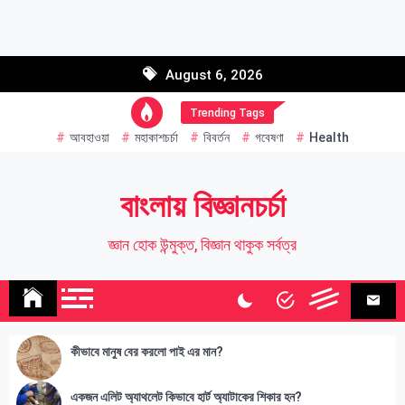
Skip
to
Email address:
content
August 6, 2026
Name
Trending Tags
আবহাওয়া
মহাকাশচর্চা
বিবর্তন
গবেষণা
Health
বাংলায় বিজ্ঞানচর্চা
জ্ঞান হোক উন্মুক্ত, বিজ্ঞান থাকুক সর্বত্র
কীভাবে মানুষ বের করলো পাই এর মান?
একজন এলিট অ্যাথলেট কিভাবে হার্ট অ্যাটাকের শিকার হন?