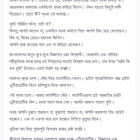
কেবল ফার্মেসী না। এমনও তো হয়, একজন ডাক্তারের ঔষধে ব্যথা কমছে না।
আরেকজন ডাক্তার একদিনেই ব্যথা কমিয়ে দিলেন। ঔষধ হয়তো কিছুটা দামী
দিয়েছেন। তাতে কী? ব্যথা তো কমেছে।
খুবই পরিচিত ঘটনা, তাই না?
কিন্তু আপনি জানেন না, একদিনে ব্যথা কমাতে গিয়ে আপনি বিষ খেয়ে ফেলেছেন।
বিষ না, বিষের চেয়েও ভয়ানক জিনিস।
আপনি মারা যাওয়ার পথে এক পা বাড়িয়ে রেখেছেন।
বাংলাদেশের মানুষ মুখে মুখে বিজ্ঞাপনে চরম বিশ্বাসী। কেরামতি এবং মৌখিক
স্বীকৃতিকে মাঝে মাঝে ধর্ম বিশ্বাসের মতোই বিশ্বাস করে বসে। তার উপর “আমি কি
কম বুঝি” চিন্তাও একটা বিরাট বড় ফ্যাক্ট।
সামান্য জ্বর হলো। দৌড় দিয়ে ফার্মেসীতে গেলেন। দুইটা প্যারাসিটামল আর দুইটা
এন্টিবায়োটিক কিনে হাসিমুখে ফিরে আসলেন।
পেট ব্যথা হলো। আবার ফার্মেসীতে দৌড়। ফার্মেসীওয়ালা দুই প্রজাতির চারটা
এন্টিবায়োটিক দিল। ব্যথা সাথে সাথে শেষ। আপনি আকাশ পাতাল খুশি।
অথচ আপনি বুঝতে পারছেন না, বুঝতেই পারছেন না, আপনি ক্রমাগত বিষ খেয়েই
যাচ্ছেন। এক পা একপা করে চলে যাচ্ছেন নিশ্চিত মৃত্যুর দিকে।
ভূমিকা বাদ দিয়ে পুরোপুরি ক্লিয়ার করার চেষ্টা করছি।
জীবাণুর বিরুদ্ধে যুদ্ধের একমাত্র অস্ত্র হচ্ছে এন্টিবায়োটিক। বিজ্ঞানের এক