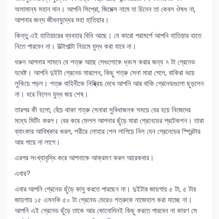
অসামান্য মহান দান। আপনি সিপ্রো, জিমেক্স নামে যা চিনেন তা কেবল ঔষধ না,
আপনার জন্য জীবনযুদ্ধের মহা হাতিয়ার।
কিন্তু এই হাতিয়ারের ব্যবহার বিধি আছে। যে কারো পরামর্শে আপনি হাতিয়ার হাতে
নিতে পারবেন না। উল্টাপাল্টা নিয়মে যুদ্ধ করা যাবে না।
ধরুন আপনার সামনে যে শত্রু আছে সেগুলোকে ধ্বংস করার জন্য ৭ টা গ্রেনেড
যথেষ্ট। আপনি দুইটা গ্রেনেড মারলেন, কিছু শত্রু সেনা মারা গেলে, বাকিরা ভয়ে
লুকিয়ে পড়ল। শত্রু বাহিনীকে নিষ্ক্রিয় দেখে আপনি আর বাকি গ্রেনেডগুলো ছুড়লেন
না। ধরে নিলেন যুদ্ধ জয় শেষ।
তারপর কী হলো, বেঁচে থাকা শত্রু সেনারা সুবিধাজনক সময়ে বের হয়ে নিজেদের
মধ্যে মিটিং করল। বের করে ফেলল আপনার ছুঁড়ে মারা গ্রেনেডের প্রটেকশন। তারা
ব্যাংকার আবিষ্কার করল, শরীরে লোহার শেল লাগিয়ে নিল যেন গ্রেনেডের স্প্রিন্টার
আর গায়ে না লাগে।
এরপর সংখ্যাবৃদ্ধি করে আপনাকে আক্রমণ করল আরেকবার।
এবার?
এবার আপনি গ্রেনেড ছুঁড়ে কাবু করতে পারছেন না। দুইটার জায়গায় ৫ টা, ৫ টার
জায়গায় ১৫ এমনকি ৫০ টা গ্রেনেড মেরেও শত্রুকে নাজেহাল করা যাচ্ছে না।
আপনি এই গ্রেনেড ছুঁড়ে তাকে আর কোনোদিনই কিছু করতে পারবেন না কারণ সে