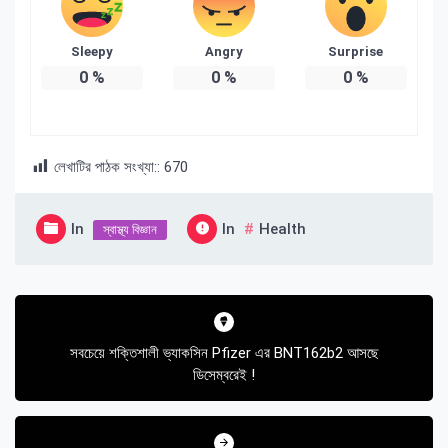
Sleepy
Angry
Surprise
0
%
0
%
0
%
লেখাটির পাঠক সংখ্যা::
670
In
In
Health
স্বাস্থ্য বিজ্ঞান
Post
navigation
সবচেয়ে শক্তিশালী ভ্যাকসিন Pfizer এর BNT162b2 আসছে
ডিসেম্বরেই !