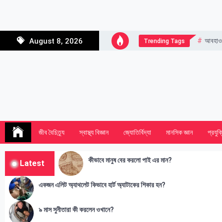
Skip
to
content
আবহাও
August 8, 2026
Trending Tags
জীব বৈচিত্র্য
স্বাস্থ্য বিজ্ঞান
জ্যোতির্বিদ্যা
মানসিক জ্ঞান
প্রযুক্
কীভাবে মানুষ বের করলো পাই এর মান?
Latest
একজন এলিট অ্যাথলেট কিভাবে হার্ট অ্যাটাকের শিকার হন?
৯ মাস সুনীতারা কী করলেন ওখানে?