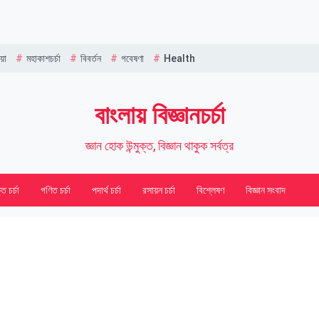
Name
য়া
মহাকাশচর্চা
বিবর্তন
গবেষণা
Health
বাংলায় বিজ্ঞানচর্চা
জ্ঞান হোক উন্মুক্ত, বিজ্ঞান থাকুক সর্বত্র
তি চর্চা
গণিত চর্চা
পদার্থ চর্চা
রসায়ন চর্চা
বিশ্লেষণ
বিজ্ঞান সংবাদ