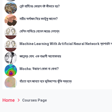
সেন্ট মার্টিনের কোরাল নষ্ট কীভাবে হয়?
নারীর অর্গাজম নিয়ে কতটুকু জানেন?
মেশিন লার্নিংয়ে নোবেল জয়ের নেপথ্যে
Machine Learning With Artificial Neural Network ব্যাপারটা 
জ্ঞানেন্দ্র ঘোষ: এক বাঙালী আলোকাধার
Mocha: উচ্চারণ মোকা না মোখা?
বাঁচতে হলে জানতে হবে ভূমিকম্পের ঝুঁকি সম্বন্ধে
Home
Courses Page