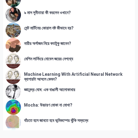
৯ মাস সুনীতারা কী করলেন ওখানে?
সেন্ট মার্টিনের কোরাল নষ্ট কীভাবে হয়?
নারীর অর্গাজম নিয়ে কতটুকু জানেন?
মেশিন লার্নিংয়ে নোবেল জয়ের নেপথ্যে
Machine Learning With Artificial Neural Network
ব্যাপারটা আসলে কেমন?
জ্ঞানেন্দ্র ঘোষ: এক বাঙালী আলোকাধার
Mocha: উচ্চারণ মোকা না মোখা?
বাঁচতে হলে জানতে হবে ভূমিকম্পের ঝুঁকি সম্বন্ধে