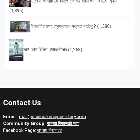
নেক্রোফিলিয়াঃ যে কারণে মৃত তরুণীদের ধর্ষণ করতেন মুন্না
(1,396)
ইউরেনিয়ামসহ গ্রেফতারের সত্যতা কতটকু?
(1,380)
সাই-ফাই রিভিউ: ইন্টারস্টেলার
(1,258)
Contact Us
Email
:
mail@science.engineerdiary.com
Community Group:
বাংলায় বিজ্ঞানচর্চা সংঘ
Facebook Page:
বাংলায় বিজ্ঞানচর্চা