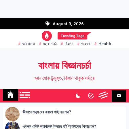
Skip
to
Email address:
content
August 9, 2026
Name
Trending Tags
আবহাওয়া
মহাকাশচর্চা
বিবর্তন
গবেষণা
Health
বাংলায় বিজ্ঞানচর্চা
জ্ঞান হোক উন্মুক্ত, বিজ্ঞান থাকুক সর্বত্র
কীভাবে মানুষ বের করলো পাই এর মান?
একজন এলিট অ্যাথলেট কিভাবে হার্ট অ্যাটাকের শিকার হন?