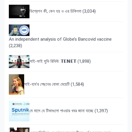
ডিপ্রেশন কী, কেন হয় ও এর চিকিৎসা
(3,034)
An independent analysis of Globe’s Bancovid vaccine
(2,238)
সাই-ফাই মুভি রিভিউ: 𝗧𝗘𝗡𝗘𝗧
(1,898)
সাই-হাব’র পেছনের বোকা মেয়েটি
(1,584)
মে মাসে যে টিকাগুলো পাওয়ার খবর জানা যাচ্ছে
(1,397)