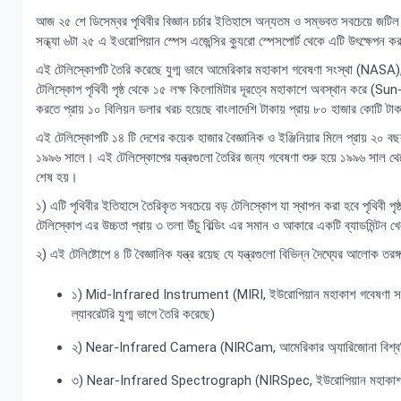
আজ ২৫ শে ডিসেম্বর পৃথিবীর বিজ্ঞান চর্চার ইতিহাসে অন্যতম ও সম্ভবত সবচেয়ে জটিল 
সন্ধ্যা ৬টা ২৫ এ ইওরোপিয়ান স্পেস এজেন্সির ক্যুরো স্পেসপোর্ট থেকে এটি উৎক্ষেপন 
এই টেলিস্কোপটি তৈরি করেছে যুগ্ম ভাবে আমেরিকার মহাকাশ গবেষণা সংস্থা (NASA
টেলিস্কোপ পৃথিবী পৃষ্ঠ থেকে ১৫ লক্ষ কিলোমিটার দূরত্বে মহাকাশে অবস্থান কর
করতে প্রায় ১০ বিলিয়ন ডলার খরচ হয়েছে বাংলাদেশি টাকায় প্রায় ৮০ হাজার কোটি টাক
এই টেলিস্কোপটি ১৪ টি দেশের কয়েক হাজার বৈজ্ঞানিক ও ইঞ্জিনিয়ার মিলে প্রায় ২০ বছ
১৯৯৬ সালে। এই টেলিস্কোপের যন্ত্রগুলো তৈরির জন্য গবেষণা শুরু হয়ে ১৯৯৬ সাল থে
শেষ হয়।
১) এটি পৃথিবীর ইতিহাসে তৈরিকৃত সবচেয়ে বড় টেলিস্কোপ যা স্থাপন করা হবে পৃথিবী পৃষ
টেলিস্কোপ এর উচ্চতা প্রায় ৩ তলা উঁচু বিল্ডিং এর সমান ও আকারে একটি ব্যাডমিন্টন 
২) এই টেলিষ্টোপে ৪ টি বৈজ্ঞানিক যন্ত্র রয়েছ যে যন্ত্রগুলো বিভিন্ন দৈঘ্যের আলোক তরঙ
১) Mid-Infrared Instrument (MIRI, ইউরোপিয়ান মহাকাশ গবেষণা সংস্থ
ল্যাবরেটরি যুগ্ম ভাগে তৈরি করেছে)
২) Near-Infrared Camera (NIRCam, আমেরিকার অ্যারিজোনা বিশ্ববি
৩) Near-Infrared Spectrograph (NIRSpec, ইউরোপিয়ান মহাকাশ গব