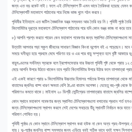
জন্য এত বড় রকেট নাই। ফলে এই টেলিস্কোপ টি এমন ভাবে তৈরিকরা হয়েছে যেমন করে 
টেলিস্কোপটি মহাকাশে পাঠানোর পরে নিজে ভাজ খুলে গঠন করবে।
পৃথিবীর ইতিহাসে এত জটিল বৈজ্ঞানিক যন্ত্র সম্ভবত আর তৈরি হয় নি। পৃথিবী পৃষ্ঠে তৈরি
কিলোমিটার দূরত্বে মহাকাশে টেলিস্কোপ পাঠানোর পরে যদি কোন যন্ত্র কাজ না করে 
৮) আপনি প্রশ্ন করতে পারেন কেন মহাকাশ গবেষণার জন্য স্থাপিত টেলিস্কোপগুলো সাধার
উত্তটা আপনার পড়া স্কুল জীবনের সাধারণ বিজ্ঞান কিংবা ভূগোল বই এ পড়েছেন। মনে কর
সময়ে ঘনীভূত হয়ে প্রথমে মেঘে পরিণত হয় ও এর পরে বায়ু সম্পৃক্ত হলে বৃষ্টি আকারে ভূ
বায়ুমণ্ডলের সর্বনিম্ন স্তরকে বলে ট্রপোসফেয়ার যার উচ্চতা পৃথিবী পৃষ্ট থেকে প্রায়
মেয়ে আপনি উপরে উঠতে থাকেন তবে প্রতি কিলোমিটার উপরে উঠার ফলে তাপমাত্রা প্রায়
এই একই কারণে প্রায় ৯ কিলোমিটার উচ্চতার হিমালয় পর্বতের উপরে তাপমাত্রা থেকে ম
বাতাসের জ্বলিয় বাষ্প ধারণ ক্ষমতা বেশি ঠাণ্ডা বাতাস অপেক্ষা। যেহেতু বহু-পৃষ্ঠ থেকে
পরিমাণও কমতে থাকে। মাইনাস ২০ ডিগ্রী সেন্টিগ্রেড তাপমাত্রায় বাতাসে জ্বলিয় বাষ্
কোন স্থানে মহাকাশ গবেষণার জন্য স্থাপিত টেলিস্কোপগুলো বসানোর প্রধান শর্ত হলও
জন্য টেলিস্কোপগুলো স্থাপন করলে সেই দেশের সবচেয়ে উঁচু স্থানটি নির্বাচন করে যাতে 
পরিমাণ শোষিত হয়।
পৃথিবী পৃষ্ঠের যে কোন স্থানে টেলিস্কোপ স্থাপন করা হউক না কেন অন্য গ্রহ-উপগ্রহ 
যায়। ভূ-পৃষ্ঠের জ্বলিয় বাষ্প সমস্যার জন্য এড়িয়ে খুবই সঠিক ভাবে খুবই সুক্ষন সি