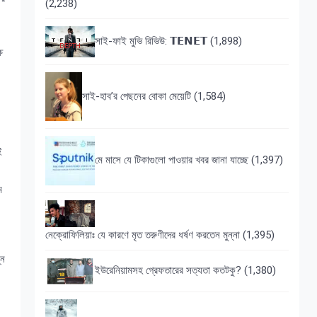
(2,238)
সাই-ফাই মুভি রিভিউ: 𝗧𝗘𝗡𝗘𝗧
(1,898)
ষ
সাই-হাব’র পেছনের বোকা মেয়েটি
(1,584)
ই
মে মাসে যে টিকাগুলো পাওয়ার খবর জানা যাচ্ছে
(1,397)
ম
নেক্রোফিলিয়াঃ যে কারণে মৃত তরুণীদের ধর্ষণ করতেন মুন্না
(1,395)
্ন
ইউরেনিয়ামসহ গ্রেফতারের সত্যতা কতটকু?
(1,380)