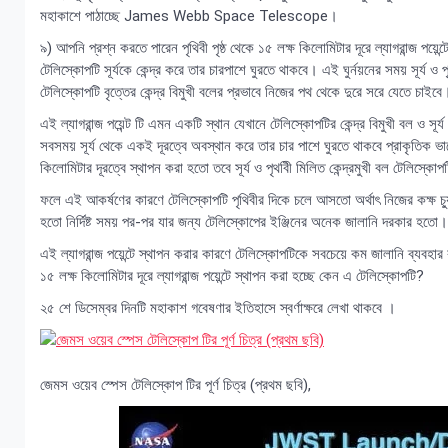
মহাকাশে পাঠাচ্ছে James Webb Space Telescope।
৯) আপনি প্রশ্ন করতে পারেন পৃথিবী পৃষ্ঠ থেকে ১৫ লক্ষ কিলোমিটার দূরে ল্যাগরান্জ পয়েন
টেলিস্কোপটি সূর্যকে কেন্দ্র করে তার চারপাশে ঘুরতে থাকবে। এই ঘুর্নয়নের সময় সূর্
টেলিস্কোপটি বৃত্তের কেন্দ্র বিমুখী বলের প্রভাবে নিজের পথ থেকে দুরে সরে যেতে চাইবে
এই ল্যাগরান্জ পয়েন্ট টি এমন একটি স্থান যেখানে টেলিস্কোপটির কেন্দ্র বিমুখী বল ও সূর
সবসময় সূর্য থেকে একই দূরত্বে অবস্থান করে তার চার পাশে ঘুরতে থাকবে প্রাকৃতিক ভাব
কিলোমিটার দূরত্বে স্থাপন করা হতো তবে সূর্য ও পৃথবীি মিলিত কেন্দ্রমুখী বল টেলিস
ফলে এই আকর্ষণের কারণে টেলিস্কোপটি পৃথিবীর দিকে চলে আসতো অর্থাৎ নিজের কক্ষ চ্য
হতো নির্দিষ্ট সময় পর-পর যার জন্য টেলিস্কোপের ইঞ্জিনের অনেক জালানি দরকার হতো।
এই ল্যাগরান্জ পয়েন্টে স্থাপন করার কারণে টেলিস্কোপটিকে সবচেয়ে কম জালানি ব্যবহার
১৫ লক্ষ কিলোমিটার দূরে ল্যাগরান্জ পয়েন্টে স্থাপন করা হচ্ছে কেন এ টেলিস্কোপটি?
২৫ শে ডিসেম্বর দিনটি মহাকাশ গবেষণার ইতিহাসে স্বর্ণাক্ষরে লেখা থাকবে ।
জেমস ওয়েব স্পেস টেলিস্কোপ টির পূর্ণ চিত্র (প্রথম ছবি),