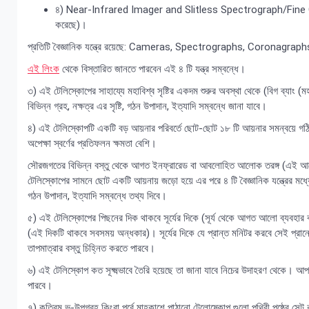
৪) Near-Infrared Imager and Slitless Spectrograph/Fine Gu
করেছে)।
প্রতিটি বৈজ্ঞানিক যন্ত্রে রয়েছে: Cameras, Spectrographs, Coronagrap
এই লিংক
থেকে বিস্তারিত জানতে পারবেন এই ৪ টি যন্ত্র সম্বন্ধে।
৩) এই টেলিস্কোপের সাহায্যে মহাবিশ্ব সৃষ্টির একদম শুরুর অবস্থা থেকে (বিগ ব্যাং (
বিভিন্ন গ্রহ, নক্ষত্র এর সৃষ্টি, গঠন উপাদান, ইত্যাদি সম্বন্ধে জানা যাবে।
৪) এই টেলিস্কোপটি একটি বড় আয়নার পরিবর্তে ছোট-ছোট ১৮ টি আয়নার সমন্বয়ে গঠিত যার 
অপেক্ষা স্বর্ণের প্রতিফলন ক্ষমতা বেশি।
সৌরজগতের বিভিন্ন বস্তু থেকে আগত ইনফ্রারেড বা আবলোহিত আলোক তরঙ্গ (এই আলো
টেলিস্কোপের সামনে ছোট একটি আয়নায় জড়ো হয়ে এর পরে ৪ টি বৈজ্ঞানিক যন্ত্রের মধ্যে 
গঠন উপাদান, ইত্যাদি সম্বন্ধে তথ্য দিবে।
৫) এই টেলিস্কোপের পিছনের দিক থাকবে সূর্যের দিকে (সূর্য থেকে আগত আলো ব্যবহার করে
(এই দিকটি থাকবে সবসময় অন্ধকার)। সূর্যের দিকে যে প্রান্ত মনিটর করবে সেই প্রান্তের
তাপমাত্রার বস্তু চিহ্নিত করতে পারবে।
৬) এই টেলিস্কোপ কত সূক্ষ্মভাবে তৈরি হয়েছে তা জানা যাবে নিচের উদাহরণ থেকে। আপ
পারবে।
৭) কৃত্রিম ভূ-উপগ্রহ কিংবা পূর্বে মাহকাশে পাঠানো টেলোষ্কোপ গুলো পৃথিবী পৃষ্ঠের