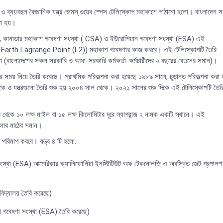
ও ব্যয়বহুল বৈজ্ঞানিক যন্ত্র জেমস্‌ ওয়েব স্পেস টেলিস্কোপ মহাকাশে পাঠানো হলো। বাংলাদেশ 
করা হয়।
), কানাডার মহাকাশ গবেষণা সংস্থা ( CSA) ও ইউরোপিয়ান গবেষণা সংস্থা (ESA) এই
ে (Sun-Earth Lagrange Point (L2)) মহাকাশ গবেষণার কাজ করবে। এই টেলিস্কোপটি তৈরি
া (বাংলাদেশের সকল সরকারি ও আধা-সরকারি কর্মকর্তা-কর্মচারীদের ২ বছরের বেতনের সমান)।
র সময় নিয়ে তৈরি করেছে। প্রাথমিক পরিকল্পনা করা হয়েছে ১৯৮৯ সালে, চূড়ান্ত পরিকল্পনা করা
কে ও যন্ত্রগুলো তৈরি শুরু হয় ২০০৪ সাল থেকে। ২০২১ সালের শুরু দিকে এই টেলিস্কোপটি তৈর
্ঠ থেকে ১০ লক্ষ মাইল বা ১৫ লক্ষ কিলোমিটার দূরে ল্যাগরান্জ ২ নামক একটি স্থানে। এই
খেলার মাঠের সমান।
্গ পরিমাপ করবে। যন্ত্র ৪ টি হলো:
া (ESA) আমেরিকার ক্যালিফোর্নিয়া ইনস্টিটিউট অফ টেকনোলজি এ অবস্থিত জেট প্রপাল
দ্যালয় তৈরি করেছে)
েষণা সংস্থা (ESA) তৈরি করেছে)