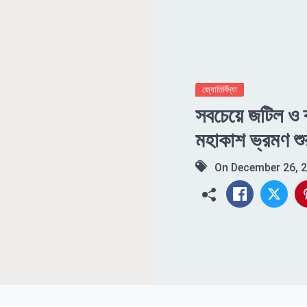
জ্যোতির্বিদ্যা
সবচেয়ে জটিল ও ব
মহাকাশ ভ্রমণ শ
On
December 26, 