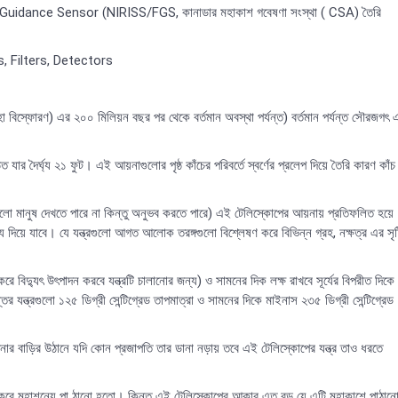
idance Sensor (NIRISS/FGS, কানাডার মহাকাশ গবেষণা সংস্থা ( CSA) তৈরি
hs, Filters, Detectors
মহা বিস্ফোরণ) এর ২০০ মিলিয়ন বছর পর থেকে বর্তমান অবস্থা পর্যন্ত) বর্তমান পর্যন্ত সৌরজগৎ 
দৈর্ঘ্য ২১ ফুট। এই আয়নাগুলোর পৃষ্ঠ কাঁচের পরিবর্তে স্বর্ণের প্রলেপ দিয়ে তৈরি কারণ কাঁচ
 মানুষ দেখতে পারে না কিন্তু অনুভব করতে পারে) এই টেলিস্কোপের আয়নায় প্রতিফলিত হয়ে
দিয়ে যাবে। যে যন্ত্রগুলো আগত আলোক তরঙ্গগুলো বিশ্লেষণ করে বিভিন্ন গ্রহ, নক্ষত্র এর সৃষ্ট
 বিদ্যুৎ উৎপাদন করবে যন্ত্রটি চালানোর জন্য) ও সামনের দিক লক্ষ রাখবে সূর্যের বিপরীত দিকে
 যন্ত্রগুলো ১২৫ ডিগ্রী সেন্টিগ্রেড তাপমাত্রা ও সামনের দিকে মাইনাস ২৩৫ ডিগ্রী সেন্টিগ্রেড
নার বাড়ির উঠানে যদি কোন প্রজাপতি তার ডানা নড়ায় তবে এই টেলিস্কোপের যন্ত্র তাও ধরতে
 সেট করে মহাশূন্যে পা ঠানো হতো। কিন্তু এই টেলিস্কোপের আকার এত বড় যে এটি মহাকাশে পাঠান