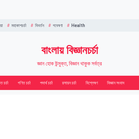
Name
য়া
মহাকাশচর্চা
বিবর্তন
গবেষণা
Health
বাংলায় বিজ্ঞানচর্চা
জ্ঞান হোক উন্মুক্ত, বিজ্ঞান থাকুক সর্বত্র
তি চর্চা
গণিত চর্চা
পদার্থ চর্চা
রসায়ন চর্চা
বিশ্লেষণ
বিজ্ঞান সংবাদ