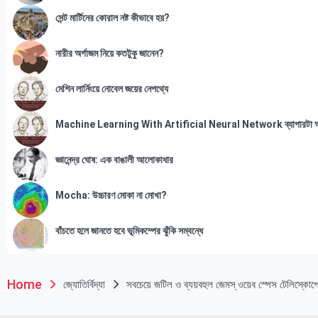
সেন্ট মার্টিনের কোরাল নষ্ট কীভাবে হয়?
নারীর অর্গাজম নিয়ে কতটুকু জানেন?
মেশিন লার্নিংয়ে নোবেল জয়ের নেপথ্যে
Machine Learning With Artificial Neural Network ব্যাপারটা 
জ্ঞানেন্দ্র ঘোষ: এক বাঙালী আলোকাধার
Mocha: উচ্চারণ মোকা না মোখা?
বাঁচতে হলে জানতে হবে ভূমিকম্পের ঝুঁকি সম্বন্ধে
Home
জ্যোতির্বিদ্যা
সবচেয়ে জটিল ও ব্যয়বহুল জেমস্‌ ওয়েব স্পেস টেলিস্কো