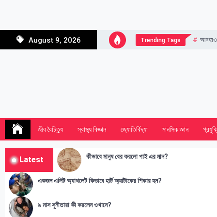
Skip
to
content
আবহাও
August 9, 2026
Trending Tags
জীব বৈচিত্র্য
স্বাস্থ্য বিজ্ঞান
জ্যোতির্বিদ্যা
মানসিক জ্ঞান
প্রযুক্
কীভাবে মানুষ বের করলো পাই এর মান?
Latest
একজন এলিট অ্যাথলেট কিভাবে হার্ট অ্যাটাকের শিকার হন?
৯ মাস সুনীতারা কী করলেন ওখানে?