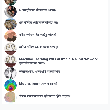
৯ মাস সুনীতারা কী করলেন ওখানে?
সেন্ট মার্টিনের কোরাল নষ্ট কীভাবে হয়?
নারীর অর্গাজম নিয়ে কতটুকু জানেন?
মেশিন লার্নিংয়ে নোবেল জয়ের নেপথ্যে
Machine Learning With Artificial Neural Network
ব্যাপারটা আসলে কেমন?
জ্ঞানেন্দ্র ঘোষ: এক বাঙালী আলোকাধার
Mocha: উচ্চারণ মোকা না মোখা?
বাঁচতে হলে জানতে হবে ভূমিকম্পের ঝুঁকি সম্বন্ধে