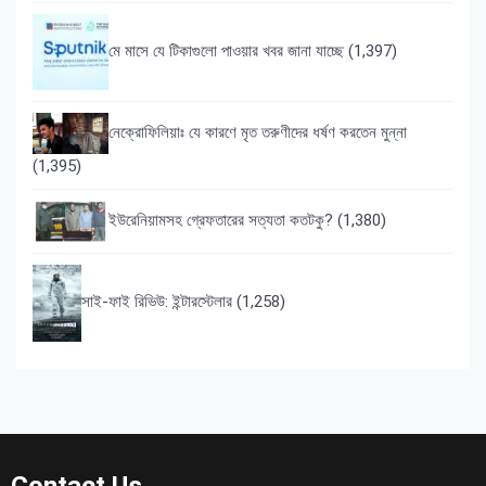
মে মাসে যে টিকাগুলো পাওয়ার খবর জানা যাচ্ছে
(1,397)
নেক্রোফিলিয়াঃ যে কারণে মৃত তরুণীদের ধর্ষণ করতেন মুন্না
(1,395)
ইউরেনিয়ামসহ গ্রেফতারের সত্যতা কতটকু?
(1,380)
সাই-ফাই রিভিউ: ইন্টারস্টেলার
(1,258)
Contact Us