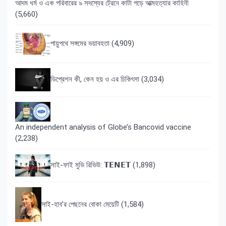
আদম ধর্ম ও এক পরিবারের ৯ সদস্যের ট্রেনে কাটা পড়ে আত্মহত্যার কাহিনী
(5,660)
পায়ুপথে সঙ্গমের ভয়াবহতা
(4,909)
ডিপ্রেশন কী, কেন হয় ও এর চিকিৎসা
(3,034)
An independent analysis of Globe’s Bancovid vaccine
(2,238)
সাই-ফাই মুভি রিভিউ: 𝗧𝗘𝗡𝗘𝗧
(1,898)
সাই-হাব’র পেছনের বোকা মেয়েটি
(1,584)