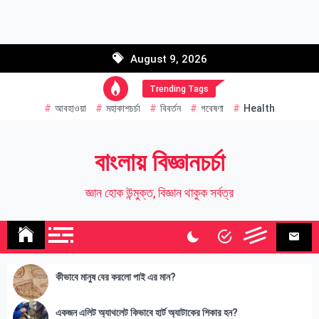
Skip
to
Email address:
content
August 9, 2026
Name
Trending Tags
আবহাওয়া
মহাকাশচর্চা
বিবর্তন
গবেষণা
Health
বাংলায় বিজ্ঞানচর্চা
জ্ঞান হোক উন্মুক্ত, বিজ্ঞান থাকুক সর্বত্র
কীভাবে মানুষ বের করলো পাই এর মান?
একজন এলিট অ্যাথলেট কিভাবে হার্ট অ্যাটাকের শিকার হন?