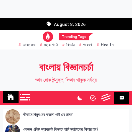
Skip
to
Email address:
content
August 8, 2026
Name
Trending Tags
আবহাওয়া
মহাকাশচর্চা
বিবর্তন
গবেষণা
Health
বাংলায় বিজ্ঞানচর্চা
জ্ঞান হোক উন্মুক্ত, বিজ্ঞান থাকুক সর্বত্র
কীভাবে মানুষ বের করলো পাই এর মান?
একজন এলিট অ্যাথলেট কিভাবে হার্ট অ্যাটাকের শিকার হন?