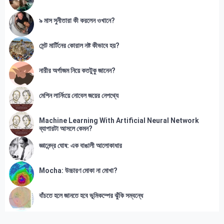
৯ মাস সুনীতারা কী করলেন ওখানে?
সেন্ট মার্টিনের কোরাল নষ্ট কীভাবে হয়?
নারীর অর্গাজম নিয়ে কতটুকু জানেন?
মেশিন লার্নিংয়ে নোবেল জয়ের নেপথ্যে
Machine Learning With Artificial Neural Network
ব্যাপারটা আসলে কেমন?
জ্ঞানেন্দ্র ঘোষ: এক বাঙালী আলোকাধার
Mocha: উচ্চারণ মোকা না মোখা?
বাঁচতে হলে জানতে হবে ভূমিকম্পের ঝুঁকি সম্বন্ধে