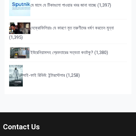
মে মাসে যে টিকাগুলো পাওয়ার খবর জানা যাচ্ছে
(1,397)
নেক্রোফিলিয়াঃ যে কারণে মৃত তরুণীদের ধর্ষণ করতেন মুন্না
(1,395)
ইউরেনিয়ামসহ গ্রেফতারের সত্যতা কতটকু?
(1,380)
সাই-ফাই রিভিউ: ইন্টারস্টেলার
(1,258)
Contact Us