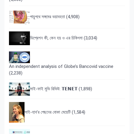
পায়ুপথে সঙ্গমের ভয়াবহতা
(4,908)
ডিপ্রেশন কী, কেন হয় ও এর চিকিৎসা
(3,034)
An independent analysis of Globe’s Bancovid vaccine
(2,238)
সাই-ফাই মুভি রিভিউ: 𝗧𝗘𝗡𝗘𝗧
(1,898)
সাই-হাব’র পেছনের বোকা মেয়েটি
(1,584)