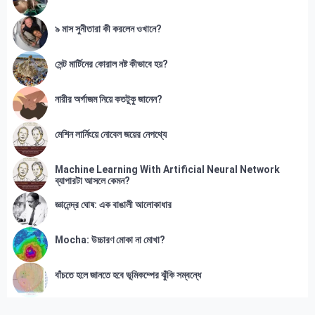
৯ মাস সুনীতারা কী করলেন ওখানে?
সেন্ট মার্টিনের কোরাল নষ্ট কীভাবে হয়?
নারীর অর্গাজম নিয়ে কতটুকু জানেন?
মেশিন লার্নিংয়ে নোবেল জয়ের নেপথ্যে
Machine Learning With Artificial Neural Network
ব্যাপারটা আসলে কেমন?
জ্ঞানেন্দ্র ঘোষ: এক বাঙালী আলোকাধার
Mocha: উচ্চারণ মোকা না মোখা?
বাঁচতে হলে জানতে হবে ভূমিকম্পের ঝুঁকি সম্বন্ধে