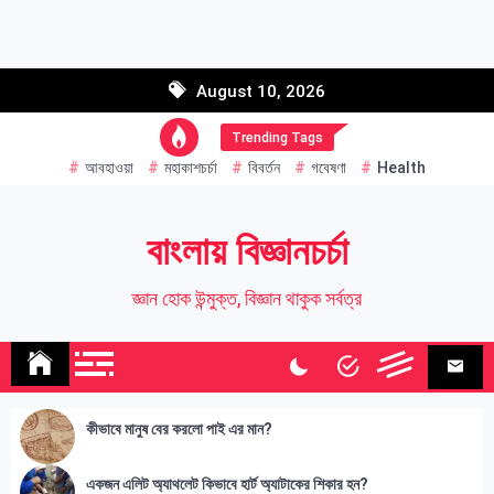
Skip
to
Email address:
content
August 10, 2026
Name
Trending Tags
আবহাওয়া
মহাকাশচর্চা
বিবর্তন
গবেষণা
Health
বাংলায় বিজ্ঞানচর্চা
জ্ঞান হোক উন্মুক্ত, বিজ্ঞান থাকুক সর্বত্র
কীভাবে মানুষ বের করলো পাই এর মান?
একজন এলিট অ্যাথলেট কিভাবে হার্ট অ্যাটাকের শিকার হন?