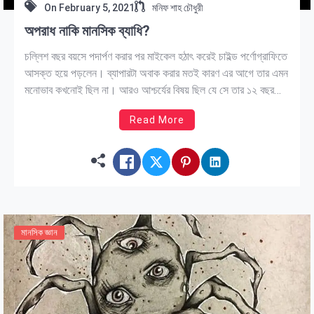
On
February 5, 2021
মনিফ শাহ চৌধুরী
অপরাধ নাকি মানসিক ব্যাধি?
চল্লিশ বছর বয়সে পদার্পণ করার পর মাইকেল হঠাৎ করেই চাইল্ড পর্ণোগ্রাফিতে
আসক্ত হয়ে পড়লেন। ব্যাপারটা অবাক করার মতই কারণ এর আগে তার এমন
মনোভাব কখনোই ছিল না। আরও আশ্চর্যের বিষয় ছিল যে সে তার ১২ বছর
বয়সী সৎ-মেয়ের প্রতি যৌন আকর্ষণ অনুভব করা শুরু করেছিলেন। মাইকেল,
Read More
তার স্ত্রী আর সৎ […]
মানসিক জ্ঞান