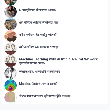
৯ মাস সুনীতারা কী করলেন ওখানে?
সেন্ট মার্টিনের কোরাল নষ্ট কীভাবে হয়?
নারীর অর্গাজম নিয়ে কতটুকু জানেন?
মেশিন লার্নিংয়ে নোবেল জয়ের নেপথ্যে
Machine Learning With Artificial Neural Network
ব্যাপারটা আসলে কেমন?
জ্ঞানেন্দ্র ঘোষ: এক বাঙালী আলোকাধার
Mocha: উচ্চারণ মোকা না মোখা?
বাঁচতে হলে জানতে হবে ভূমিকম্পের ঝুঁকি সম্বন্ধে