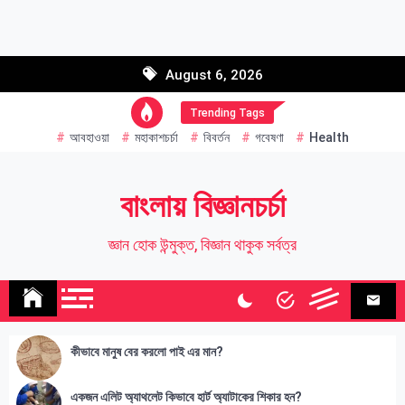
Skip
to
Email address:
content
August 6, 2026
Name
Trending Tags
আবহাওয়া
মহাকাশচর্চা
বিবর্তন
গবেষণা
Health
বাংলায় বিজ্ঞানচর্চা
জ্ঞান হোক উন্মুক্ত, বিজ্ঞান থাকুক সর্বত্র
কীভাবে মানুষ বের করলো পাই এর মান?
একজন এলিট অ্যাথলেট কিভাবে হার্ট অ্যাটাকের শিকার হন?