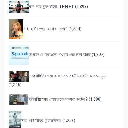
সাই-ফাই মুভি রিভিউ: 𝗧𝗘𝗡𝗘𝗧
(1,898)
সাই-হাব’র পেছনের বোকা মেয়েটি
(1,584)
মে মাসে যে টিকাগুলো পাওয়ার খবর জানা যাচ্ছে
(1,397)
নেক্রোফিলিয়াঃ যে কারণে মৃত তরুণীদের ধর্ষণ করতেন মুন্না
(1,395)
ইউরেনিয়ামসহ গ্রেফতারের সত্যতা কতটকু?
(1,380)
সাই-ফাই রিভিউ: ইন্টারস্টেলার
(1,258)