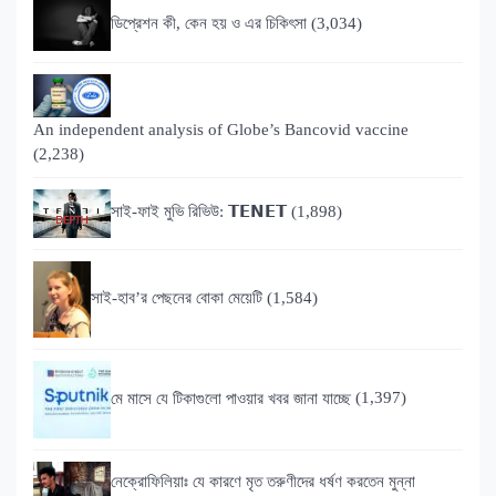
ডিপ্রেশন কী, কেন হয় ও এর চিকিৎসা
(3,034)
An independent analysis of Globe’s Bancovid vaccine
(2,238)
সাই-ফাই মুভি রিভিউ: 𝗧𝗘𝗡𝗘𝗧
(1,898)
সাই-হাব’র পেছনের বোকা মেয়েটি
(1,584)
মে মাসে যে টিকাগুলো পাওয়ার খবর জানা যাচ্ছে
(1,397)
নেক্রোফিলিয়াঃ যে কারণে মৃত তরুণীদের ধর্ষণ করতেন মুন্না