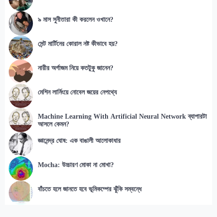
৯ মাস সুনীতারা কী করলেন ওখানে?
সেন্ট মার্টিনের কোরাল নষ্ট কীভাবে হয়?
নারীর অর্গাজম নিয়ে কতটুকু জানেন?
মেশিন লার্নিংয়ে নোবেল জয়ের নেপথ্যে
Machine Learning With Artificial Neural Network ব্যাপারটা
আসলে কেমন?
জ্ঞানেন্দ্র ঘোষ: এক বাঙালী আলোকাধার
Mocha: উচ্চারণ মোকা না মোখা?
বাঁচতে হলে জানতে হবে ভূমিকম্পের ঝুঁকি সম্বন্ধে