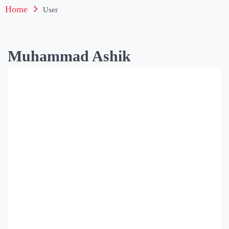
Home
User
Muhammad Ashik
Muha
mmad
Ashik
Posts
Comments
CTF (Capture The Flag) কী?