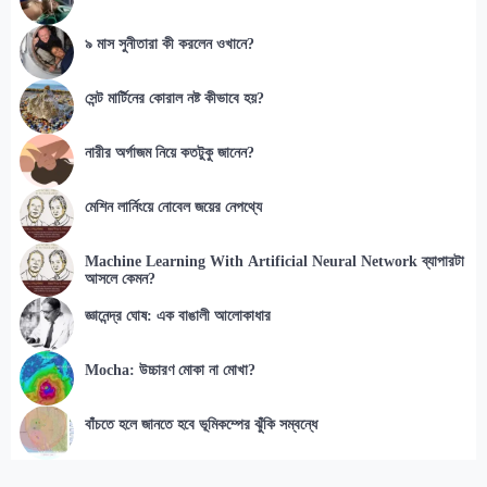
৯ মাস সুনীতারা কী করলেন ওখানে?
সেন্ট মার্টিনের কোরাল নষ্ট কীভাবে হয়?
নারীর অর্গাজম নিয়ে কতটুকু জানেন?
মেশিন লার্নিংয়ে নোবেল জয়ের নেপথ্যে
Machine Learning With Artificial Neural Network ব্যাপারটা
আসলে কেমন?
জ্ঞানেন্দ্র ঘোষ: এক বাঙালী আলোকাধার
Mocha: উচ্চারণ মোকা না মোখা?
বাঁচতে হলে জানতে হবে ভূমিকম্পের ঝুঁকি সম্বন্ধে