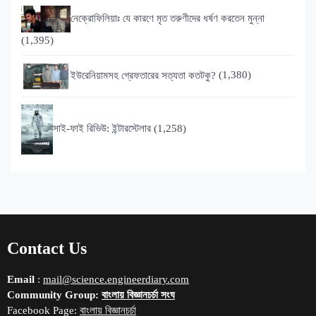
নেক্রোফিলিয়াঃ যে কারণে মৃত তরুণীদের ধর্ষণ করতেন মুন্না
(1,395)
ইউরেনিয়ামসহ গ্রেফতারের সত্যতা কতটকু?
(1,380)
সাই-ফাই রিভিউ: ইন্টারস্টেলার
(1,258)
Contact Us
Email
:
mail@science.engineerdiary.com
Community Group:
বাংলায় বিজ্ঞানচর্চা সংঘ
Facebook Page:
বাংলায় বিজ্ঞানচর্চা