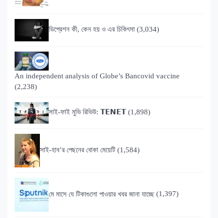
ডিপ্রেশন কী, কেন হয় ও এর চিকিৎসা
(3,034)
An independent analysis of Globe’s Bancovid vaccine
(2,238)
সাই-ফাই মুভি রিভিউ: 𝗧𝗘𝗡𝗘𝗧
(1,898)
সাই-হাব’র পেছনের বোকা মেয়েটি
(1,584)
মে মাসে যে টিকাগুলো পাওয়ার খবর জানা যাচ্ছে
(1,397)